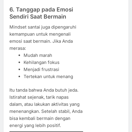
6. Tanggap pada Emosi
Sendiri Saat Bermain
Mindset santai juga dipengaruhi
kemampuan untuk mengenali
emosi saat bermain. Jika Anda
merasa:
Mudah marah
Kehilangan fokus
Menjadi frustrasi
Tertekan untuk menang
Itu tanda bahwa Anda butuh jeda.
Istirahat sejenak, tarik napas
dalam, atau lakukan aktivitas yang
menenangkan. Setelah stabil, Anda
bisa kembali bermain dengan
energi yang lebih positif.