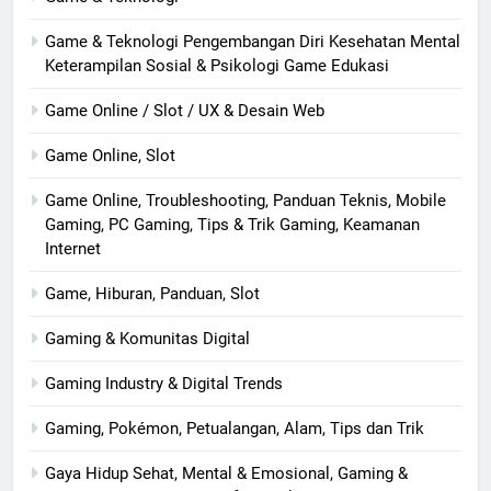
Game & Teknologi Pengembangan Diri Kesehatan Mental
Keterampilan Sosial & Psikologi Game Edukasi
Game Online / Slot / UX & Desain Web
Game Online, Slot
Game Online, Troubleshooting, Panduan Teknis, Mobile
Gaming, PC Gaming, Tips & Trik Gaming, Keamanan
Internet
Game, Hiburan, Panduan, Slot
Gaming & Komunitas Digital
Gaming Industry & Digital Trends
Gaming, Pokémon, Petualangan, Alam, Tips dan Trik
Gaya Hidup Sehat, Mental & Emosional, Gaming &