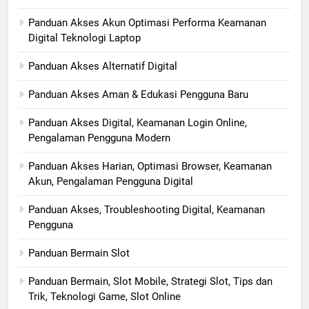
Panduan Akses Akun Optimasi Performa Keamanan
Digital Teknologi Laptop
Panduan Akses Alternatif Digital
Panduan Akses Aman & Edukasi Pengguna Baru
Panduan Akses Digital, Keamanan Login Online,
Pengalaman Pengguna Modern
Panduan Akses Harian, Optimasi Browser, Keamanan
Akun, Pengalaman Pengguna Digital
Panduan Akses, Troubleshooting Digital, Keamanan
Pengguna
Panduan Bermain Slot
Panduan Bermain, Slot Mobile, Strategi Slot, Tips dan
Trik, Teknologi Game, Slot Online