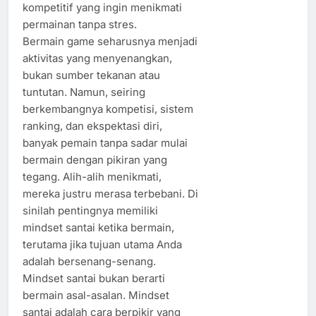
kompetitif yang ingin menikmati
permainan tanpa stres.
Bermain game seharusnya menjadi
aktivitas yang menyenangkan,
bukan sumber tekanan atau
tuntutan. Namun, seiring
berkembangnya kompetisi, sistem
ranking, dan ekspektasi diri,
banyak pemain tanpa sadar mulai
bermain dengan pikiran yang
tegang. Alih-alih menikmati,
mereka justru merasa terbebani. Di
sinilah pentingnya memiliki
mindset santai ketika bermain,
terutama jika tujuan utama Anda
adalah bersenang-senang.
Mindset santai bukan berarti
bermain asal-asalan. Mindset
santai adalah cara berpikir yang