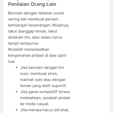
Penilaian Orang Lain
Bermain dengan tekanan sosial
sering kali membuat pemain
kehilangan kesenangan. Misalnya,
takut dianggap lemah, takut
dimarahi tim, atau selalu harus
tampil sempurna.
Mulailah menempatkan
kenyamanan pribadi di atas opini
luar.
Jika bermain dengan tim
toxic membuat stres,
mainlah solo atau dengan
teman yang lebih suportif.
Jika game kompetitif terasa
melelahkan, sesekali pindah
ke mode casual.
Jika merasa harus istirahat,