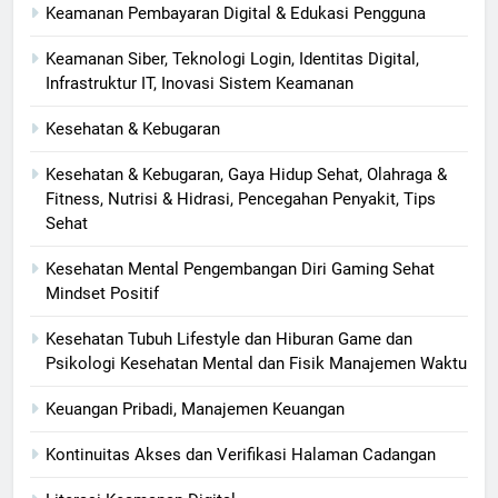
Keamanan Pembayaran Digital & Edukasi Pengguna
Keamanan Siber, Teknologi Login, Identitas Digital,
Infrastruktur IT, Inovasi Sistem Keamanan
Kesehatan & Kebugaran
Kesehatan & Kebugaran, Gaya Hidup Sehat, Olahraga &
Fitness, Nutrisi & Hidrasi, Pencegahan Penyakit, Tips
Sehat
Kesehatan Mental Pengembangan Diri Gaming Sehat
Mindset Positif
Kesehatan Tubuh Lifestyle dan Hiburan Game dan
Psikologi Kesehatan Mental dan Fisik Manajemen Waktu
Keuangan Pribadi, Manajemen Keuangan
Kontinuitas Akses dan Verifikasi Halaman Cadangan