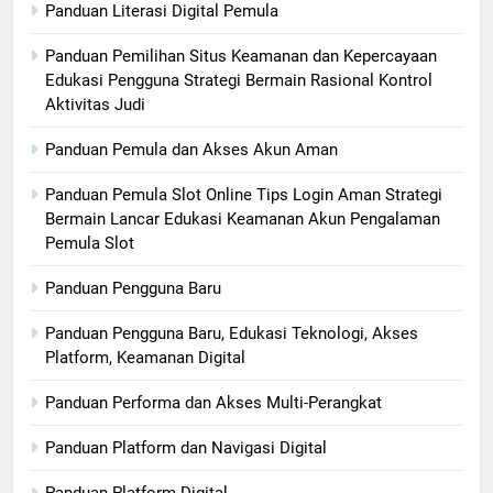
Panduan Literasi Digital Pemula
Panduan Pemilihan Situs Keamanan dan Kepercayaan
Edukasi Pengguna Strategi Bermain Rasional Kontrol
Aktivitas Judi
Panduan Pemula dan Akses Akun Aman
Panduan Pemula Slot Online Tips Login Aman Strategi
Bermain Lancar Edukasi Keamanan Akun Pengalaman
Pemula Slot
Panduan Pengguna Baru
Panduan Pengguna Baru, Edukasi Teknologi, Akses
Platform, Keamanan Digital
Panduan Performa dan Akses Multi-Perangkat
Panduan Platform dan Navigasi Digital
Panduan Platform Digital