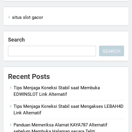
situs slot gacor
Search
SEARCH
Recent Posts
Tips Menjaga Koneksi Stabil saat Membuka
EDWINSLOT Link Alternatif
Tips Menjaga Koneksi Stabil saat Mengakses LEBAH4D
Link Alternatif
Panduan Memeriksa Alamat KAYA787 Alternatif
sebelum Membuka Halaman secara Teliti