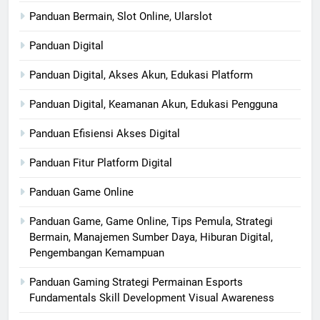
Panduan Bermain, Slot Online, Ularslot
Panduan Digital
Panduan Digital, Akses Akun, Edukasi Platform
Panduan Digital, Keamanan Akun, Edukasi Pengguna
Panduan Efisiensi Akses Digital
Panduan Fitur Platform Digital
Panduan Game Online
Panduan Game, Game Online, Tips Pemula, Strategi
Bermain, Manajemen Sumber Daya, Hiburan Digital,
Pengembangan Kemampuan
Panduan Gaming Strategi Permainan Esports
Fundamentals Skill Development Visual Awareness