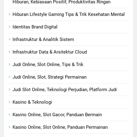
Hiburan, Kebiasaan Positif, Produktivitas Ringan
Hiburan Lifestyle Gaming Tips & Trik Kesehatan Mental
Identitas Brand Digital
Infrastruktur & Analitik Sistem
Infrastruktur Data & Arsitektur Cloud
Judi Online, Slot Online, Tips & Trik
Judi Online, Slot, Strategi Permainan
Judi Slot Online, Teknologi Perjudian, Platform Judi
Kasino & Teknologi
Kasino Online, Slot Gacor, Panduan Bermain
Kasino Online, Slot Online, Panduan Permainan