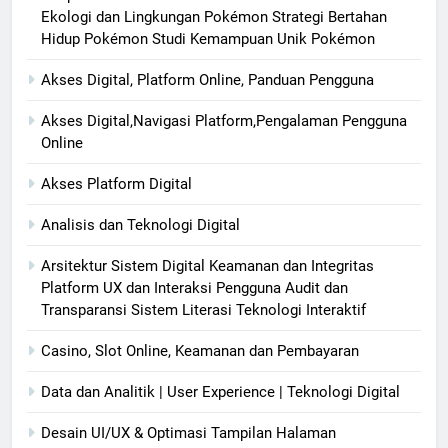
Ekologi dan Lingkungan Pokémon Strategi Bertahan
Hidup Pokémon Studi Kemampuan Unik Pokémon
Akses Digital, Platform Online, Panduan Pengguna
Akses Digital,Navigasi Platform,Pengalaman Pengguna
Online
Akses Platform Digital
Analisis dan Teknologi Digital
Arsitektur Sistem Digital Keamanan dan Integritas
Platform UX dan Interaksi Pengguna Audit dan
Transparansi Sistem Literasi Teknologi Interaktif
Casino, Slot Online, Keamanan dan Pembayaran
Data dan Analitik | User Experience | Teknologi Digital
Desain UI/UX & Optimasi Tampilan Halaman