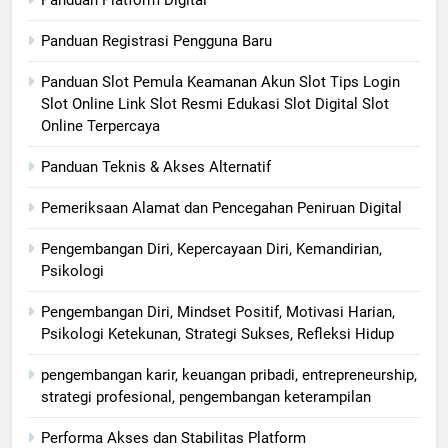
Panduan Registrasi Pengguna Baru
Panduan Slot Pemula Keamanan Akun Slot Tips Login
Slot Online Link Slot Resmi Edukasi Slot Digital Slot
Online Terpercaya
Panduan Teknis & Akses Alternatif
Pemeriksaan Alamat dan Pencegahan Peniruan Digital
Pengembangan Diri, Kepercayaan Diri, Kemandirian,
Psikologi
Pengembangan Diri, Mindset Positif, Motivasi Harian,
Psikologi Ketekunan, Strategi Sukses, Refleksi Hidup
pengembangan karir, keuangan pribadi, entrepreneurship,
strategi profesional, pengembangan keterampilan
Performa Akses dan Stabilitas Platform