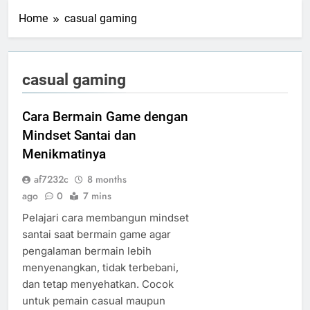
Home
casual gaming
casual gaming
Cara Bermain Game dengan
Mindset Santai dan
Menikmatinya
af7232c
8 months
ago
0
7 mins
Pelajari cara membangun mindset
santai saat bermain game agar
pengalaman bermain lebih
menyenangkan, tidak terbebani,
dan tetap menyehatkan. Cocok
untuk pemain casual maupun