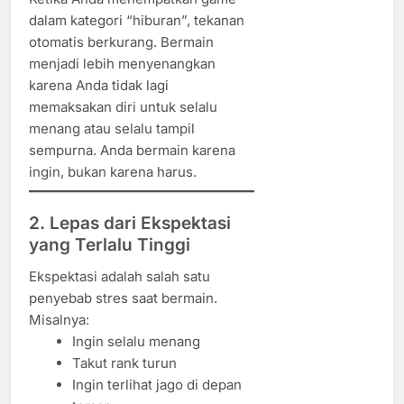
dalam kategori “hiburan”, tekanan
otomatis berkurang. Bermain
menjadi lebih menyenangkan
karena Anda tidak lagi
memaksakan diri untuk selalu
menang atau selalu tampil
sempurna. Anda bermain karena
ingin, bukan karena harus.
2. Lepas dari Ekspektasi
yang Terlalu Tinggi
Ekspektasi adalah salah satu
penyebab stres saat bermain.
Misalnya:
Ingin selalu menang
Takut rank turun
Ingin terlihat jago di depan