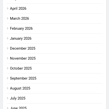
April 2026
March 2026
February 2026
January 2026
December 2025
November 2025
October 2025
September 2025
August 2025
July 2025
June 2025