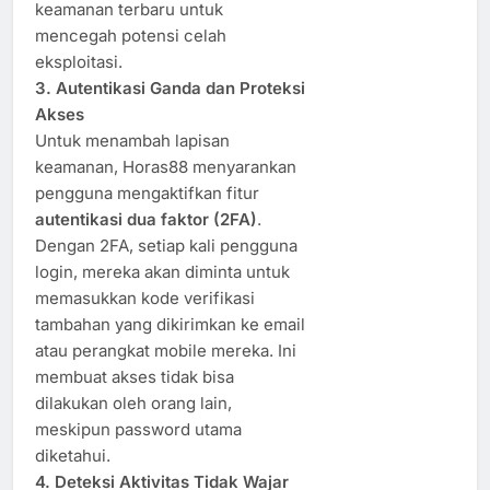
keamanan terbaru untuk
mencegah potensi celah
eksploitasi.
3. Autentikasi Ganda dan Proteksi
Akses
Untuk menambah lapisan
keamanan, Horas88 menyarankan
pengguna mengaktifkan fitur
autentikasi dua faktor (2FA)
.
Dengan 2FA, setiap kali pengguna
login, mereka akan diminta untuk
memasukkan kode verifikasi
tambahan yang dikirimkan ke email
atau perangkat mobile mereka. Ini
membuat akses tidak bisa
dilakukan oleh orang lain,
meskipun password utama
diketahui.
4. Deteksi Aktivitas Tidak Wajar