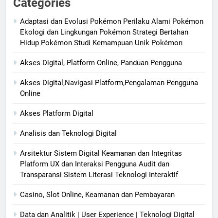
Categories
Adaptasi dan Evolusi Pokémon Perilaku Alami Pokémon
Ekologi dan Lingkungan Pokémon Strategi Bertahan
Hidup Pokémon Studi Kemampuan Unik Pokémon
Akses Digital, Platform Online, Panduan Pengguna
Akses Digital,Navigasi Platform,Pengalaman Pengguna
Online
Akses Platform Digital
Analisis dan Teknologi Digital
Arsitektur Sistem Digital Keamanan dan Integritas
Platform UX dan Interaksi Pengguna Audit dan
Transparansi Sistem Literasi Teknologi Interaktif
Casino, Slot Online, Keamanan dan Pembayaran
Data dan Analitik | User Experience | Teknologi Digital