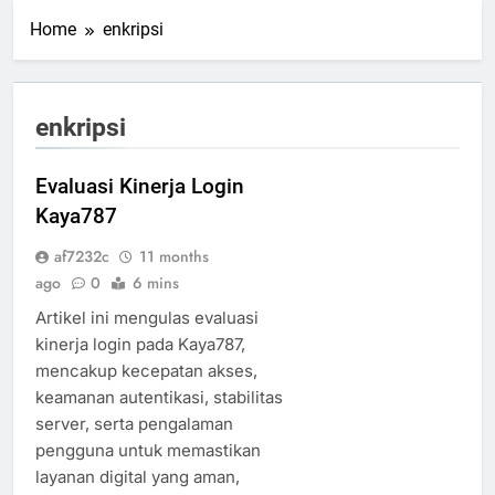
Home
enkripsi
enkripsi
Evaluasi Kinerja Login
Kaya787
af7232c
11 months
ago
0
6 mins
Artikel ini mengulas evaluasi
kinerja login pada Kaya787,
mencakup kecepatan akses,
keamanan autentikasi, stabilitas
server, serta pengalaman
pengguna untuk memastikan
layanan digital yang aman,