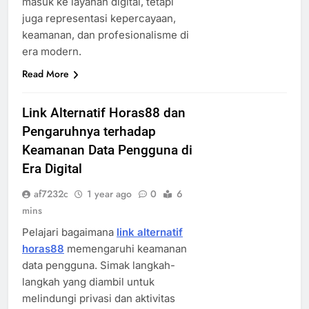
masuk ke layanan digital, tetapi
juga representasi kepercayaan,
keamanan, dan profesionalisme di
era modern.
Read More
Link Alternatif Horas88 dan
Pengaruhnya terhadap
Keamanan Data Pengguna di
Era Digital
af7232c
1 year ago
0
6
mins
Pelajari bagaimana
link alternatif
horas88
memengaruhi keamanan
data pengguna. Simak langkah-
langkah yang diambil untuk
melindungi privasi dan aktivitas