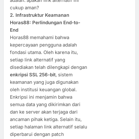
adalah: apakah link alternatif ini
cukup aman?
2. Infrastruktur Keamanan
Horas88: Perlindungan End-to-
End
Horas88 memahami bahwa
kepercayaan pengguna adalah
fondasi utama. Oleh karena itu,
setiap link alternatif yang
disediakan telah dilengkapi dengan
enkripsi SSL 256-bit
, sistem
keamanan yang juga digunakan
oleh institusi keuangan global.
Enkripsi ini menjamin bahwa
semua data yang dikirimkan dari
dan ke server akan terjaga dari
ancaman pihak ketiga. Selain itu,
setiap halaman link alternatif selalu
diperbarui dengan patch