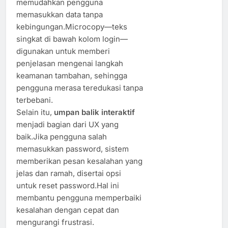
memudahkan pengguna
memasukkan data tanpa
kebingungan.Microcopy—teks
singkat di bawah kolom login—
digunakan untuk memberi
penjelasan mengenai langkah
keamanan tambahan, sehingga
pengguna merasa teredukasi tanpa
terbebani.
Selain itu,
umpan balik interaktif
menjadi bagian dari UX yang
baik.Jika pengguna salah
memasukkan password, sistem
memberikan pesan kesalahan yang
jelas dan ramah, disertai opsi
untuk reset password.Hal ini
membantu pengguna memperbaiki
kesalahan dengan cepat dan
mengurangi frustrasi.