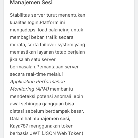
Manajemen Sesi
Stabilitas server turut menentukan
kualitas login.Platform ini
mengadopsi load balancing untuk
membagi beban trafik secara
merata, serta failover system yang
memastikan layanan tetap berjalan
jika salah satu server
bermasalah.Pemantauan server
secara real-time melalui
Application Performance
Monitoring (APM)
membantu
mendeteksi potensi anomali lebih
awal sehingga gangguan bisa
diatasi sebelum berdampak besar.
Dalam hal
manajemen sesi
,
Kaya787 menggunakan token
berbasis JWT (JSON Web Token)