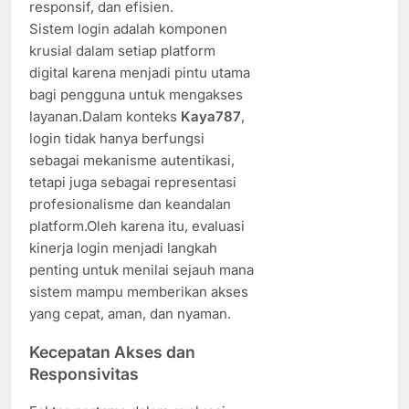
responsif, dan efisien.
Sistem login adalah komponen
krusial dalam setiap platform
digital karena menjadi pintu utama
bagi pengguna untuk mengakses
layanan.Dalam konteks
Kaya787
,
login tidak hanya berfungsi
sebagai mekanisme autentikasi,
tetapi juga sebagai representasi
profesionalisme dan keandalan
platform.Oleh karena itu, evaluasi
kinerja login menjadi langkah
penting untuk menilai sejauh mana
sistem mampu memberikan akses
yang cepat, aman, dan nyaman.
Kecepatan Akses dan
Responsivitas