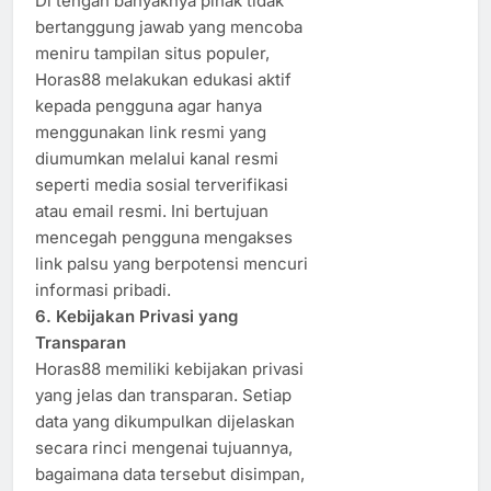
Di tengah banyaknya pihak tidak
bertanggung jawab yang mencoba
meniru tampilan situs populer,
Horas88 melakukan edukasi aktif
kepada pengguna agar hanya
menggunakan link resmi yang
diumumkan melalui kanal resmi
seperti media sosial terverifikasi
atau email resmi. Ini bertujuan
mencegah pengguna mengakses
link palsu yang berpotensi mencuri
informasi pribadi.
6. Kebijakan Privasi yang
Transparan
Horas88 memiliki kebijakan privasi
yang jelas dan transparan. Setiap
data yang dikumpulkan dijelaskan
secara rinci mengenai tujuannya,
bagaimana data tersebut disimpan,