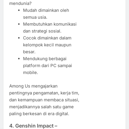
mendunia?
Mudah dimainkan oleh
semua usia.
Membutuhkan komunikasi
dan strategi sosial.
Cocok dimainkan dalam
kelompok kecil maupun
besar.
Mendukung berbagai
platform dari PC sampai
mobile.
Among Us mengajarkan
pentingnya pengamatan, kerja tim,
dan kemampuan membaca situasi,
menjadikannya salah satu game
paling berkesan di era digital.
4. Genshin Impact –