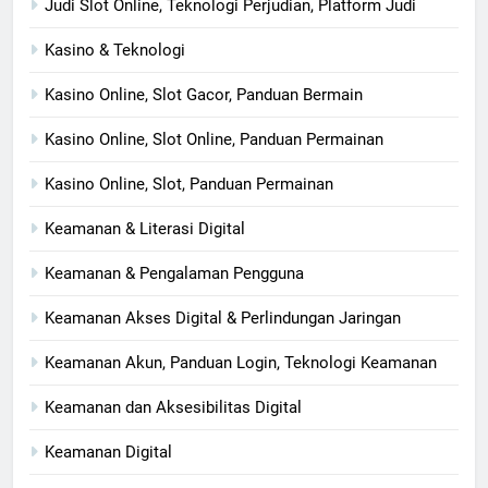
Judi Slot Online, Teknologi Perjudian, Platform Judi
Kasino & Teknologi
Kasino Online, Slot Gacor, Panduan Bermain
Kasino Online, Slot Online, Panduan Permainan
Kasino Online, Slot, Panduan Permainan
Keamanan & Literasi Digital
Keamanan & Pengalaman Pengguna
Keamanan Akses Digital & Perlindungan Jaringan
Keamanan Akun, Panduan Login, Teknologi Keamanan
Keamanan dan Aksesibilitas Digital
Keamanan Digital