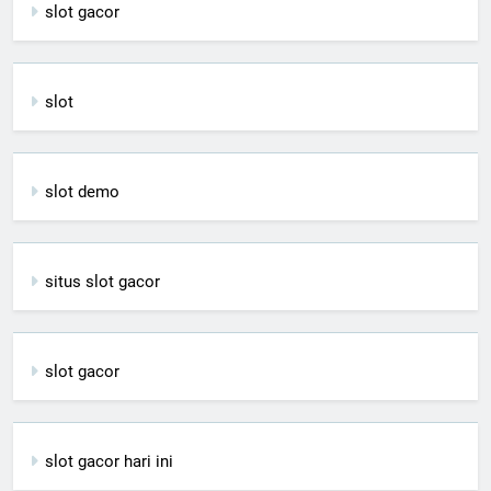
slot gacor
slot
slot demo
situs slot gacor
slot gacor
slot gacor hari ini