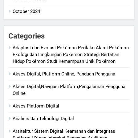
October 2024
Categories
Adaptasi dan Evolusi Pokémon Perilaku Alami Pokémon
Ekologi dan Lingkungan Pokémon Strategi Bertahan
Hidup Pokémon Studi Kemampuan Unik Pokémon
Akses Digital, Platform Online, Panduan Pengguna
Akses Digital,Navigasi Platform,Pengalaman Pengguna
Online
Akses Platform Digital
Analisis dan Teknologi Digital
Arsitektur Sistem Digital Keamanan dan Integritas