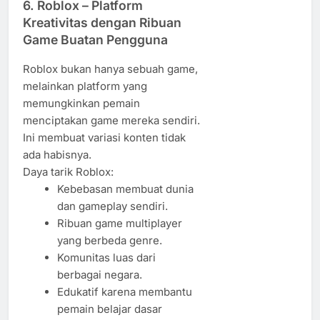
6. Roblox – Platform
Kreativitas dengan Ribuan
Game Buatan Pengguna
Roblox bukan hanya sebuah game,
melainkan platform yang
memungkinkan pemain
menciptakan game mereka sendiri.
Ini membuat variasi konten tidak
ada habisnya.
Daya tarik Roblox:
Kebebasan membuat dunia
dan gameplay sendiri.
Ribuan game multiplayer
yang berbeda genre.
Komunitas luas dari
berbagai negara.
Edukatif karena membantu
pemain belajar dasar