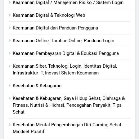
Keamanan Digital / Manajemen Risiko / Sistem Login
Keamanan Digital & Teknologi Web
Keamanan Digital dan Panduan Pengguna
Keamanan Online, Taruhan Online, Panduan Login
Keamanan Pembayaran Digital & Edukasi Pengguna
Keamanan Siber, Teknologi Login, Identitas Digital,
Infrastruktur IT, Inovasi Sistem Keamanan
Kesehatan & Kebugaran
Kesehatan & Kebugaran, Gaya Hidup Sehat, Olahraga &
Fitness, Nutrisi & Hidrasi, Pencegahan Penyakit, Tips
Sehat
Kesehatan Mental Pengembangan Diri Gaming Sehat
Mindset Positif