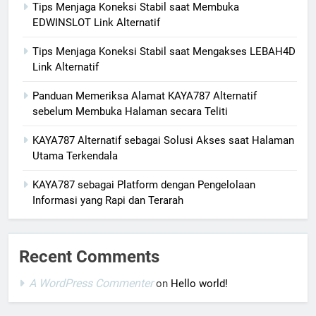
Tips Menjaga Koneksi Stabil saat Membuka
EDWINSLOT Link Alternatif
Tips Menjaga Koneksi Stabil saat Mengakses LEBAH4D
Link Alternatif
Panduan Memeriksa Alamat KAYA787 Alternatif
sebelum Membuka Halaman secara Teliti
KAYA787 Alternatif sebagai Solusi Akses saat Halaman
Utama Terkendala
KAYA787 sebagai Platform dengan Pengelolaan
Informasi yang Rapi dan Terarah
Recent Comments
A WordPress Commenter
on
Hello world!