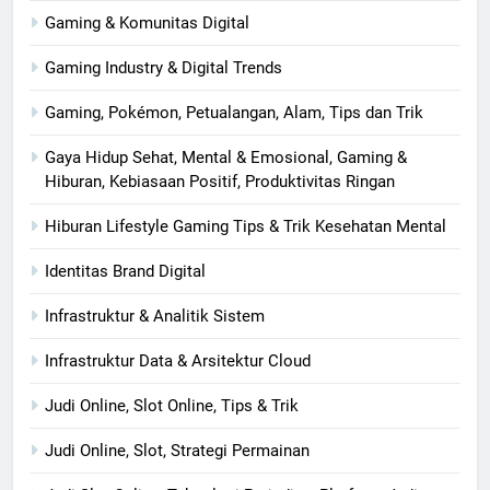
Gaming & Komunitas Digital
Gaming Industry & Digital Trends
Gaming, Pokémon, Petualangan, Alam, Tips dan Trik
Gaya Hidup Sehat, Mental & Emosional, Gaming &
Hiburan, Kebiasaan Positif, Produktivitas Ringan
Hiburan Lifestyle Gaming Tips & Trik Kesehatan Mental
Identitas Brand Digital
Infrastruktur & Analitik Sistem
Infrastruktur Data & Arsitektur Cloud
Judi Online, Slot Online, Tips & Trik
Judi Online, Slot, Strategi Permainan