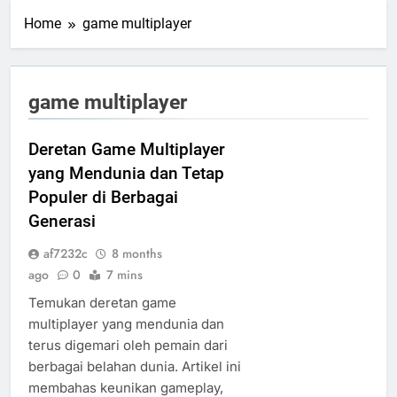
Home
game multiplayer
game multiplayer
Deretan Game Multiplayer
yang Mendunia dan Tetap
Populer di Berbagai
Generasi
af7232c
8 months
ago
0
7 mins
Temukan deretan game
multiplayer yang mendunia dan
terus digemari oleh pemain dari
berbagai belahan dunia. Artikel ini
membahas keunikan gameplay,