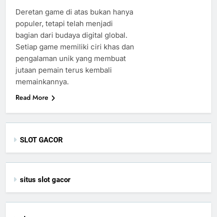
Deretan game di atas bukan hanya
populer, tetapi telah menjadi
bagian dari budaya digital global.
Setiap game memiliki ciri khas dan
pengalaman unik yang membuat
jutaan pemain terus kembali
memainkannya.
Read More
SLOT GACOR
situs slot gacor