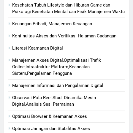
Kesehatan Tubuh Lifestyle dan Hiburan Game dan
Psikologi Kesehatan Mental dan Fisik Manajemen Waktu
Keuangan Pribadi, Manajemen Keuangan
Kontinuitas Akses dan Verifikasi Halaman Cadangan
Literasi Keamanan Digital
Manajemen Akses Digital,Optimalisasi Trafik
Online,Infrastruktur Platform,Keandalan
Sistem,Pengalaman Pengguna
Manajemen Informasi dan Pengalaman Digital
Observasi Pola Reel,Studi Dinamika Mesin
Digital,Analisis Sesi Permainan
Optimasi Browser & Keamanan Akses
Optimasi Jaringan dan Stabilitas Akses