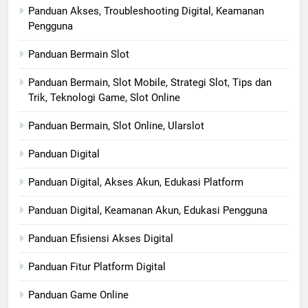
Panduan Akses, Troubleshooting Digital, Keamanan
Pengguna
Panduan Bermain Slot
Panduan Bermain, Slot Mobile, Strategi Slot, Tips dan
Trik, Teknologi Game, Slot Online
Panduan Bermain, Slot Online, Ularslot
Panduan Digital
Panduan Digital, Akses Akun, Edukasi Platform
Panduan Digital, Keamanan Akun, Edukasi Pengguna
Panduan Efisiensi Akses Digital
Panduan Fitur Platform Digital
Panduan Game Online