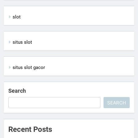
slot
situs slot
situs slot gacor
Search
SEARCH
Recent Posts