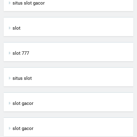
situs slot gacor
slot
slot 777
situs slot
slot gacor
slot gacor