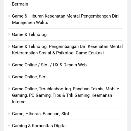
Bermain
Game & Hiburan Kesehatan Mental Pengembangan Diri
Manajemen Waktu
Game & Teknologi
Game & Teknologi Pengembangan Diri Kesehatan Mental
Keterampilan Sosial & Psikologi Game Edukasi
Game Online / Slot / UX & Desain Web
Game Online, Slot
Game Online, Troubleshooting, Panduan Teknis, Mobile
Gaming, PC Gaming, Tips & Trik Gaming, Keamanan
Internet
Game, Hiburan, Panduan, Slot
Gaming & Komunitas Digital