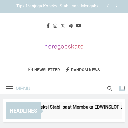
Skip
Panduan Memeriksa Alamat KAYA787 Alternatif
to
sebelum Membuka Halaman secara Teliti
content
KAYA787 Alternatif sebagai Solusi Akses saat
Halaman Utama Terkendala
Tips Menjaga Koneksi Stabil saat Membuka
EDWINSLOT Link Alternatif
Tips Menjaga Koneksi Stabil saat Mengakses
LEBAH4D Link Alternatif
Panduan Memeriksa Alamat KAYA787 Alternatif
sebelum Membuka Halaman secara Teliti
Here Go Skate
Dapatkan Produk Skateboard Dan Aksesori
KAYA787 Alternatif sebagai Solusi Akses saat
NEWSLETTER
RANDOM NEWS
Halaman Utama Terkendala
Keren Di Here Go Skate.
MENU
ps Menjaga Koneksi Stabil saat Membuka EDWINSLOT Link Alte
HEADLINES
Weeks Ago