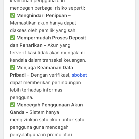
keamanan pengguna dan
mencegah berbagai risiko seperti:
Menghindari Penipuan
–
Memastikan akun hanya dapat
diakses oleh pemilik yang sah.
Mempermudah Proses Deposit
dan Penarikan
– Akun yang
terverifikasi tidak akan mengalami
kendala dalam transaksi keuangan.
Menjaga Keamanan Data
Pribadi
– Dengan verifikasi,
sbobet
dapat memberikan perlindungan
lebih terhadap informasi
pengguna.
Mencegah Penggunaan Akun
Ganda
– Sistem hanya
mengizinkan satu akun untuk satu
pengguna guna mencegah
penyalahgunaan promo atau