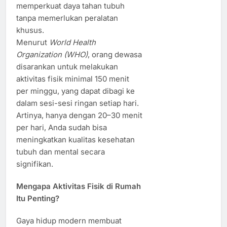
memperkuat daya tahan tubuh
tanpa memerlukan peralatan
khusus.
Menurut
World Health
Organization (WHO)
, orang dewasa
disarankan untuk melakukan
aktivitas fisik minimal 150 menit
per minggu, yang dapat dibagi ke
dalam sesi-sesi ringan setiap hari.
Artinya, hanya dengan 20–30 menit
per hari, Anda sudah bisa
meningkatkan kualitas kesehatan
tubuh dan mental secara
signifikan.
Mengapa Aktivitas Fisik di Rumah
Itu Penting?
Gaya hidup modern membuat