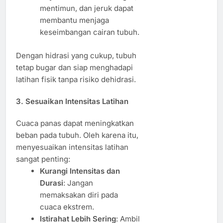
mentimun, dan jeruk dapat
membantu menjaga
keseimbangan cairan tubuh.
Dengan hidrasi yang cukup, tubuh
tetap bugar dan siap menghadapi
latihan fisik tanpa risiko dehidrasi.
3. Sesuaikan Intensitas Latihan
Cuaca panas dapat meningkatkan
beban pada tubuh. Oleh karena itu,
menyesuaikan intensitas latihan
sangat penting:
Kurangi Intensitas dan
Durasi
: Jangan
memaksakan diri pada
cuaca ekstrem.
Istirahat Lebih Sering
: Ambil