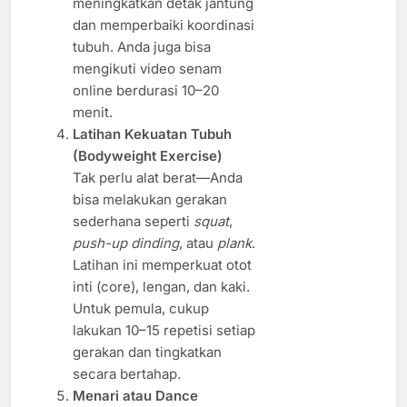
meningkatkan detak jantung
dan memperbaiki koordinasi
tubuh. Anda juga bisa
mengikuti video senam
online berdurasi 10–20
menit.
Latihan Kekuatan Tubuh
(Bodyweight Exercise)
Tak perlu alat berat—Anda
bisa melakukan gerakan
sederhana seperti
squat
,
push-up dinding
, atau
plank
.
Latihan ini memperkuat otot
inti (core), lengan, dan kaki.
Untuk pemula, cukup
lakukan 10–15 repetisi setiap
gerakan dan tingkatkan
secara bertahap.
Menari atau Dance