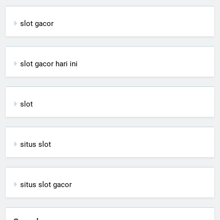
slot gacor
slot gacor hari ini
slot
situs slot
situs slot gacor