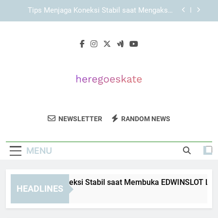
Skip
Panduan Memeriksa Alamat KAYA787 Alternatif
to
sebelum Membuka Halaman secara Teliti
content
KAYA787 Alternatif sebagai Solusi Akses saat
Halaman Utama Terkendala
Tips Menjaga Koneksi Stabil saat Membuka
EDWINSLOT Link Alternatif
Tips Menjaga Koneksi Stabil saat Mengakses
LEBAH4D Link Alternatif
Panduan Memeriksa Alamat KAYA787 Alternatif
sebelum Membuka Halaman secara Teliti
Here Go Skate
Dapatkan Produk Skateboard Dan Aksesori
KAYA787 Alternatif sebagai Solusi Akses saat
NEWSLETTER
RANDOM NEWS
Halaman Utama Terkendala
Keren Di Here Go Skate.
MENU
ps Menjaga Koneksi Stabil saat Membuka EDWINSLOT Link Alte
HEADLINES
Weeks Ago