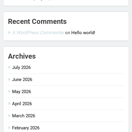
Recent Comments
A WordPress Commenter
on
Hello world!
Archives
July 2026
June 2026
May 2026
April 2026
March 2026
February 2026