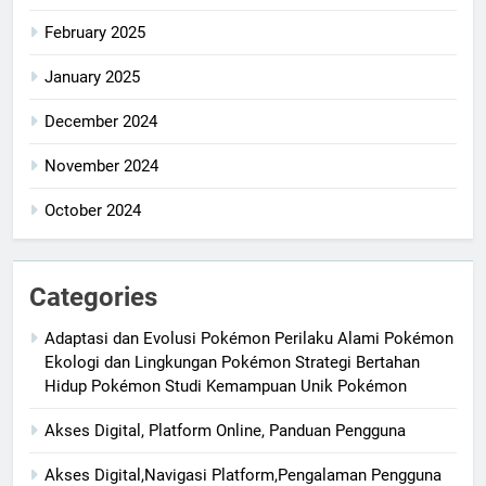
February 2025
January 2025
December 2024
November 2024
October 2024
Categories
Adaptasi dan Evolusi Pokémon Perilaku Alami Pokémon
Ekologi dan Lingkungan Pokémon Strategi Bertahan
Hidup Pokémon Studi Kemampuan Unik Pokémon
Akses Digital, Platform Online, Panduan Pengguna
Akses Digital,Navigasi Platform,Pengalaman Pengguna