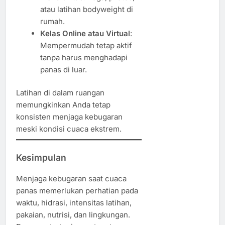
atau latihan bodyweight di
rumah.
Kelas Online atau Virtual
:
Mempermudah tetap aktif
tanpa harus menghadapi
panas di luar.
Latihan di dalam ruangan
memungkinkan Anda tetap
konsisten menjaga kebugaran
meski kondisi cuaca ekstrem.
Kesimpulan
Menjaga kebugaran saat cuaca
panas memerlukan perhatian pada
waktu, hidrasi, intensitas latihan,
pakaian, nutrisi, dan lingkungan.