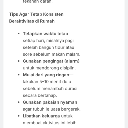
tekanan darah.
Tips Agar Tetap Konsisten
Beraktivitas di Rumah
Tetapkan waktu tetap
setiap hari, misalnya pagi
setelah bangun tidur atau
sore sebelum makan malam.
Gunakan pengingat (alarm)
untuk mendorong disiplin.
Mulai dari yang ringan
—
lakukan 5–10 menit dulu
sebelum menambah durasi
secara bertahap.
Gunakan pakaian nyaman
agar tubuh leluasa bergerak.
Libatkan keluarga
untuk
membuat aktivitas ini lebih