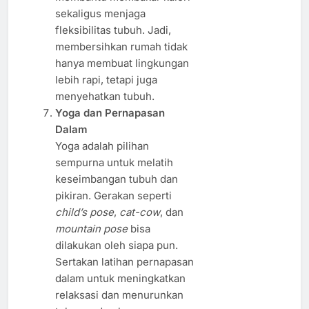
sekaligus menjaga
fleksibilitas tubuh. Jadi,
membersihkan rumah tidak
hanya membuat lingkungan
lebih rapi, tetapi juga
menyehatkan tubuh.
Yoga dan Pernapasan
Dalam
Yoga adalah pilihan
sempurna untuk melatih
keseimbangan tubuh dan
pikiran. Gerakan seperti
child’s pose
,
cat-cow
, dan
mountain pose
bisa
dilakukan oleh siapa pun.
Sertakan latihan pernapasan
dalam untuk meningkatkan
relaksasi dan menurunkan