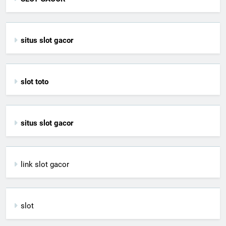
situs slot gacor
slot toto
situs slot gacor
link slot gacor
slot