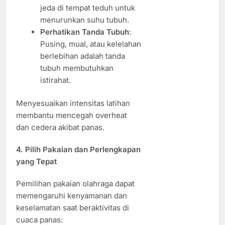
jeda di tempat teduh untuk
menurunkan suhu tubuh.
Perhatikan Tanda Tubuh
:
Pusing, mual, atau kelelahan
berlebihan adalah tanda
tubuh membutuhkan
istirahat.
Menyesuaikan intensitas latihan
membantu mencegah overheat
dan cedera akibat panas.
4. Pilih Pakaian dan Perlengkapan
yang Tepat
Pemilihan pakaian olahraga dapat
memengaruhi kenyamanan dan
keselamatan saat beraktivitas di
cuaca panas: