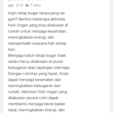
ago
0
7 mins
Ingin tetap bugar tanpa pergi ke
gym? Berikut beberapa aktivitas
fisik ringan yang bisa dilakukan di
rumah untuk menjaga kesehatan,
meningkatkan energi, dan
memperbaiki suasana hati setiap
hari.
Menjaga tubuh tetap bugar tidak
selalu harus dilakukan di pusat
kebugaran atau lapangan olahraga.
Dengan rutinitas yang tepat, Anda
dapat menjaga kesehatan dan
meningkatkan kebugaran dari
rumah. Aktivitas fisik ringan yang
dilakukan secara rutin dapat
membantu menjaga berat badan
ideal, meningkatkan energi, dan