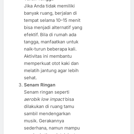
Jika Anda tidak memiliki
banyak ruang, berjalan di
tempat selama 10–15 menit
bisa menjadi alternatif yang
efektif. Bila di rumah ada
tangga, manfaatkan untuk
naik-turun beberapa kali.
Aktivitas ini membantu
memperkuat otot kaki dan
melatih jantung agar lebih
sehat.
Senam Ringan
Senam ringan seperti
aerobik low impact
bisa
dilakukan di ruang tamu
sambil mendengarkan
musik. Gerakannya
sederhana, namun mampu