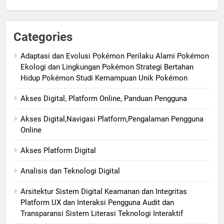
Categories
Adaptasi dan Evolusi Pokémon Perilaku Alami Pokémon
Ekologi dan Lingkungan Pokémon Strategi Bertahan
Hidup Pokémon Studi Kemampuan Unik Pokémon
Akses Digital, Platform Online, Panduan Pengguna
Akses Digital,Navigasi Platform,Pengalaman Pengguna
Online
Akses Platform Digital
Analisis dan Teknologi Digital
Arsitektur Sistem Digital Keamanan dan Integritas
Platform UX dan Interaksi Pengguna Audit dan
Transparansi Sistem Literasi Teknologi Interaktif