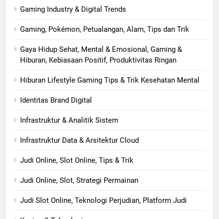
Gaming Industry & Digital Trends
Gaming, Pokémon, Petualangan, Alam, Tips dan Trik
Gaya Hidup Sehat, Mental & Emosional, Gaming &
Hiburan, Kebiasaan Positif, Produktivitas Ringan
Hiburan Lifestyle Gaming Tips & Trik Kesehatan Mental
Identitas Brand Digital
Infrastruktur & Analitik Sistem
Infrastruktur Data & Arsitektur Cloud
Judi Online, Slot Online, Tips & Trik
Judi Online, Slot, Strategi Permainan
Judi Slot Online, Teknologi Perjudian, Platform Judi