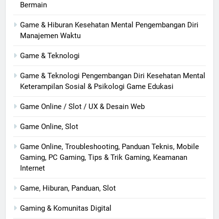
Bermain
Game & Hiburan Kesehatan Mental Pengembangan Diri
Manajemen Waktu
Game & Teknologi
Game & Teknologi Pengembangan Diri Kesehatan Mental
Keterampilan Sosial & Psikologi Game Edukasi
Game Online / Slot / UX & Desain Web
Game Online, Slot
Game Online, Troubleshooting, Panduan Teknis, Mobile
Gaming, PC Gaming, Tips & Trik Gaming, Keamanan
Internet
Game, Hiburan, Panduan, Slot
Gaming & Komunitas Digital