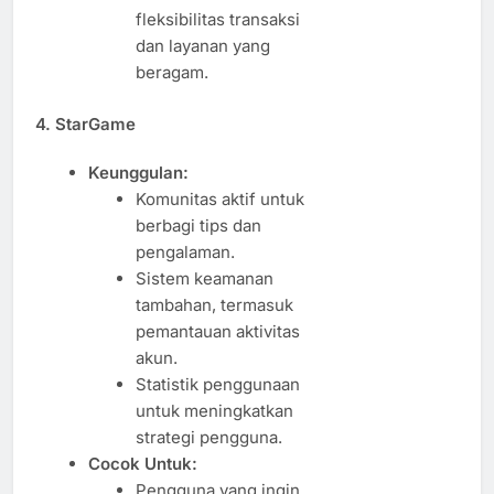
fleksibilitas transaksi
dan layanan yang
beragam.
4. StarGame
Keunggulan:
Komunitas aktif untuk
berbagi tips dan
pengalaman.
Sistem keamanan
tambahan, termasuk
pemantauan aktivitas
akun.
Statistik penggunaan
untuk meningkatkan
strategi pengguna.
Cocok Untuk:
Pengguna yang ingin