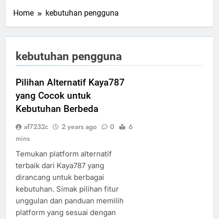
Home
kebutuhan pengguna
kebutuhan pengguna
Pilihan Alternatif Kaya787
yang Cocok untuk
Kebutuhan Berbeda
af7232c
2 years ago
0
6
mins
Temukan platform alternatif
terbaik dari Kaya787 yang
dirancang untuk berbagai
kebutuhan. Simak pilihan fitur
unggulan dan panduan memilih
platform yang sesuai dengan