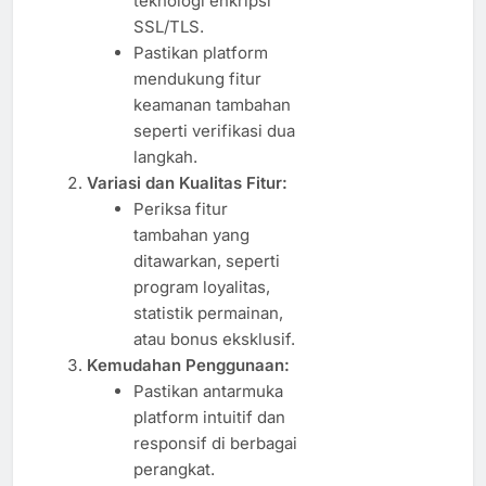
teknologi enkripsi
SSL/TLS.
Pastikan platform
mendukung fitur
keamanan tambahan
seperti verifikasi dua
langkah.
Variasi dan Kualitas Fitur:
Periksa fitur
tambahan yang
ditawarkan, seperti
program loyalitas,
statistik permainan,
atau bonus eksklusif.
Kemudahan Penggunaan:
Pastikan antarmuka
platform intuitif dan
responsif di berbagai
perangkat.