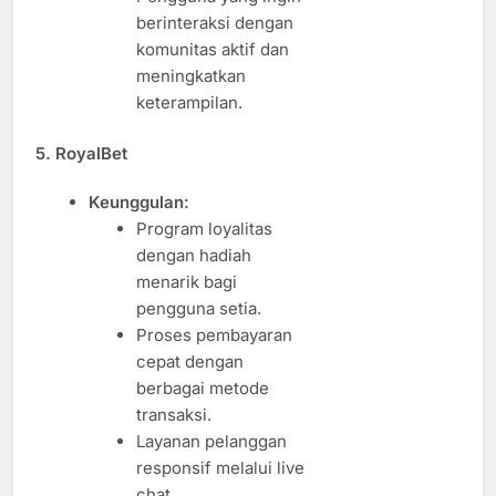
berinteraksi dengan
komunitas aktif dan
meningkatkan
keterampilan.
5. RoyalBet
Keunggulan:
Program loyalitas
dengan hadiah
menarik bagi
pengguna setia.
Proses pembayaran
cepat dengan
berbagai metode
transaksi.
Layanan pelanggan
responsif melalui live
chat.