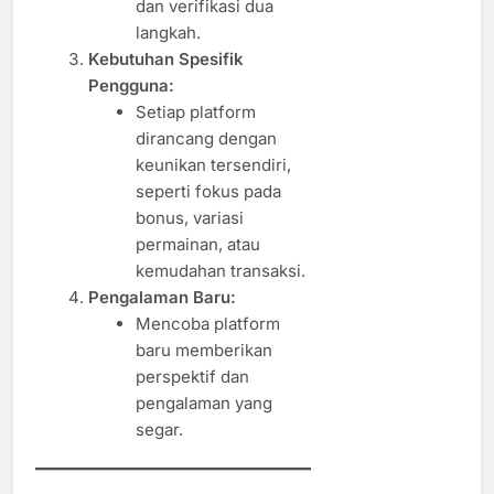
dan verifikasi dua
langkah.
Kebutuhan Spesifik
Pengguna:
Setiap platform
dirancang dengan
keunikan tersendiri,
seperti fokus pada
bonus, variasi
permainan, atau
kemudahan transaksi.
Pengalaman Baru:
Mencoba platform
baru memberikan
perspektif dan
pengalaman yang
segar.