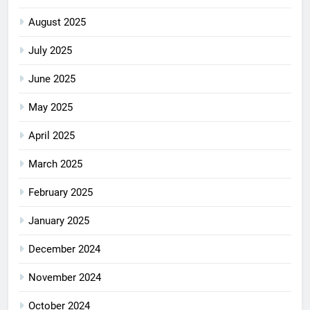
August 2025
July 2025
June 2025
May 2025
April 2025
March 2025
February 2025
January 2025
December 2024
November 2024
October 2024