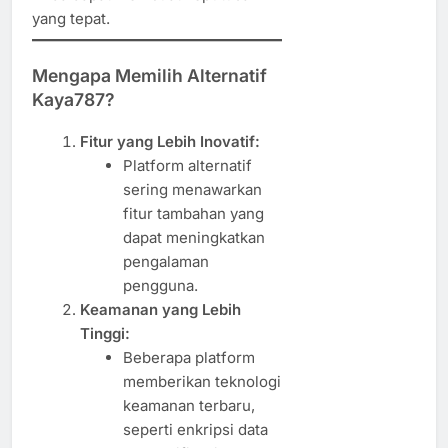
yang tepat.
Mengapa Memilih Alternatif
Kaya787?
Fitur yang Lebih Inovatif:
Platform alternatif
sering menawarkan
fitur tambahan yang
dapat meningkatkan
pengalaman
pengguna.
Keamanan yang Lebih
Tinggi:
Beberapa platform
memberikan teknologi
keamanan terbaru,
seperti enkripsi data