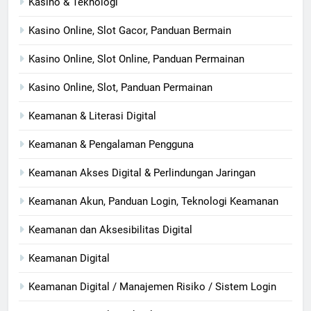
Kasino & Teknologi
Kasino Online, Slot Gacor, Panduan Bermain
Kasino Online, Slot Online, Panduan Permainan
Kasino Online, Slot, Panduan Permainan
Keamanan & Literasi Digital
Keamanan & Pengalaman Pengguna
Keamanan Akses Digital & Perlindungan Jaringan
Keamanan Akun, Panduan Login, Teknologi Keamanan
Keamanan dan Aksesibilitas Digital
Keamanan Digital
Keamanan Digital / Manajemen Risiko / Sistem Login