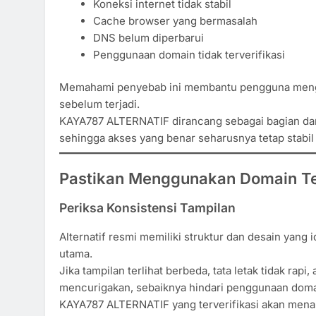
Koneksi internet tidak stabil
Cache browser yang bermasalah
DNS belum diperbarui
Penggunaan domain tidak terverifikasi
Memahami penyebab ini membantu pengguna menga
sebelum terjadi.
KAYA787 ALTERNATIF dirancang sebagai bagian dari
sehingga akses yang benar seharusnya tetap stabil
Pastikan Menggunakan Domain Ter
Periksa Konsistensi Tampilan
Alternatif resmi memiliki struktur dan desain yang
utama.
Jika tampilan terlihat berbeda, tata letak tidak rapi
mencurigakan, sebaiknya hindari penggunaan doma
KAYA787 ALTERNATIF yang terverifikasi akan men