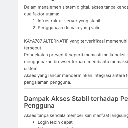
Dalam manajemen sistem digital, akses tanpa kend
dua faktor utama:
Infrastruktur server yang stabil
Penggunaan domain yang valid
KAYA787 ALTERNATIF yang terverifikasi memenuhi
tersebut.
Pendekatan preventif seperti memastikan koneksi s
menggunakan browser terbaru membantu memaksi
sistem.
Akses yang lancar mencerminkan integrasi antara t
pengalaman pengguna.
Dampak Akses Stabil terhadap P
Pengguna
Akses tanpa kendala memberikan manfaat langsung
Login lebih cepat