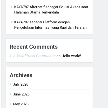
KAYA787 Alternatif sebagai Solusi Akses saat
Halaman Utama Terkendala
KAYA787 sebagai Platform dengan
Pengelolaan Informasi yang Rapi dan Terarah
Recent Comments
A WordPress Commenter
on
Hello world!
Archives
July 2026
June 2026
May 2026