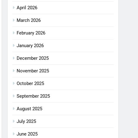
April 2026
March 2026
February 2026
January 2026
December 2025
November 2025
October 2025
September 2025
August 2025
July 2025
June 2025