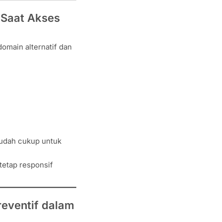
 Saat Akses
main alternatif dan
sudah cukup untuk
tetap responsif
reventif dalam