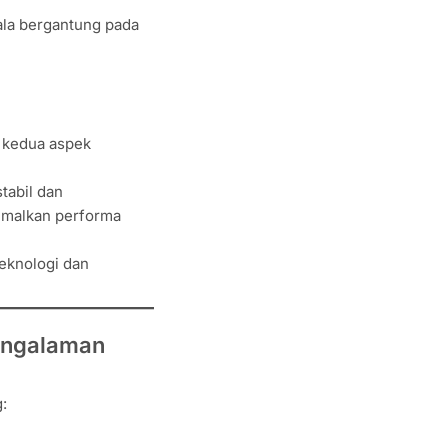
ala bergantung pada
 kedua aspek
tabil dan
malkan performa
eknologi dan
engalaman
: