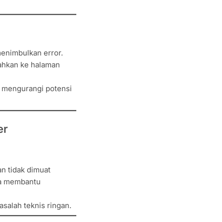
enimbulkan error.
ahkan ke halaman
n mengurangi potensi
er
 tidak dimuat
la membantu
salah teknis ringan.