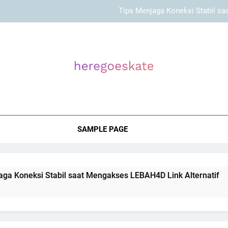
Tips Menjaga Koneksi Stabil sa
Panduan Memeriksa Alamat KAYA787 Alternatif se
KAYA787 Alternatif sebagai Solusi
Tips Menjaga Koneksi Stabil sa
e Go Skate
Tips Menjaga Koneksi Stabil sa
Produk Skateboard Dan Aksesori Keren Di Here Go Skate.
Panduan Memeriksa Alamat KAYA787 Alternatif se
SAMPLE PAGE
KAYA787 Alternatif sebagai Solusi
Stabil saat Mengakses LEBAH4D Link Alternatif
Panduan
3 Weeks 