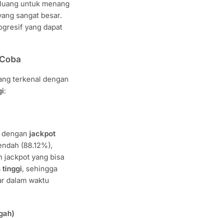
eluang untuk menang
yang sangat besar.
gresif yang dapat
 Coba
ng terkenal dengan
i
:
al dengan
jackpot
endah (88.12%),
 jackpot yang bisa
s tinggi
, sehingga
r dalam waktu
gah)