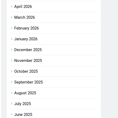
April 2026
March 2026
February 2026
January 2026
December 2025
November 2025
October 2025
September 2025
August 2025
July 2025
June 2025