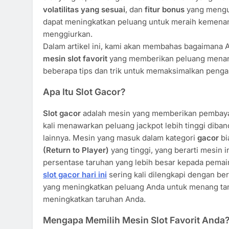
volatilitas yang sesuai
, dan
fitur bonus
yang mengu
dapat meningkatkan peluang untuk meraih kemena
menggiurkan.
Dalam artikel ini, kami akan membahas bagaimana 
mesin slot favorit
yang memberikan peluang menang
beberapa tips dan trik untuk memaksimalkan peng
Apa Itu Slot Gacor?
Slot gacor
adalah mesin yang memberikan pembaya
kali menawarkan peluang jackpot lebih tinggi diba
lainnya. Mesin yang masuk dalam kategori
gacor
bi
(Return to Player)
yang tinggi, yang berarti mesin 
persentase taruhan yang lebih besar kepada pemain.
slot gacor hari ini
sering kali dilengkapi dengan ber
yang meningkatkan peluang Anda untuk menang ta
meningkatkan taruhan Anda.
Mengapa Memilih Mesin Slot Favorit Anda