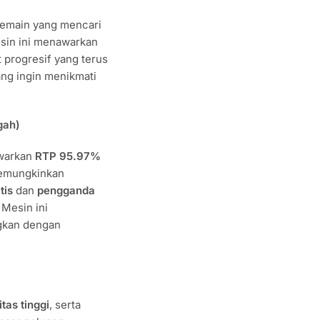
 pemain yang mencari
esin ini menawarkan
t progresif yang terus
ang ingin menikmati
gah)
warkan
RTP 95.97%
mungkinkan
tis
dan
pengganda
Mesin ini
gkan dengan
itas tinggi
, serta