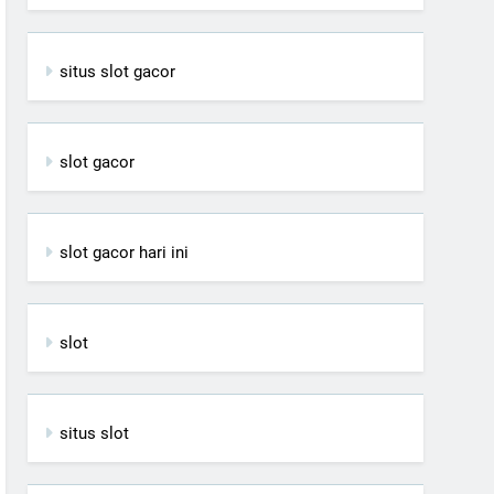
situs slot gacor
slot gacor
slot gacor hari ini
slot
situs slot