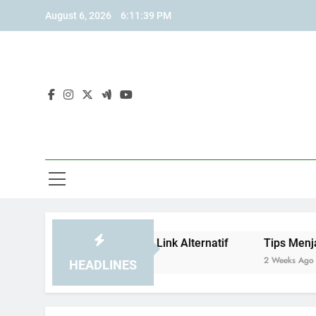
Skip
August 6, 2026
6:11:40 PM
to
content
Her
Dapatkan 
Membuka EDWINSLOT Link Alternatif
Tips Menjaga Konek
2 Weeks Ago
HEADLINES