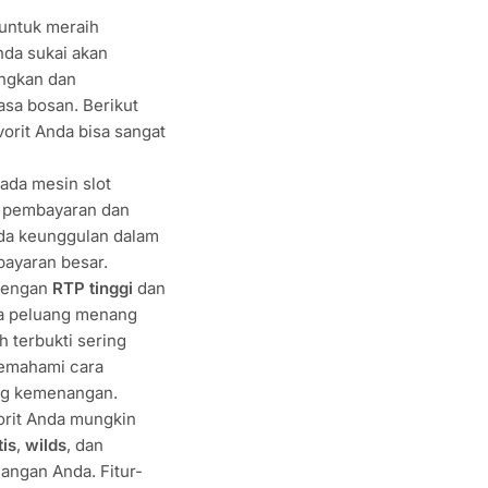
untuk meraih
nda sukai akan
ngkan dan
sa bosan. Berikut
orit Anda bisa sangat
ada mesin slot
la pembayaran dan
Anda keunggulan dalam
ayaran besar.
dengan
RTP tinggi
dan
a peluang menang
h terbukti sering
emahami cara
ng kemenangan.
vorit Anda mungkin
tis
,
wilds
, dan
ngan Anda. Fitur-