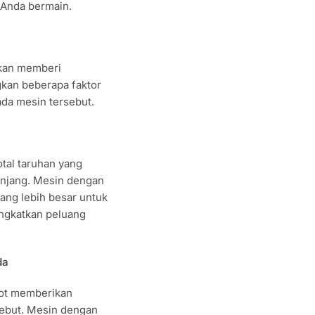
 Anda bermain.
kan memberi
kan beberapa faktor
da mesin tersebut.
otal taruhan yang
anjang. Mesin dengan
ang lebih besar untuk
ngkatkan peluang
da
lot memberikan
ebut. Mesin dengan