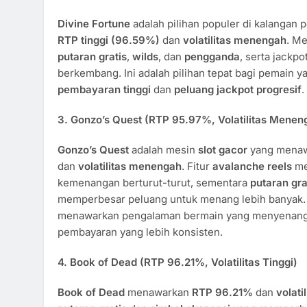
Divine Fortune
adalah pilihan populer di kalangan
RTP tinggi (96.59%)
dan
volatilitas menengah
. M
putaran gratis
,
wilds
, dan
pengganda
, serta jackpo
berkembang. Ini adalah pilihan tepat bagi pemain y
pembayaran tinggi
dan
peluang jackpot progresif
.
3.
Gonzo’s Quest (RTP 95.97%, Volatilitas Menen
Gonzo’s Quest
adalah mesin
slot gacor
yang mena
dan
volatilitas menengah
. Fitur
avalanche reels
me
kemenangan berturut-turut, sementara
putaran gra
memperbesar peluang untuk menang lebih banyak. 
menawarkan pengalaman bermain yang menyenan
pembayaran yang lebih konsisten.
4.
Book of Dead (RTP 96.21%, Volatilitas Tinggi)
Book of Dead
menawarkan
RTP 96.21%
dan
volatil