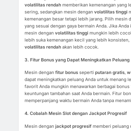
volatilitas rendah
memberikan kemenangan yang lebi
sering, sedangkan mesin dengan
volatilitas tinggi
m
kemenangan besar tetapi lebih jarang. Pilih mesin
yang sesuai dengan gaya bermain Anda. Jika Anda 
mesin dengan
volatilitas tinggi
mungkin lebih cocok,
lebih suka kemenangan kecil yang lebih konsisten
volatilitas rendah
akan lebih cocok.
3.
Fitur Bonus yang Dapat Meningkatkan Peluan
Mesin dengan
fitur bonus
seperti
putaran gratis
,
w
dapat meningkatkan peluang Anda untuk menang leb
favorit Anda mungkin menawarkan berbagai bonus
keuntungan tambahan saat Anda bermain. Fitur bonu
memperpanjang waktu bermain Anda tanpa menamb
4.
Cobalah Mesin Slot dengan Jackpot Progresif
Mesin dengan
jackpot progresif
memberi peluang