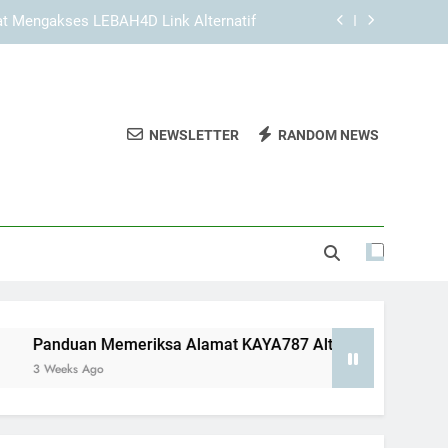
at Mengakses LEBAH4D Link Alternatif
belum Membuka Halaman secara Teliti
 Akses saat Halaman Utama Terkendala
NEWSLETTER
RANDOM NEWS
at Membuka EDWINSLOT Link Alternatif
at Mengakses LEBAH4D Link Alternatif
belum Membuka Halaman secara Teliti
 Akses saat Halaman Utama Terkendala
uan Memeriksa Alamat KAYA787 Alternatif sebelum Membuka 
ks Ago