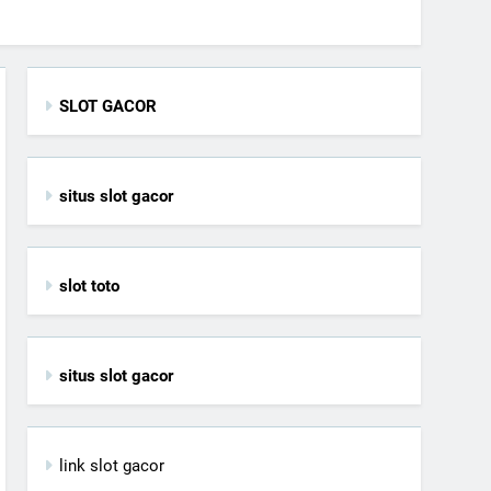
SLOT GACOR
situs slot gacor
slot toto
situs slot gacor
link slot gacor