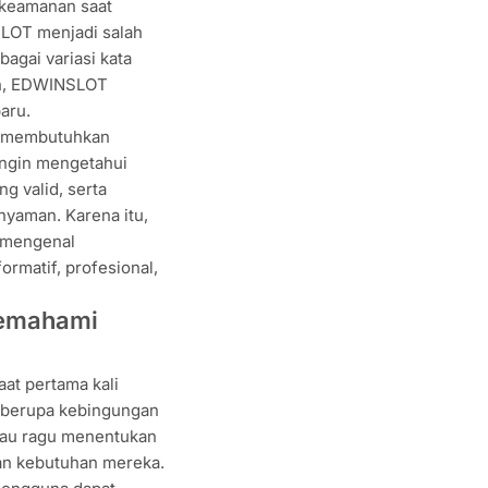
 keamanan saat
LOT menjadi salah
agai variasi kata
in, EDWINSLOT
aru.
a membutuhkan
ingin mengetahui
g valid, serta
yaman. Karena itu,
u mengenal
rmatif, profesional,
Memahami
at pertama kali
a berupa kebingungan
atau ragu menentukan
an kebutuhan mereka.