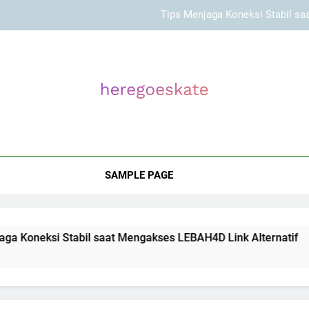
Tips Menjaga Koneksi Stabil sa
Panduan Memeriksa Alamat KAYA787 Alternatif se
KAYA787 Alternatif sebagai Solusi
Tips Menjaga Koneksi Stabil sa
e Go Skate
Tips Menjaga Koneksi Stabil sa
Produk Skateboard Dan Aksesori Keren Di Here Go Skate.
Panduan Memeriksa Alamat KAYA787 Alternatif se
SAMPLE PAGE
KAYA787 Alternatif sebagai Solusi
Stabil saat Mengakses LEBAH4D Link Alternatif
Panduan
3 Weeks 