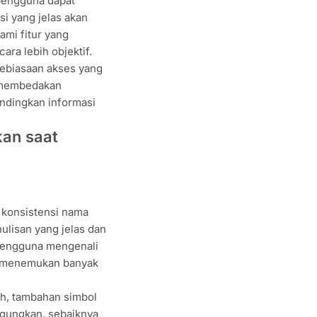
engguna dapat
i yang jelas akan
mi fitur yang
ara lebih objektif.
ebiasaan akses yang
u membedakan
andingkan informasi
kan saat
h konsistensi nama
lisan yang jelas dan
pengguna mengenali
at menemukan banyak
uh, tambahan simbol
ngungkan, sebaiknya