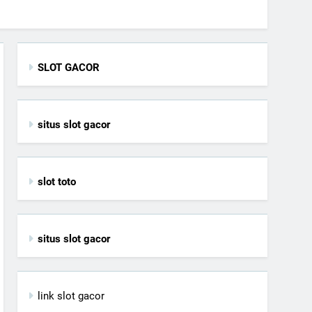
SLOT GACOR
situs slot gacor
slot toto
situs slot gacor
link slot gacor