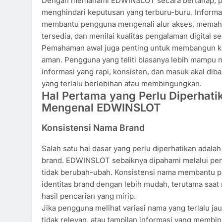
Dengan memahami EDWINSLOT secara bertahap, p
menghindari keputusan yang terburu-buru. Informas
membantu pengguna mengenali alur akses, memaha
tersedia, dan menilai kualitas pengalaman digital sec
Pemahaman awal juga penting untuk membangun k
aman. Pengguna yang teliti biasanya lebih mamp
informasi yang rapi, konsisten, dan masuk akal dib
yang terlalu berlebihan atau membingungkan.
Hal Pertama yang Perlu Diperhati
Mengenal EDWINSLOT
Konsistensi Nama Brand
Salah satu hal dasar yang perlu diperhatikan adala
brand. EDWINSLOT sebaiknya dipahami melalui penu
tidak berubah-ubah. Konsistensi nama membantu 
identitas brand dengan lebih mudah, terutama sa
hasil pencarian yang mirip.
Jika pengguna melihat variasi nama yang terlalu ja
tidak relevan, atau tampilan informasi yang membi