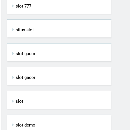
slot 777
situs slot
slot gacor
slot gacor
slot
slot demo