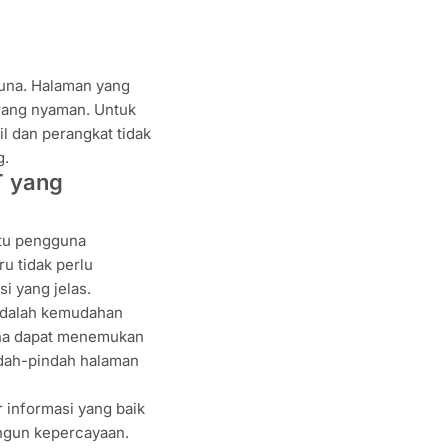
una. Halaman yang
rang nyaman. Untuk
il dan perangkat tidak
g.
T yang
tu pengguna
u tidak perlu
i yang jelas.
 adalah kemudahan
una dapat menemukan
dah-pindah halaman
 informasi yang baik
ngun kepercayaan.