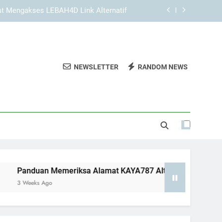
at Mengakses LEBAH4D Link Alternatif
belum Membuka Halaman secara Teliti
 Akses saat Halaman Utama Terkendala
NEWSLETTER
RANDOM NEWS
at Membuka EDWINSLOT Link Alternatif
at Mengakses LEBAH4D Link Alternatif
belum Membuka Halaman secara Teliti
 Akses saat Halaman Utama Terkendala
 Memeriksa Alamat KAYA787 Alternatif sebelum Membuka Ha
Ago