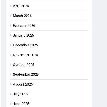
April 2026
March 2026
February 2026
January 2026
December 2025
November 2025
October 2025
September 2025
August 2025
July 2025
June 2025