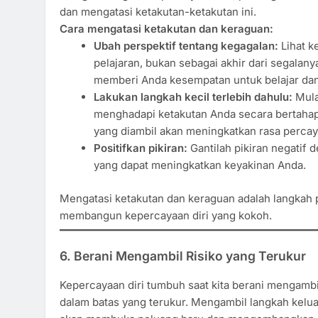
dan mengatasi ketakutan-ketakutan ini.
Cara mengatasi ketakutan dan keraguan:
Ubah perspektif tentang kegagalan:
Lihat k
pelajaran, bukan sebagai akhir dari segalany
memberi Anda kesempatan untuk belajar da
Lakukan langkah kecil terlebih dahulu:
Mula
menghadapi ketakutan Anda secara bertahap.
yang diambil akan meningkatkan rasa percaya
Positifkan pikiran:
Gantilah pikiran negatif d
yang dapat meningkatkan keyakinan Anda.
Mengatasi ketakutan dan keraguan adalah langkah 
membangun kepercayaan diri yang kokoh.
6. Berani Mengambil Risiko yang Terukur
Kepercayaan diri tumbuh saat kita berani mengambil
dalam batas yang terukur. Mengambil langkah kelu