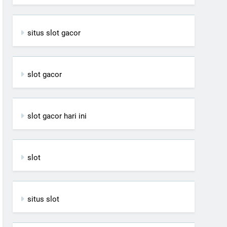
situs slot gacor
slot gacor
slot gacor hari ini
slot
situs slot