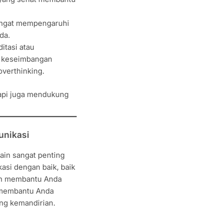
sangat mempengaruhi
da.
itasi atau
 keseimbangan
overthinking.
etapi juga mendukung
unikasi
ain sangat penting
si dengan baik, baik
kan membantu Anda
a membantu Anda
g kemandirian.