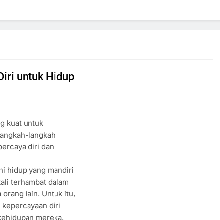
ri untuk Hidup
g kuat untuk
langkah-langkah
percaya diri dan
ni hidup yang mandiri
kali terhambat dalam
orang lain. Untuk itu,
 kepercayaan diri
 kehidupan mereka.