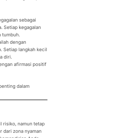
egagalan sebagai
a. Setiap kegagalan
n tumbuh.
ilah dengan
 Setiap langkah kecil
 diri.
engan afirmasi positif
penting dalam
 risiko, namun tetap
ar dari zona nyaman