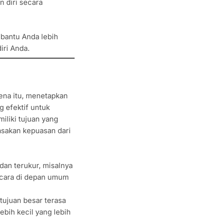
n diri secara
bantu Anda lebih
iri Anda.
ena itu, menetapkan
g efektif untuk
iliki tujuan yang
asakan kepuasan dari
dan terukur, misalnya
cara di depan umum
tujuan besar terasa
bih kecil yang lebih