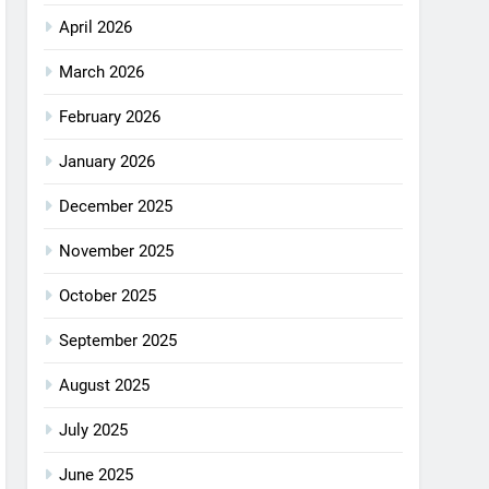
April 2026
March 2026
February 2026
January 2026
December 2025
November 2025
October 2025
September 2025
August 2025
July 2025
June 2025