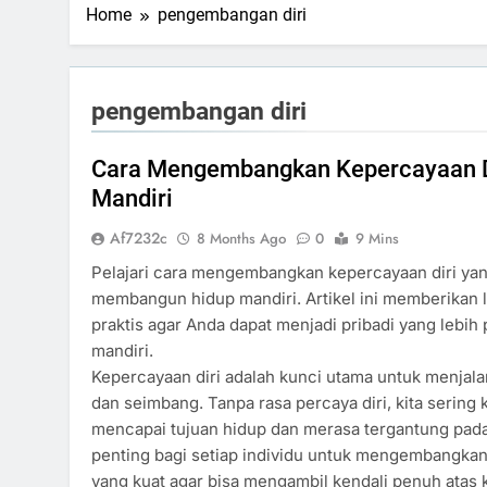
Home
pengembangan diri
pengembangan diri
Cara Mengembangkan Kepercayaan Di
Mandiri
Af7232c
8 Months Ago
0
9 Mins
Pelajari cara mengembangkan kepercayaan diri yan
membangun hidup mandiri. Artikel ini memberikan 
praktis agar Anda dapat menjadi pribadi yang lebih 
mandiri.
Kepercayaan diri adalah kunci utama untuk menjala
dan seimbang. Tanpa rasa percaya diri, kita sering 
mencapai tujuan hidup dan merasa tergantung pada 
penting bagi setiap individu untuk mengembangkan
yang kuat agar bisa mengambil kendali penuh atas