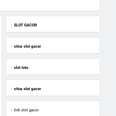
SLOT GACOR
situs slot gacor
slot toto
situs slot gacor
link slot gacor