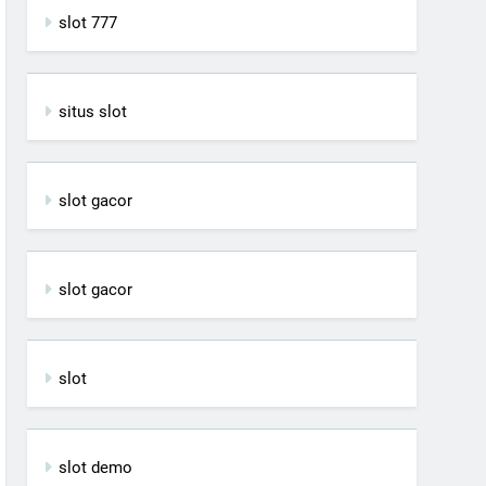
slot 777
situs slot
slot gacor
slot gacor
slot
slot demo