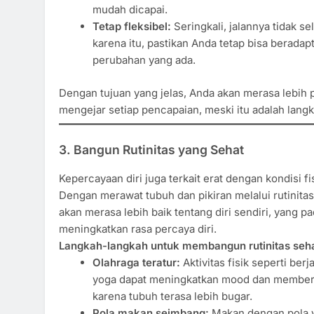
mudah dicapai.
Tetap fleksibel:
Seringkali, jalannya tidak se
karena itu, pastikan Anda tetap bisa beradap
perubahan yang ada.
Dengan tujuan yang jelas, Anda akan merasa lebih p
mengejar setiap pencapaian, meski itu adalah langk
3. Bangun Rutinitas yang Sehat
Kepercayaan diri juga terkait erat dengan kondisi f
Dengan merawat tubuh dan pikiran melalui rutinita
akan merasa lebih baik tentang diri sendiri, yang pa
meningkatkan rasa percaya diri.
Langkah-langkah untuk membangun rutinitas seha
Olahraga teratur:
Aktivitas fisik seperti berja
yoga dapat meningkatkan mood dan memberi 
karena tubuh terasa lebih bugar.
Pola makan seimbang:
Makan dengan pola 