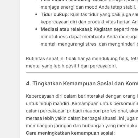
menjaga energi dan mood Anda tetap stabil.
Tidur cukup:
Kualitas tidur yang baik juga 
kepercayaan diri dan produktivitas harian An
Mediasi atau relaksasi:
Kegiatan seperti med
mindfulness dapat membantu Anda menjaga
mental, mengurangi stres, dan menghindari 
Rutinitas sehat ini tidak hanya mendukung fisik, t
mental yang lebih positif dan percaya diri.
4. Tingkatkan Kemampuan Sosial dan Kom
Kepercayaan diri dalam berinteraksi dengan orang l
untuk hidup mandiri. Kemampuan untuk berkomunika
dalam percakapan pribadi maupun profesional, a
merasa lebih yakin dalam berbagai situasi. Ini jug
membangun jaringan dan hubungan yang mendukun
Cara meningkatkan kemampuan sosial: