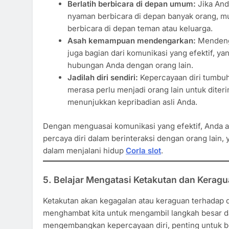
Berlatih berbicara di depan umum:
Jika And
nyaman berbicara di depan banyak orang, m
berbicara di depan teman atau keluarga.
Asah kemampuan mendengarkan:
Mendeng
juga bagian dari komunikasi yang efektif, y
hubungan Anda dengan orang lain.
Jadilah diri sendiri:
Kepercayaan diri tumbuh
merasa perlu menjadi orang lain untuk diteri
menunjukkan kepribadian asli Anda.
Dengan menguasai komunikasi yang efektif, Anda a
percaya diri dalam berinteraksi dengan orang lain,
dalam menjalani hidup
Corla slot
.
5. Belajar Mengatasi Ketakutan dan Kerag
Ketakutan akan kegagalan atau keraguan terhadap dir
menghambat kita untuk mengambil langkah besar d
mengembangkan kepercayaan diri, penting untuk b