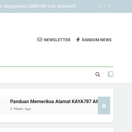
at Mengakses LEBAH4D Link Alternatif
belum Membuka Halaman secara Teliti
 Akses saat Halaman Utama Terkendala
NEWSLETTER
RANDOM NEWS
at Membuka EDWINSLOT Link Alternatif
at Mengakses LEBAH4D Link Alternatif
belum Membuka Halaman secara Teliti
 Akses saat Halaman Utama Terkendala
n Memeriksa Alamat KAYA787 Alternatif sebelum Membuka Ha
Ago