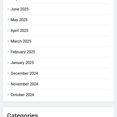
June 2025
May 2025
April 2025
March 2025
February 2025
January 2025
December 2024
November 2024
October 2024
Categories