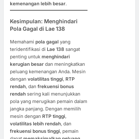
kemenangan lebih besar
.
Kesimpulan: Menghindari
Pola Gagal di Lae 138
Memahami
pola gagal
yang
teridentifikasi di
Lae 138
sangat
penting untuk
menghindari
kerugian besar
dan meningkatkan
peluang kemenangan Anda. Mesin
dengan
volatilitas tinggi
,
RTP
rendah
, dan
frekuensi bonus
rendah
sering kali menunjukkan
pola yang merugikan pemain dalam
jangka panjang. Dengan memilih
mesin dengan
RTP tinggi
,
volatilitas lebih rendah
, dan
frekuensi bonus tinggi
, pemain
dapat
memaksimalkan peluang