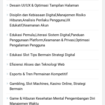
Desain UI/UX & Optimasi Tampilan Halaman
Disiplin dan Kebiasaan Digital,Manajemen Risiko
Hiburan,Analisis Perilaku Pengguna,UX
Edukatif,Keamanan Akun
Edukasi Pemula,Literasi Sistem Digital,Panduan
Penggunaan Platform,Keamanan & Privasi,Optimasi
Pengalaman Pengguna
Edukasi Slot Tips Bermain Strategi Digital
Efisiensi Akses dan Teknologi Web
Esports & Tren Permainan Kompetitif
Gambling, Slot Machines, Kasino Online, Strategi
Bermain
Game & Hiburan Kesehatan Mental Pengembangan Diri
Manajemen Waktu