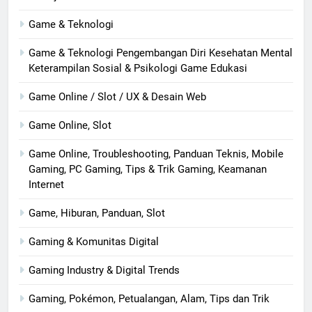
Game & Teknologi
Game & Teknologi Pengembangan Diri Kesehatan Mental
Keterampilan Sosial & Psikologi Game Edukasi
Game Online / Slot / UX & Desain Web
Game Online, Slot
Game Online, Troubleshooting, Panduan Teknis, Mobile
Gaming, PC Gaming, Tips & Trik Gaming, Keamanan
Internet
Game, Hiburan, Panduan, Slot
Gaming & Komunitas Digital
Gaming Industry & Digital Trends
Gaming, Pokémon, Petualangan, Alam, Tips dan Trik