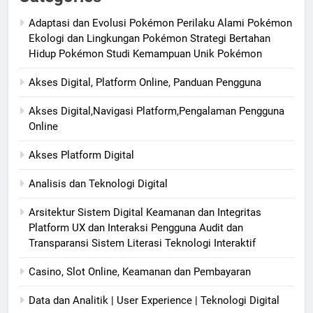
Adaptasi dan Evolusi Pokémon Perilaku Alami Pokémon
Ekologi dan Lingkungan Pokémon Strategi Bertahan
Hidup Pokémon Studi Kemampuan Unik Pokémon
Akses Digital, Platform Online, Panduan Pengguna
Akses Digital,Navigasi Platform,Pengalaman Pengguna
Online
Akses Platform Digital
Analisis dan Teknologi Digital
Arsitektur Sistem Digital Keamanan dan Integritas
Platform UX dan Interaksi Pengguna Audit dan
Transparansi Sistem Literasi Teknologi Interaktif
Casino, Slot Online, Keamanan dan Pembayaran
Data dan Analitik | User Experience | Teknologi Digital