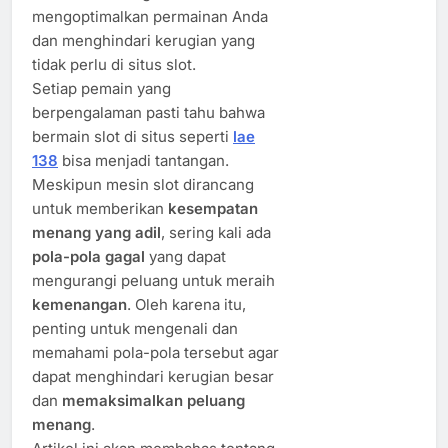
mengoptimalkan permainan Anda
dan menghindari kerugian yang
tidak perlu di situs slot.
Setiap pemain yang
berpengalaman pasti tahu bahwa
bermain slot di situs seperti
lae
138
bisa menjadi tantangan.
Meskipun mesin slot dirancang
untuk memberikan
kesempatan
menang yang adil
, sering kali ada
pola-pola gagal
yang dapat
mengurangi peluang untuk meraih
kemenangan
. Oleh karena itu,
penting untuk mengenali dan
memahami pola-pola tersebut agar
dapat menghindari kerugian besar
dan
memaksimalkan peluang
menang
.