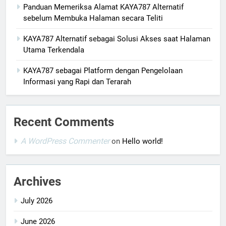
Panduan Memeriksa Alamat KAYA787 Alternatif
sebelum Membuka Halaman secara Teliti
KAYA787 Alternatif sebagai Solusi Akses saat Halaman
Utama Terkendala
KAYA787 sebagai Platform dengan Pengelolaan
Informasi yang Rapi dan Terarah
Recent Comments
A WordPress Commenter
on
Hello world!
Archives
July 2026
June 2026