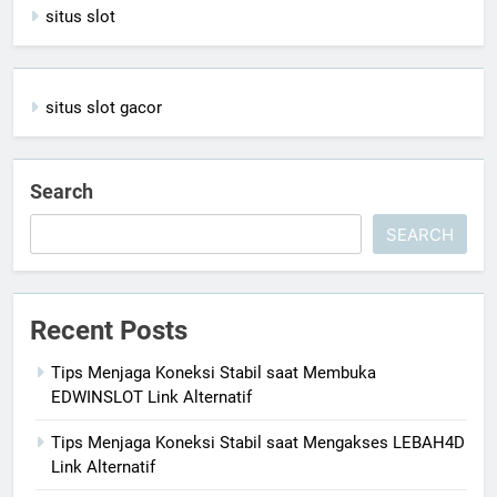
situs slot
situs slot gacor
Search
SEARCH
Recent Posts
Tips Menjaga Koneksi Stabil saat Membuka
EDWINSLOT Link Alternatif
Tips Menjaga Koneksi Stabil saat Mengakses LEBAH4D
Link Alternatif