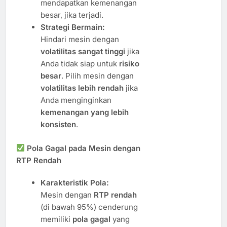
mendapatkan kemenangan
besar, jika terjadi.
Strategi Bermain:
Hindari mesin dengan
volatilitas sangat tinggi
jika
Anda tidak siap untuk
risiko
besar
. Pilih mesin dengan
volatilitas lebih rendah
jika
Anda menginginkan
kemenangan yang lebih
konsisten
.
Pola Gagal pada Mesin dengan
RTP Rendah
Karakteristik Pola:
Mesin dengan
RTP rendah
(di bawah 95%) cenderung
memiliki
pola gagal
yang