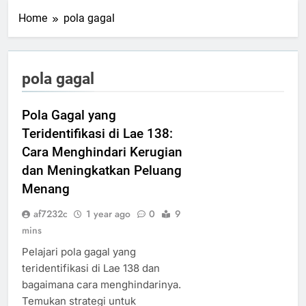
Home
pola gagal
pola gagal
Pola Gagal yang
Teridentifikasi di Lae 138:
Cara Menghindari Kerugian
dan Meningkatkan Peluang
Menang
af7232c
1 year ago
0
9
mins
Pelajari pola gagal yang
teridentifikasi di Lae 138 dan
bagaimana cara menghindarinya.
Temukan strategi untuk