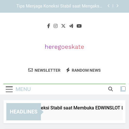
Skip
Panduan Memeriksa Alamat KAYA787 Alternatif
to
sebelum Membuka Halaman secara Teliti
content
KAYA787 Alternatif sebagai Solusi Akses saat
Halaman Utama Terkendala
Tips Menjaga Koneksi Stabil saat Membuka
EDWINSLOT Link Alternatif
Tips Menjaga Koneksi Stabil saat Mengakses
LEBAH4D Link Alternatif
Panduan Memeriksa Alamat KAYA787 Alternatif
sebelum Membuka Halaman secara Teliti
Here Go Skate
Dapatkan Produk Skateboard Dan Aksesori
KAYA787 Alternatif sebagai Solusi Akses saat
NEWSLETTER
RANDOM NEWS
Halaman Utama Terkendala
Keren Di Here Go Skate.
MENU
ps Menjaga Koneksi Stabil saat Membuka EDWINSLOT Link Alte
HEADLINES
Weeks Ago