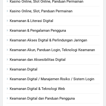
Kasino Online, Slot Online, Panduan Permainan
Kasino Online, Slot, Panduan Permainan
Keamanan & Literasi Digital
Keamanan & Pengalaman Pengguna
Keamanan Akses Digital & Perlindungan Jaringan
Keamanan Akun, Panduan Login, Teknologi Keamanan
Keamanan dan Aksesibilitas Digital
Keamanan Digital
Keamanan Digital / Manajemen Risiko / Sistem Login
Keamanan Digital & Teknologi Web
Keamanan Digital dan Panduan Pengguna