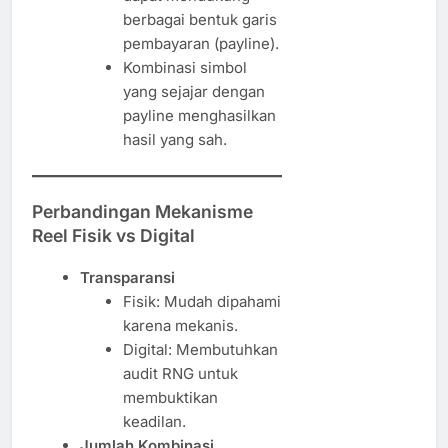
berbagai bentuk garis
pembayaran (payline).
Kombinasi simbol
yang sejajar dengan
payline menghasilkan
hasil yang sah.
Perbandingan Mekanisme
Reel Fisik vs Digital
Transparansi
Fisik: Mudah dipahami
karena mekanis.
Digital: Membutuhkan
audit RNG untuk
membuktikan
keadilan.
Jumlah Kombinasi