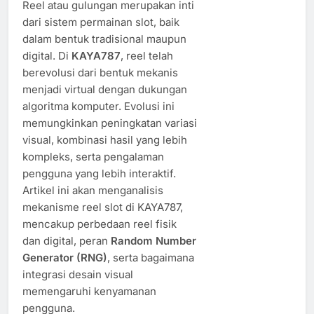
Reel atau gulungan merupakan inti
dari sistem permainan slot, baik
dalam bentuk tradisional maupun
digital. Di
KAYA787
, reel telah
berevolusi dari bentuk mekanis
menjadi virtual dengan dukungan
algoritma komputer. Evolusi ini
memungkinkan peningkatan variasi
visual, kombinasi hasil yang lebih
kompleks, serta pengalaman
pengguna yang lebih interaktif.
Artikel ini akan menganalisis
mekanisme reel slot di KAYA787,
mencakup perbedaan reel fisik
dan digital, peran
Random Number
Generator (RNG)
, serta bagaimana
integrasi desain visual
memengaruhi kenyamanan
pengguna.