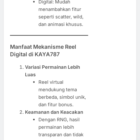
Digital: Mudah
menambahkan fitur
seperti scatter, wild,
dan animasi khusus.
Manfaat Mekanisme Reel
Digital di KAYA787
Variasi Permainan Lebih
Luas
Reel virtual
mendukung tema
berbeda, simbol unik,
dan fitur bonus.
Keamanan dan Keacakan
Dengan RNG, hasil
permainan lebih
transparan dan tidak