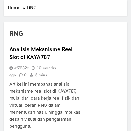
Home
RNG
RNG
Analisis Mekanisme Reel
Slot di KAYA787
af7232c
10 months
ago
0
5 mins
Artikel ini membahas analisis
mekanisme reel slot di KAYA787,
mulai dari cara kerja reel fisik dan
virtual, peran RNG dalam
menentukan hasil, hingga implikasi
desain visual dan pengalaman
pengguna.