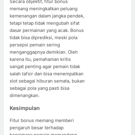
Secara objektif, fitur bonus
memang meningkatkan peluang
kemenangan dalam jangka pendek,
tetapi tetap tidak mengubah sifat
dasar permainan yang acak. Bonus
tidak bisa diprediksi, meski pola
persepsi pemain sering
menganggapnya demikian. Oleh
karena itu, pemahaman kritis
sangat penting agar pemain tidak
salah tafsir dan bisa menempatkan
slot sebagai hiburan semata, bukan
sebagai pola yang pasti bisa
dimenangkan.
Kesimpulan
Fitur bonus memang memberi
pengaruh besar terhadap
bagaimana pemain memandang