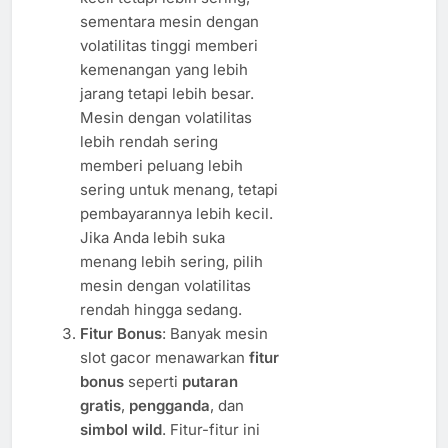
sementara mesin dengan
volatilitas tinggi memberi
kemenangan yang lebih
jarang tetapi lebih besar.
Mesin dengan volatilitas
lebih rendah sering
memberi peluang lebih
sering untuk menang, tetapi
pembayarannya lebih kecil.
Jika Anda lebih suka
menang lebih sering, pilih
mesin dengan volatilitas
rendah hingga sedang.
Fitur Bonus
: Banyak mesin
slot gacor menawarkan
fitur
bonus
seperti
putaran
gratis
,
pengganda
, dan
simbol wild
. Fitur-fitur ini