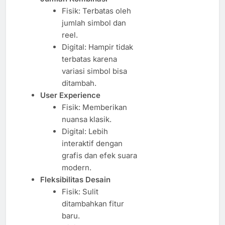
Fisik: Terbatas oleh
jumlah simbol dan
reel.
Digital: Hampir tidak
terbatas karena
variasi simbol bisa
ditambah.
User Experience
Fisik: Memberikan
nuansa klasik.
Digital: Lebih
interaktif dengan
grafis dan efek suara
modern.
Fleksibilitas Desain
Fisik: Sulit
ditambahkan fitur
baru.