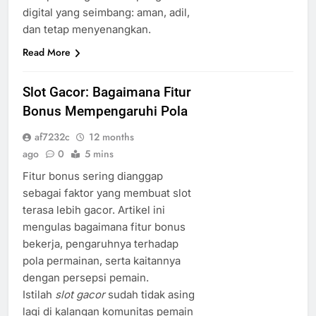
digital yang seimbang: aman, adil,
dan tetap menyenangkan.
Read More
Slot Gacor: Bagaimana Fitur
Bonus Mempengaruhi Pola
af7232c
12 months
ago
0
5 mins
Fitur bonus sering dianggap
sebagai faktor yang membuat slot
terasa lebih gacor. Artikel ini
mengulas bagaimana fitur bonus
bekerja, pengaruhnya terhadap
pola permainan, serta kaitannya
dengan persepsi pemain.
Istilah
slot gacor
sudah tidak asing
lagi di kalangan komunitas pemain