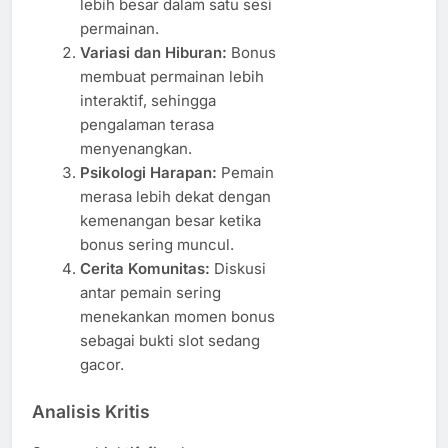
lebih besar dalam satu sesi
permainan.
Variasi dan Hiburan:
Bonus
membuat permainan lebih
interaktif, sehingga
pengalaman terasa
menyenangkan.
Psikologi Harapan:
Pemain
merasa lebih dekat dengan
kemenangan besar ketika
bonus sering muncul.
Cerita Komunitas:
Diskusi
antar pemain sering
menekankan momen bonus
sebagai bukti slot sedang
gacor.
Analisis Kritis