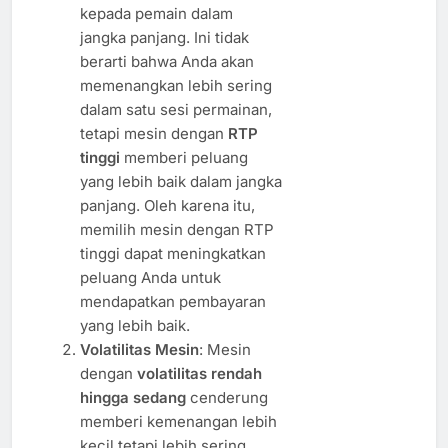
kepada pemain dalam
jangka panjang. Ini tidak
berarti bahwa Anda akan
memenangkan lebih sering
dalam satu sesi permainan,
tetapi mesin dengan
RTP
tinggi
memberi peluang
yang lebih baik dalam jangka
panjang. Oleh karena itu,
memilih mesin dengan RTP
tinggi dapat meningkatkan
peluang Anda untuk
mendapatkan pembayaran
yang lebih baik.
Volatilitas Mesin
: Mesin
dengan
volatilitas rendah
hingga sedang
cenderung
memberi kemenangan lebih
kecil tetapi lebih sering,