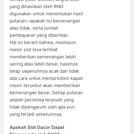
yang dihasilkan oleh RNG
digunakan untuk menentukan hasil
putaran—apakah itu kemenangan
atau tidak, serta jumlah
pembayaran yang diberikan.
Hal ini berarti bahwa, meskipun
mesin slot bisa terlihat
memberikan kemenangan lebih
sering atau lebih besar, hasilnya
tetap sepenuhnya acak dan tidak
ada cara untuk memprediksi kapan
mesin tersebut akan memberikan
kemenangan besar. Setiap putaran
adalah peristiwa terpisah yang
tidak dipengaruhi oleh apa pun
yang terjadi sebelumnya.
Apakah Slot Gacor Dapat