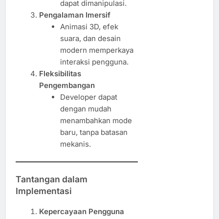
dapat dimanipulasi.
Pengalaman Imersif
Animasi 3D, efek
suara, dan desain
modern memperkaya
interaksi pengguna.
Fleksibilitas
Pengembangan
Developer dapat
dengan mudah
menambahkan mode
baru, tanpa batasan
mekanis.
Tantangan dalam
Implementasi
Kepercayaan Pengguna