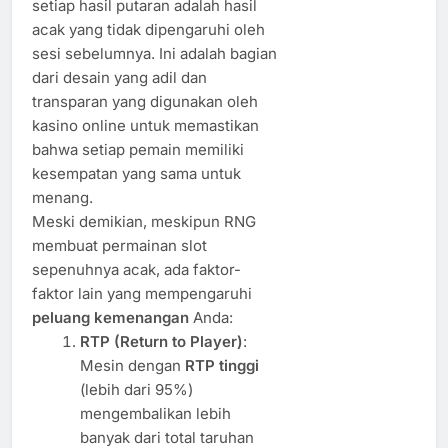
setiap hasil putaran adalah hasil
acak yang tidak dipengaruhi oleh
sesi sebelumnya. Ini adalah bagian
dari desain yang adil dan
transparan yang digunakan oleh
kasino online untuk memastikan
bahwa setiap pemain memiliki
kesempatan yang sama untuk
menang.
Meski demikian, meskipun RNG
membuat permainan slot
sepenuhnya acak, ada faktor-
faktor lain yang mempengaruhi
peluang kemenangan
Anda:
RTP (Return to Player)
:
Mesin dengan
RTP tinggi
(lebih dari 95%)
mengembalikan lebih
banyak dari total taruhan