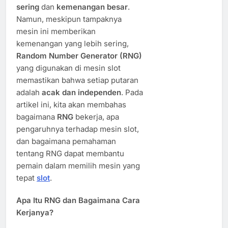
sering
dan
kemenangan besar
.
Namun, meskipun tampaknya
mesin ini memberikan
kemenangan yang lebih sering,
Random Number Generator (RNG)
yang digunakan di mesin slot
memastikan bahwa setiap putaran
adalah
acak dan independen
. Pada
artikel ini, kita akan membahas
bagaimana
RNG
bekerja, apa
pengaruhnya terhadap mesin slot,
dan bagaimana pemahaman
tentang RNG dapat membantu
pemain dalam memilih mesin yang
tepat
slot
.
Apa Itu RNG dan Bagaimana Cara
Kerjanya?