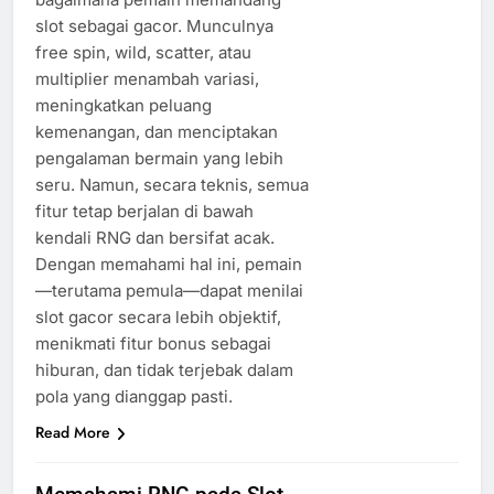
slot sebagai gacor. Munculnya
free spin, wild, scatter, atau
multiplier menambah variasi,
meningkatkan peluang
kemenangan, dan menciptakan
pengalaman bermain yang lebih
seru. Namun, secara teknis, semua
fitur tetap berjalan di bawah
kendali RNG dan bersifat acak.
Dengan memahami hal ini, pemain
—terutama pemula—dapat menilai
slot gacor secara lebih objektif,
menikmati fitur bonus sebagai
hiburan, dan tidak terjebak dalam
pola yang dianggap pasti.
Read More