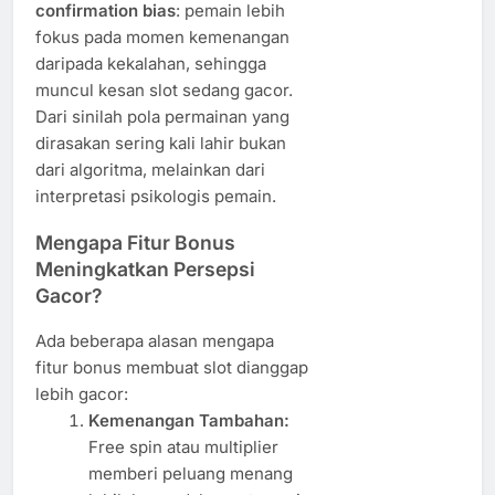
confirmation bias
: pemain lebih
fokus pada momen kemenangan
daripada kekalahan, sehingga
muncul kesan slot sedang gacor.
Dari sinilah pola permainan yang
dirasakan sering kali lahir bukan
dari algoritma, melainkan dari
interpretasi psikologis pemain.
Mengapa Fitur Bonus
Meningkatkan Persepsi
Gacor?
Ada beberapa alasan mengapa
fitur bonus membuat slot dianggap
lebih gacor:
Kemenangan Tambahan:
Free spin atau multiplier
memberi peluang menang