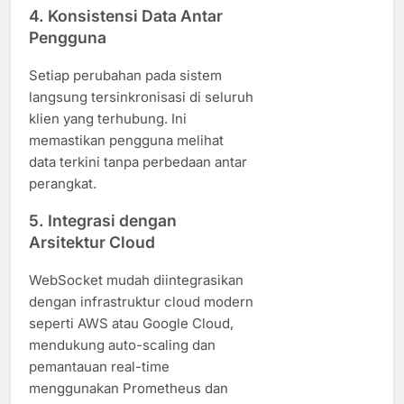
4.
Konsistensi Data Antar
Pengguna
Setiap perubahan pada sistem
langsung tersinkronisasi di seluruh
klien yang terhubung. Ini
memastikan pengguna melihat
data terkini tanpa perbedaan antar
perangkat.
5.
Integrasi dengan
Arsitektur Cloud
WebSocket mudah diintegrasikan
dengan infrastruktur cloud modern
seperti AWS atau Google Cloud,
mendukung auto-scaling dan
pemantauan real-time
menggunakan Prometheus dan