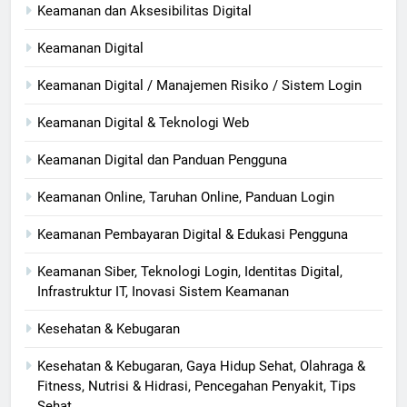
Keamanan dan Aksesibilitas Digital
Keamanan Digital
Keamanan Digital / Manajemen Risiko / Sistem Login
Keamanan Digital & Teknologi Web
Keamanan Digital dan Panduan Pengguna
Keamanan Online, Taruhan Online, Panduan Login
Keamanan Pembayaran Digital & Edukasi Pengguna
Keamanan Siber, Teknologi Login, Identitas Digital,
Infrastruktur IT, Inovasi Sistem Keamanan
Kesehatan & Kebugaran
Kesehatan & Kebugaran, Gaya Hidup Sehat, Olahraga &
Fitness, Nutrisi & Hidrasi, Pencegahan Penyakit, Tips
Sehat