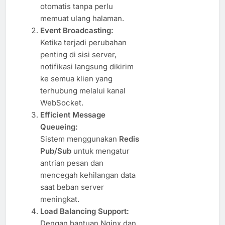
otomatis tanpa perlu
memuat ulang halaman.
Event Broadcasting:
Ketika terjadi perubahan
penting di sisi server,
notifikasi langsung dikirim
ke semua klien yang
terhubung melalui kanal
WebSocket.
Efficient Message
Queueing:
Sistem menggunakan
Redis
Pub/Sub
untuk mengatur
antrian pesan dan
mencegah kehilangan data
saat beban server
meningkat.
Load Balancing Support:
Dengan bantuan Nginx dan