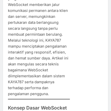
WebSocket memberikan jalur
komunikasi permanen antara klien
dan server, memungkinkan
pertukaran data berlangsung
secara langsung tanpa perlu
membuat permintaan berulang.
Melalui teknologi ini, KAYA787
mampu menciptakan pengalaman
interaktif yang responsif, efisien,
dan hemat sumber daya. Artikel ini
akan mengulas secara teknis
bagaimana WebSocket
diimplementasikan dalam sistem
KAYA787 serta dampaknya
terhadap performa dan
pengalaman pengguna.
Konsep Dasar WebSocket