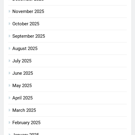
November 2025
October 2025
September 2025
August 2025
July 2025
June 2025
May 2025
April 2025
March 2025
February 2025
January 2025