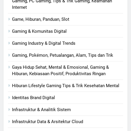
Gaming, PC Gaming, Tips & Trik Gaming, Keamanan
Internet
Game, Hiburan, Panduan, Slot
Gaming & Komunitas Digital
Gaming Industry & Digital Trends
Gaming, Pokémon, Petualangan, Alam, Tips dan Trik
Gaya Hidup Sehat, Mental & Emosional, Gaming &
Hiburan, Kebiasaan Positif, Produktivitas Ringan
Hiburan Lifestyle Gaming Tips & Trik Kesehatan Mental
Identitas Brand Digital
Infrastruktur & Analitik Sistem
Infrastruktur Data & Arsitektur Cloud