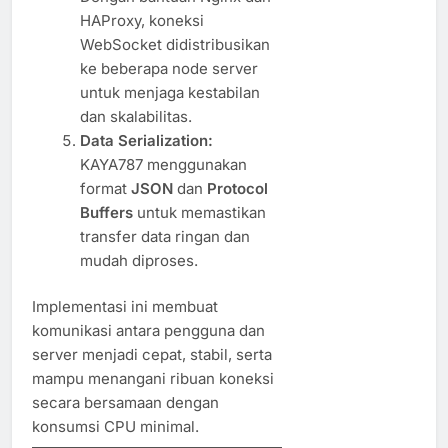
HAProxy, koneksi
WebSocket didistribusikan
ke beberapa node server
untuk menjaga kestabilan
dan skalabilitas.
Data Serialization:
KAYA787 menggunakan
format
JSON
dan
Protocol
Buffers
untuk memastikan
transfer data ringan dan
mudah diproses.
Implementasi ini membuat
komunikasi antara pengguna dan
server menjadi cepat, stabil, serta
mampu menangani ribuan koneksi
secara bersamaan dengan
konsumsi CPU minimal.