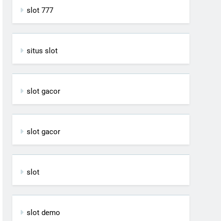
slot 777
situs slot
slot gacor
slot gacor
slot
slot demo