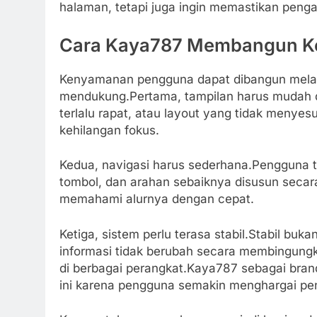
halaman, tetapi juga ingin memastikan penga
Cara Kaya787 Membangun Ke
Kenyamanan pengguna dapat dibangun melalu
mendukung.Pertama, tampilan harus mudah di
terlalu rapat, atau layout yang tidak meny
kehilangan fokus.
Kedua, navigasi harus sederhana.Pengguna ti
tombol, dan arahan sebaiknya disusun secara
memahami alurnya dengan cepat.
Ketiga, sistem perlu terasa stabil.Stabil buk
informasi tidak berubah secara membingungka
di berbagai perangkat.Kaya787 sebagai brand
ini karena pengguna semakin menghargai pen