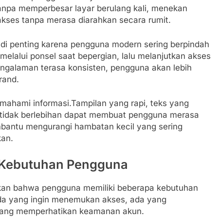
anpa memperbesar layar berulang kali, menekan
akses tanpa merasa diarahkan secara rumit.
di penting karena pengguna modern sering berpindah
melalui ponsel saat bepergian, lalu melanjutkan akses
pengalaman terasa konsisten, pengguna akan lebih
rand.
ahami informasi.Tampilan yang rapi, teks yang
ang tidak berlebihan dapat membuat pengguna merasa
mbantu mengurangi hambatan kecil yang sering
kan.
 Kebutuhan Pengguna
kan bahwa pengguna memiliki beberapa kebutuhan
da yang ingin menemukan akses, ada yang
yang memperhatikan keamanan akun.