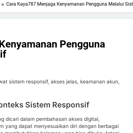
Cara Kaya787 Menjaga Kenyamanan Pengguna Melalui Sis
 Kenyamanan Pengguna
if
 sistem responsif, akses jelas, keamanan akun,
nteks Sistem Responsif
g dicari dalam pembahasan akses digital,
m yang dapat menyesuaikan diri dengan berbagai