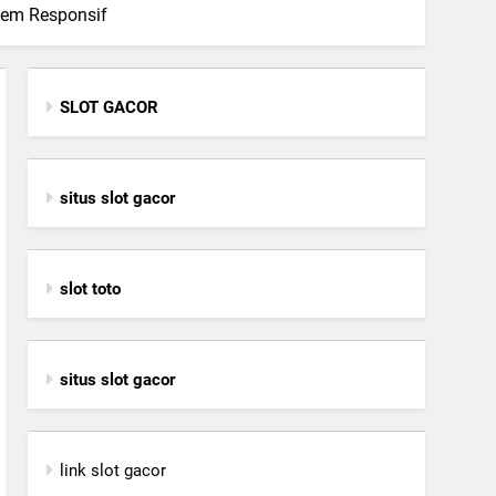
tem Responsif
SLOT GACOR
situs slot gacor
slot toto
situs slot gacor
link slot gacor