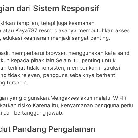
an dari Sistem Responsif
kirkan tampilan, tetapi juga keamanan
n atau Kaya787 resmi biasanya membutuhkan akses
ni, edukasi keamanan menjadi sangat penting.
adi, memperbarui browser, menggunakan kata sandi
un kepada pihak lain.Selain itu, penting untuk
 terlihat tidak konsisten, memberikan instruksi
ng tidak relevan, pengguna sebaiknya berhenti
g tersedia.
ngan yang digunakan.Mengakses akun melalui Wi-Fi
katkan risiko.Karena itu, kenyamanan pengguna perlu
ti dan bertanggung jawab.
udut Pandang Pengalaman