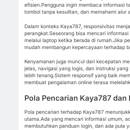
efisien.Pengguna ingin membaca informasi t
tombol tanpa kesulitan, dan memahami alur 
Dalam konteks Kaya787, responsivitas menja
perangkat.Seseorang bisa mencari informasi 
melalui laptop ketika berada di rumah.Jika 
mudah membangun kepercayaan terhadap b
Kenyamanan juga muncul dari kecepatan mem
jelas, navigasi yang logis, dan instruksi y
lebih tenang.Sistem responsif yang baik me
membuat pengalaman online terasa melelah
Pola Pencarian Kaya787 dan
Pola pencarian terhadap Kaya787 menunjuk
utama.Ada yang mencari informasi umum, a
membutuhkan panduan login, dan ada pula 