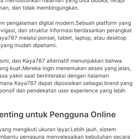
nya membutuhkan halaman yang bisa dibuka, tetapi
aman, dan tidak membingungkan.
lam pengalaman digital modern.Sebuah platform yang
igasi, dan struktur informasi berdasarkan perangkat
87 melalui ponsel, tablet, laptop, atau desktop
 yang mudah dipahami.
esmi, dan Kaya787 alternatif menunjukkan bahwa
ang kuat.Mereka ingin menemukan akses yang jelas,
sa yakin saat berinteraksi dengan halaman
gaimana Kaya787 dapat diposisikan sebagai brand yang
onsif dan pendekatan user experience yang lebih
enting untuk Pengguna Online
yang mengikuti ukuran layar.Lebih jauh, sistem
membantu pengguna menyelesaikan kebutuhan secara