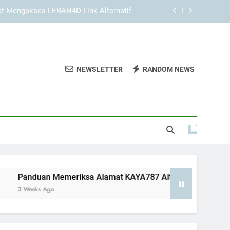
at Mengakses LEBAH4D Link Alternatif
belum Membuka Halaman secara Teliti
 Akses saat Halaman Utama Terkendala
NEWSLETTER
RANDOM NEWS
at Membuka EDWINSLOT Link Alternatif
at Mengakses LEBAH4D Link Alternatif
belum Membuka Halaman secara Teliti
 Akses saat Halaman Utama Terkendala
 Memeriksa Alamat KAYA787 Alternatif sebelum Membuka Hal
go