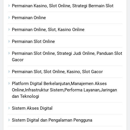
Permainan Kasino, Slot Online, Strategi Bermain Slot
Permainan Online
Permainan Online, Slot, Kasino Online
Permainan Slot Online
Permainan Slot Online, Strategi Judi Online, Panduan Slot
Gacor
Permainan Slot, Slot Online, Kasino, Slot Gacor
Platform Digital Berkelanjutan,Manajemen Akses
Online,Infrastruktur Sistem,Performa Layanan,Jaringan
dan Teknologi
Sistem Akses Digital
Sistem Digital dan Pengalaman Pengguna