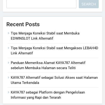
SEARCH
Recent Posts
Tips Menjaga Koneksi Stabil saat Membuka
EDWINSLOT Link Alternatif
Tips Menjaga Koneksi Stabil saat Mengakses LEBAH4D
Link Alternatif
Panduan Memeriksa Alamat KAYA787 Alternatif
sebelum Membuka Halaman secara Teliti
KAYA787 Alternatif sebagai Solusi Akses saat Halaman
Utama Terkendala
KAYA787 sebagai Platform dengan Pengelolaan
Informasi yang Rapi dan Terarah