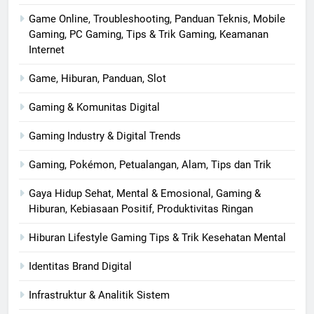
Game Online, Troubleshooting, Panduan Teknis, Mobile
Gaming, PC Gaming, Tips & Trik Gaming, Keamanan
Internet
Game, Hiburan, Panduan, Slot
Gaming & Komunitas Digital
Gaming Industry & Digital Trends
Gaming, Pokémon, Petualangan, Alam, Tips dan Trik
Gaya Hidup Sehat, Mental & Emosional, Gaming &
Hiburan, Kebiasaan Positif, Produktivitas Ringan
Hiburan Lifestyle Gaming Tips & Trik Kesehatan Mental
Identitas Brand Digital
Infrastruktur & Analitik Sistem