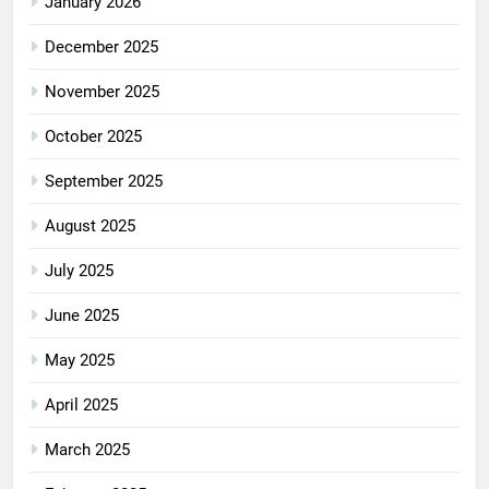
January 2026
December 2025
November 2025
October 2025
September 2025
August 2025
July 2025
June 2025
May 2025
April 2025
March 2025