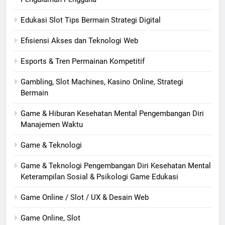
Edukasi Slot Tips Bermain Strategi Digital
Efisiensi Akses dan Teknologi Web
Esports & Tren Permainan Kompetitif
Gambling, Slot Machines, Kasino Online, Strategi
Bermain
Game & Hiburan Kesehatan Mental Pengembangan Diri
Manajemen Waktu
Game & Teknologi
Game & Teknologi Pengembangan Diri Kesehatan Mental
Keterampilan Sosial & Psikologi Game Edukasi
Game Online / Slot / UX & Desain Web
Game Online, Slot