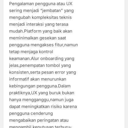
Pengalaman pengguna atau UX
sering menjadi “jembatan” yang
mengubah kompleksitas teknis
menjadi interaksi yang terasa
mudah.Platform yang baik akan
meminimalkan gesekan saat
pengguna mengakses fitur,namun
tetap menjaga kontrol
keamanan.Alur onboarding yang
jelas,penempatan tombol yang
konsisten,serta pesan error yang
informatif akan menurunkan
kebingungan pengguna.Dalam
praktiknya,UX yang buruk bukan
hanya mengganggu,namun juga
dapat meningkatkan risiko karena
pengguna cenderung
mengabaikan peringatan atau
mengambil keputusan terburu-