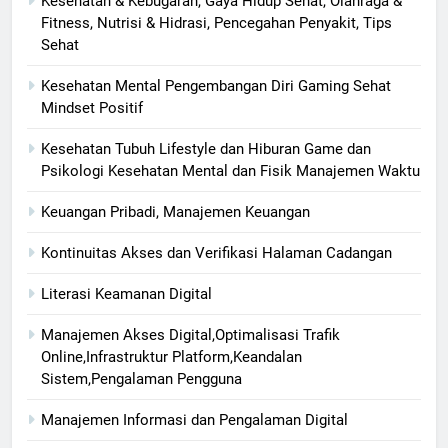
Kesehatan & Kebugaran, Gaya Hidup Sehat, Olahraga &
Fitness, Nutrisi & Hidrasi, Pencegahan Penyakit, Tips
Sehat
Kesehatan Mental Pengembangan Diri Gaming Sehat
Mindset Positif
Kesehatan Tubuh Lifestyle dan Hiburan Game dan
Psikologi Kesehatan Mental dan Fisik Manajemen Waktu
Keuangan Pribadi, Manajemen Keuangan
Kontinuitas Akses dan Verifikasi Halaman Cadangan
Literasi Keamanan Digital
Manajemen Akses Digital,Optimalisasi Trafik
Online,Infrastruktur Platform,Keandalan
Sistem,Pengalaman Pengguna
Manajemen Informasi dan Pengalaman Digital