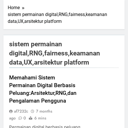
Home
sistem permainan digital,RNG,fairness,keamanan
data,UX,arsitektur platform
sistem permainan
digital,RNG,fairness,keamanan
data,UX,arsitektur platform
Memahami Sistem
Permainan Digital Berbasis
Peluang:Arsitektur,RNG,dan
Pengalaman Pengguna
af7232c
7 months
ago
0
6 mins
Permainan digital berbasis peluang