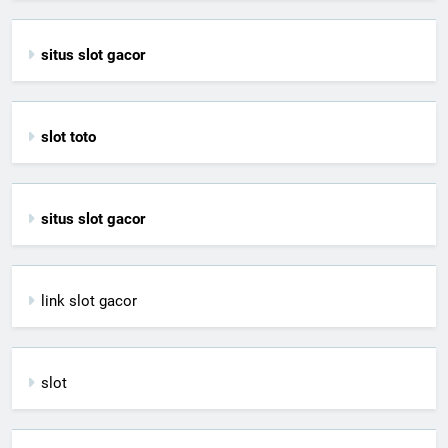
situs slot gacor
slot toto
situs slot gacor
link slot gacor
slot