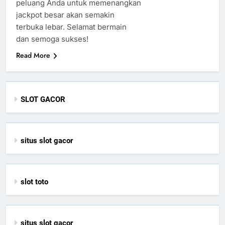
peluang Anda untuk memenangkan
jackpot besar akan semakin
terbuka lebar. Selamat bermain
dan semoga sukses!
Read More
SLOT GACOR
situs slot gacor
slot toto
situs slot gacor