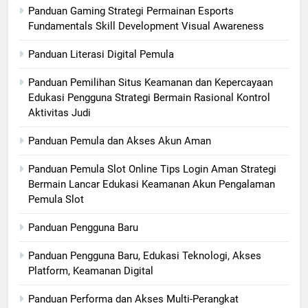
Panduan Gaming Strategi Permainan Esports
Fundamentals Skill Development Visual Awareness
Panduan Literasi Digital Pemula
Panduan Pemilihan Situs Keamanan dan Kepercayaan
Edukasi Pengguna Strategi Bermain Rasional Kontrol
Aktivitas Judi
Panduan Pemula dan Akses Akun Aman
Panduan Pemula Slot Online Tips Login Aman Strategi
Bermain Lancar Edukasi Keamanan Akun Pengalaman
Pemula Slot
Panduan Pengguna Baru
Panduan Pengguna Baru, Edukasi Teknologi, Akses
Platform, Keamanan Digital
Panduan Performa dan Akses Multi-Perangkat