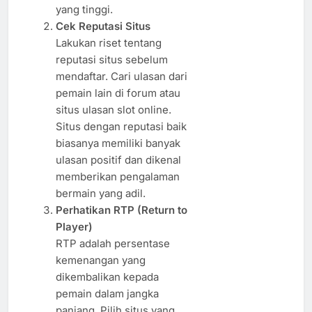
yang tinggi.
Cek Reputasi Situs
Lakukan riset tentang
reputasi situs sebelum
mendaftar. Cari ulasan dari
pemain lain di forum atau
situs ulasan slot online.
Situs dengan reputasi baik
biasanya memiliki banyak
ulasan positif dan dikenal
memberikan pengalaman
bermain yang adil.
Perhatikan RTP (Return to
Player)
RTP adalah persentase
kemenangan yang
dikembalikan kepada
pemain dalam jangka
panjang. Pilih situs yang