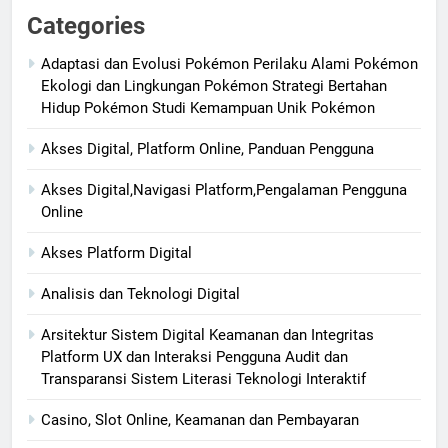
Categories
Adaptasi dan Evolusi Pokémon Perilaku Alami Pokémon
Ekologi dan Lingkungan Pokémon Strategi Bertahan
Hidup Pokémon Studi Kemampuan Unik Pokémon
Akses Digital, Platform Online, Panduan Pengguna
Akses Digital,Navigasi Platform,Pengalaman Pengguna
Online
Akses Platform Digital
Analisis dan Teknologi Digital
Arsitektur Sistem Digital Keamanan dan Integritas
Platform UX dan Interaksi Pengguna Audit dan
Transparansi Sistem Literasi Teknologi Interaktif
Casino, Slot Online, Keamanan dan Pembayaran