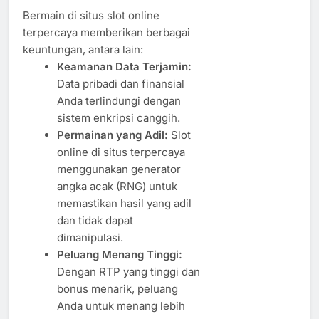
Bermain di situs slot online
terpercaya memberikan berbagai
keuntungan, antara lain:
Keamanan Data Terjamin:
Data pribadi dan finansial
Anda terlindungi dengan
sistem enkripsi canggih.
Permainan yang Adil:
Slot
online di situs terpercaya
menggunakan generator
angka acak (RNG) untuk
memastikan hasil yang adil
dan tidak dapat
dimanipulasi.
Peluang Menang Tinggi:
Dengan RTP yang tinggi dan
bonus menarik, peluang
Anda untuk menang lebih