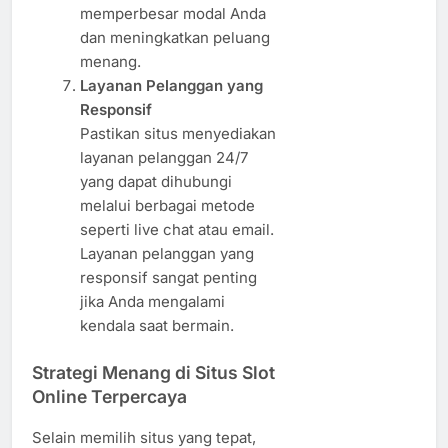
memperbesar modal Anda
dan meningkatkan peluang
menang.
Layanan Pelanggan yang
Responsif
Pastikan situs menyediakan
layanan pelanggan 24/7
yang dapat dihubungi
melalui berbagai metode
seperti live chat atau email.
Layanan pelanggan yang
responsif sangat penting
jika Anda mengalami
kendala saat bermain.
Strategi Menang di Situs Slot
Online Terpercaya
Selain memilih situs yang tepat,