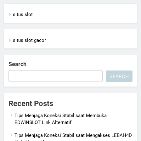
situs slot
situs slot gacor
Search
SEARCH
Recent Posts
Tips Menjaga Koneksi Stabil saat Membuka
EDWINSLOT Link Alternatif
Tips Menjaga Koneksi Stabil saat Mengakses LEBAH4D