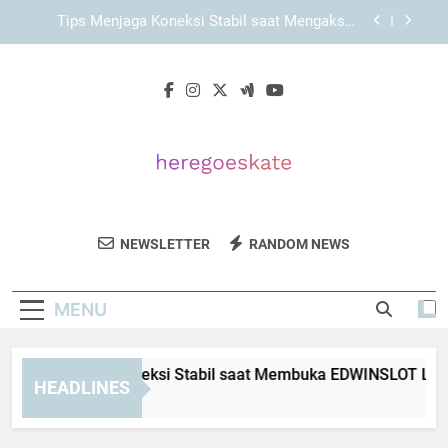
Skip
Panduan Memeriksa Alamat KAYA787 Alternatif
to
sebelum Membuka Halaman secara Teliti
content
KAYA787 Alternatif sebagai Solusi Akses saat
Halaman Utama Terkendala
Tips Menjaga Koneksi Stabil saat Membuka
EDWINSLOT Link Alternatif
Tips Menjaga Koneksi Stabil saat Mengakses
LEBAH4D Link Alternatif
Panduan Memeriksa Alamat KAYA787 Alternatif
sebelum Membuka Halaman secara Teliti
Here Go Skate
Dapatkan Produk Skateboard Dan Aksesori
KAYA787 Alternatif sebagai Solusi Akses saat
NEWSLETTER
RANDOM NEWS
Halaman Utama Terkendala
Keren Di Here Go Skate.
MENU
ps Menjaga Koneksi Stabil saat Membuka EDWINSLOT Link Alte
HEADLINES
Weeks Ago