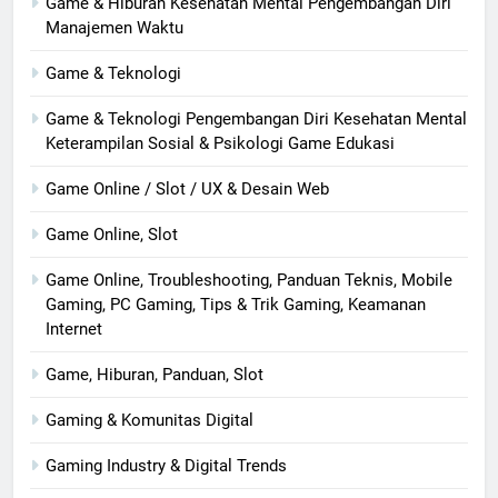
Game & Hiburan Kesehatan Mental Pengembangan Diri
Manajemen Waktu
Game & Teknologi
Game & Teknologi Pengembangan Diri Kesehatan Mental
Keterampilan Sosial & Psikologi Game Edukasi
Game Online / Slot / UX & Desain Web
Game Online, Slot
Game Online, Troubleshooting, Panduan Teknis, Mobile
Gaming, PC Gaming, Tips & Trik Gaming, Keamanan
Internet
Game, Hiburan, Panduan, Slot
Gaming & Komunitas Digital
Gaming Industry & Digital Trends