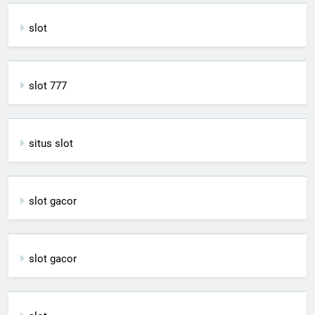
slot
slot 777
situs slot
slot gacor
slot gacor