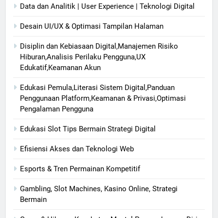
Data dan Analitik | User Experience | Teknologi Digital
Desain UI/UX & Optimasi Tampilan Halaman
Disiplin dan Kebiasaan Digital,Manajemen Risiko
Hiburan,Analisis Perilaku Pengguna,UX
Edukatif,Keamanan Akun
Edukasi Pemula,Literasi Sistem Digital,Panduan
Penggunaan Platform,Keamanan & Privasi,Optimasi
Pengalaman Pengguna
Edukasi Slot Tips Bermain Strategi Digital
Efisiensi Akses dan Teknologi Web
Esports & Tren Permainan Kompetitif
Gambling, Slot Machines, Kasino Online, Strategi
Bermain