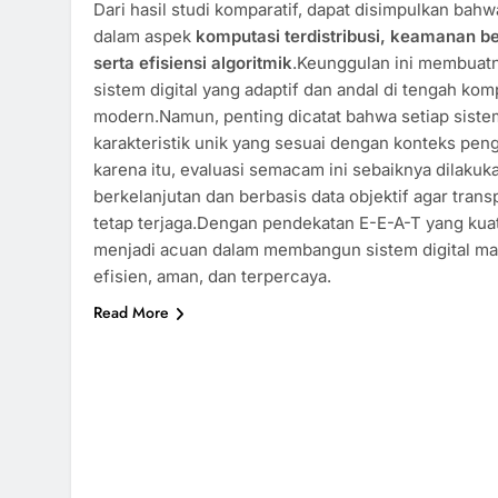
Dari hasil studi komparatif, dapat disimpulkan ba
dalam aspek
komputasi terdistribusi, keamanan be
serta efisiensi algoritmik
.Keunggulan ini membuat
sistem digital yang adaptif dan andal di tengah kom
modern.Namun, penting dicatat bahwa setiap siste
karakteristik unik yang sesuai dengan konteks pe
karena itu, evaluasi semacam ini sebaiknya dilakuk
berkelanjutan dan berbasis data objektif agar trans
tetap terjaga.Dengan pendekatan E-E-A-T yang kua
menjadi acuan dalam membangun sistem digital m
efisien, aman, dan terpercaya.
Read More