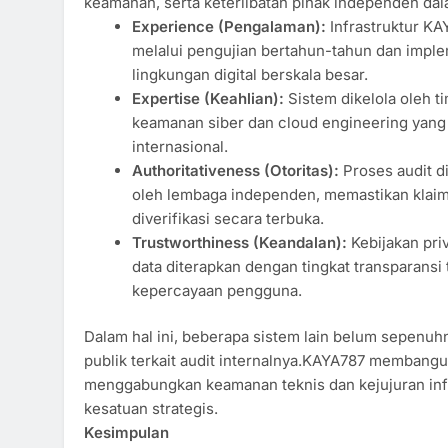
keamanan, serta keterlibatan pihak independen dal
Experience (Pengalaman):
Infrastruktur K
melalui pengujian bertahun-tahun dan imple
lingkungan digital berskala besar.
Expertise (Keahlian):
Sistem dikelola oleh ti
keamanan siber dan cloud engineering yang t
internasional.
Authoritativeness (Otoritas):
Proses audit di
oleh lembaga independen, memastikan klaim
diverifikasi secara terbuka.
Trustworthiness (Keandalan):
Kebijakan pri
data diterapkan dengan tingkat transparansi
kepercayaan pengguna.
Dalam hal ini, beberapa sistem lain belum sepenuh
publik terkait audit internalnya.KAYA787 membang
menggabungkan keamanan teknis dan kejujuran inf
kesatuan strategis.
Kesimpulan