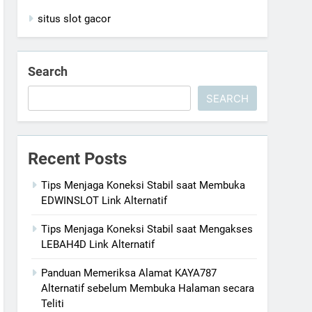
situs slot gacor
Search
SEARCH
Recent Posts
Tips Menjaga Koneksi Stabil saat Membuka
EDWINSLOT Link Alternatif
Tips Menjaga Koneksi Stabil saat Mengakses
LEBAH4D Link Alternatif
Panduan Memeriksa Alamat KAYA787
Alternatif sebelum Membuka Halaman secara
Teliti