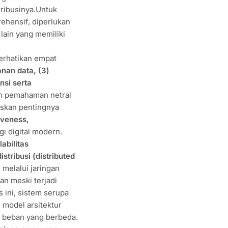
tribusinya.Untuk
hensif, diperlukan
lain yang memiliki
erhatikan empat
anan data, (3)
nsi serta
an pemahaman netral
askan pentingnya
iveness,
gi digital modern.
abilitas
stribusi (distributed
melalui jaringan
an meski terjadi
ini, sistem serupa
model arsitektur
n beban yang berbeda.