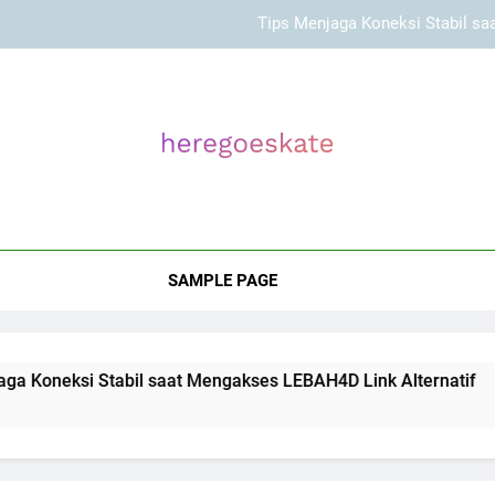
Tips Menjaga Koneksi Stabil sa
Panduan Memeriksa Alamat KAYA787 Alternatif se
KAYA787 Alternatif sebagai Solusi
Tips Menjaga Koneksi Stabil sa
e Go Skate
Tips Menjaga Koneksi Stabil sa
Produk Skateboard Dan Aksesori Keren Di Here Go Skate.
Panduan Memeriksa Alamat KAYA787 Alternatif se
SAMPLE PAGE
KAYA787 Alternatif sebagai Solusi
tabil saat Mengakses LEBAH4D Link Alternatif
Panduan
3 Weeks A