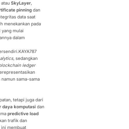
atau
SkyLayer
,
tificate pinning
dan
egritas data saat
ebih menekankan pada
l yang mulai
sannya dalam
tersendiri.KAYA787
alytics
, sedangkan
blockchain ledger
merepresentasikan
da namun sama-sama
patan, tetapi juga dari
 daya komputasi
dan
itma
predictive load
kan trafik dan
l ini membuat