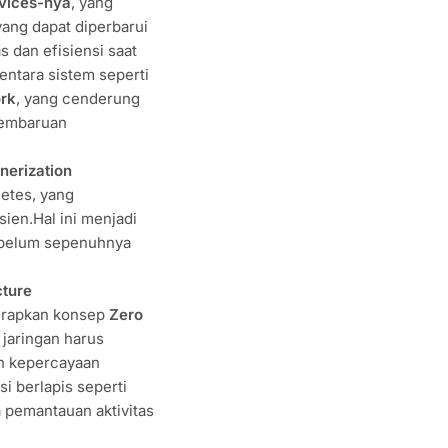
vices-nya
, yang
ang dapat diperbarui
s dan efisiensi saat
ntara sistem seperti
rk
, yang cenderung
pembaruan
nerization
etes, yang
ien.Hal ini menjadi
g belum sepenuhnya
cture
erapkan konsep
Zero
s jaringan harus
an kepercayaan
i berlapis seperti
a pemantauan aktivitas