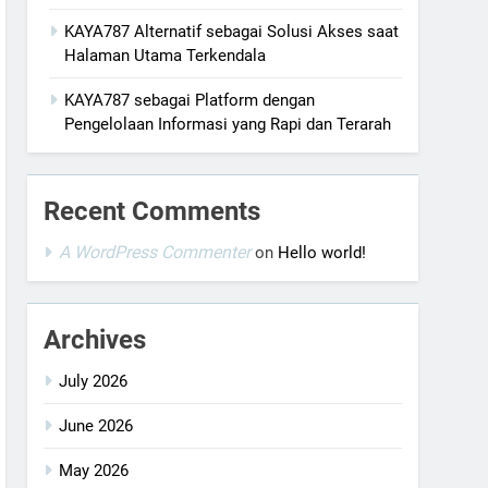
KAYA787 Alternatif sebagai Solusi Akses saat
Halaman Utama Terkendala
KAYA787 sebagai Platform dengan
Pengelolaan Informasi yang Rapi dan Terarah
Recent Comments
A WordPress Commenter
on
Hello world!
Archives
July 2026
June 2026
May 2026