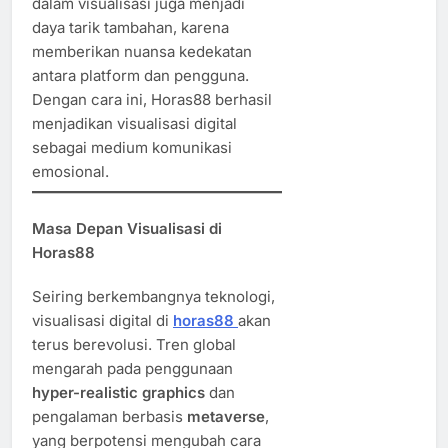
dalam visualisasi juga menjadi
daya tarik tambahan, karena
memberikan nuansa kedekatan
antara platform dan pengguna.
Dengan cara ini, Horas88 berhasil
menjadikan visualisasi digital
sebagai medium komunikasi
emosional.
Masa Depan Visualisasi di
Horas88
Seiring berkembangnya teknologi,
visualisasi digital di
horas88
akan
terus berevolusi. Tren global
mengarah pada penggunaan
hyper-realistic graphics
dan
pengalaman berbasis
metaverse
,
yang berpotensi mengubah cara