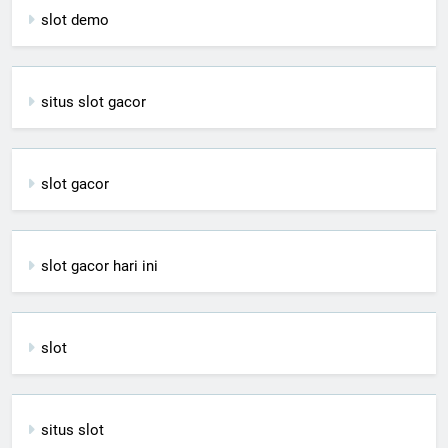
slot demo
situs slot gacor
slot gacor
slot gacor hari ini
slot
situs slot