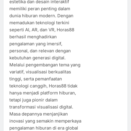
estetika dan desain interaktif
memiliki peran penting dalam
dunia hiburan modern. Dengan
memadukan teknologi terkini
seperti AI, AR, dan VR, Horas88
berhasil menghadirkan
pengalaman yang imersif,
personal, dan relevan dengan
kebutuhan generasi digital.
Melalui pengembangan tema yang
variatif, visualisasi berkualitas
tinggi, serta pemanfaatan
teknologi canggih, Horas88 tidak
hanya menjadi platform hiburan,
tetapi juga pionir dalam
transformasi visualisasi digital.
Masa depannya menjanjikan
inovasi yang semakin memperkaya
pengalaman hiburan di era global