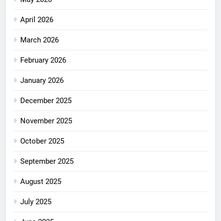
April 2026
March 2026
February 2026
January 2026
December 2025
November 2025
October 2025
September 2025
August 2025
July 2025