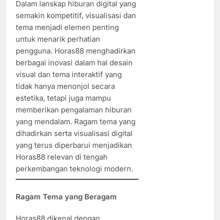
Dalam lanskap hiburan digital yang
semakin kompetitif, visualisasi dan
tema menjadi elemen penting
untuk menarik perhatian
pengguna. Horas88 menghadirkan
berbagai inovasi dalam hal desain
visual dan tema interaktif yang
tidak hanya menonjol secara
estetika, tetapi juga mampu
memberikan pengalaman hiburan
yang mendalam. Ragam tema yang
dihadirkan serta visualisasi digital
yang terus diperbarui menjadikan
Horas88 relevan di tengah
perkembangan teknologi modern.
Ragam Tema yang Beragam
Horas88 dikenal dengan