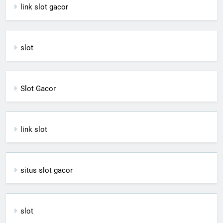
link slot gacor
slot
Slot Gacor
link slot
situs slot gacor
slot