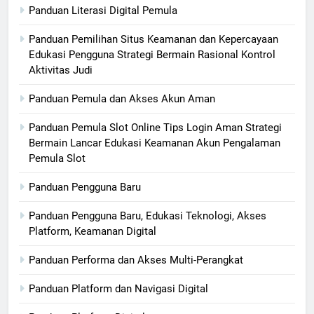
Panduan Literasi Digital Pemula
Panduan Pemilihan Situs Keamanan dan Kepercayaan
Edukasi Pengguna Strategi Bermain Rasional Kontrol
Aktivitas Judi
Panduan Pemula dan Akses Akun Aman
Panduan Pemula Slot Online Tips Login Aman Strategi
Bermain Lancar Edukasi Keamanan Akun Pengalaman
Pemula Slot
Panduan Pengguna Baru
Panduan Pengguna Baru, Edukasi Teknologi, Akses
Platform, Keamanan Digital
Panduan Performa dan Akses Multi-Perangkat
Panduan Platform dan Navigasi Digital