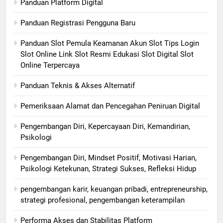
Panduan Platform Digital
Panduan Registrasi Pengguna Baru
Panduan Slot Pemula Keamanan Akun Slot Tips Login
Slot Online Link Slot Resmi Edukasi Slot Digital Slot
Online Terpercaya
Panduan Teknis & Akses Alternatif
Pemeriksaan Alamat dan Pencegahan Peniruan Digital
Pengembangan Diri, Kepercayaan Diri, Kemandirian,
Psikologi
Pengembangan Diri, Mindset Positif, Motivasi Harian,
Psikologi Ketekunan, Strategi Sukses, Refleksi Hidup
pengembangan karir, keuangan pribadi, entrepreneurship,
strategi profesional, pengembangan keterampilan
Performa Akses dan Stabilitas Platform