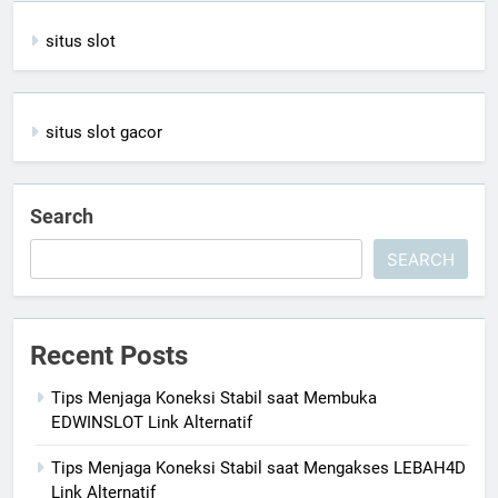
situs slot
situs slot gacor
Search
SEARCH
Recent Posts
Tips Menjaga Koneksi Stabil saat Membuka
EDWINSLOT Link Alternatif
Tips Menjaga Koneksi Stabil saat Mengakses LEBAH4D
Link Alternatif