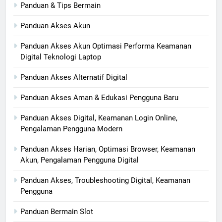
Panduan & Tips Bermain
Panduan Akses Akun
Panduan Akses Akun Optimasi Performa Keamanan
Digital Teknologi Laptop
Panduan Akses Alternatif Digital
Panduan Akses Aman & Edukasi Pengguna Baru
Panduan Akses Digital, Keamanan Login Online,
Pengalaman Pengguna Modern
Panduan Akses Harian, Optimasi Browser, Keamanan
Akun, Pengalaman Pengguna Digital
Panduan Akses, Troubleshooting Digital, Keamanan
Pengguna
Panduan Bermain Slot