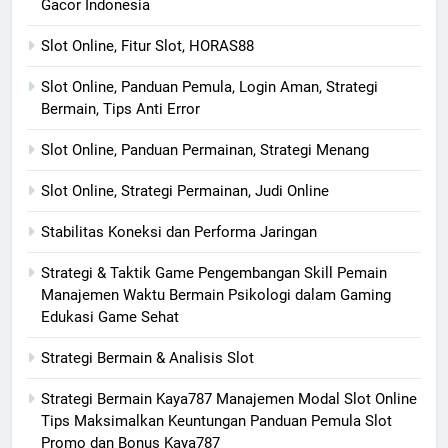
Gacor Indonesia
Slot Online, Fitur Slot, HORAS88
Slot Online, Panduan Pemula, Login Aman, Strategi
Bermain, Tips Anti Error
Slot Online, Panduan Permainan, Strategi Menang
Slot Online, Strategi Permainan, Judi Online
Stabilitas Koneksi dan Performa Jaringan
Strategi & Taktik Game Pengembangan Skill Pemain
Manajemen Waktu Bermain Psikologi dalam Gaming
Edukasi Game Sehat
Strategi Bermain & Analisis Slot
Strategi Bermain Kaya787 Manajemen Modal Slot Online
Tips Maksimalkan Keuntungan Panduan Pemula Slot
Promo dan Bonus Kaya787