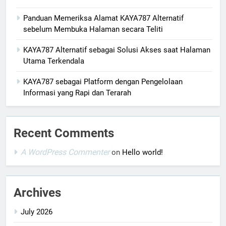
Panduan Memeriksa Alamat KAYA787 Alternatif
sebelum Membuka Halaman secara Teliti
KAYA787 Alternatif sebagai Solusi Akses saat Halaman
Utama Terkendala
KAYA787 sebagai Platform dengan Pengelolaan
Informasi yang Rapi dan Terarah
Recent Comments
A WordPress Commenter
on
Hello world!
Archives
July 2026