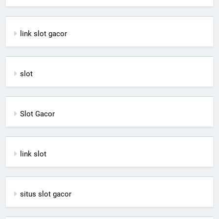
link slot gacor
slot
Slot Gacor
link slot
situs slot gacor