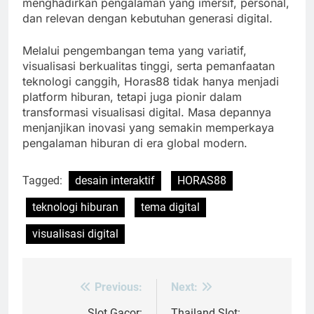
menghadirkan pengalaman yang imersif, personal,
dan relevan dengan kebutuhan generasi digital.
Melalui pengembangan tema yang variatif,
visualisasi berkualitas tinggi, serta pemanfaatan
teknologi canggih, Horas88 tidak hanya menjadi
platform hiburan, tetapi juga pionir dalam
transformasi visualisasi digital. Masa depannya
menjanjikan inovasi yang semakin memperkaya
pengalaman hiburan di era global modern.
Tagged:
desain interaktif
HORAS88
teknologi hiburan
tema digital
visualisasi digital
Previous:
Next:
Post
Slot Gacor:
Thailand Slot: