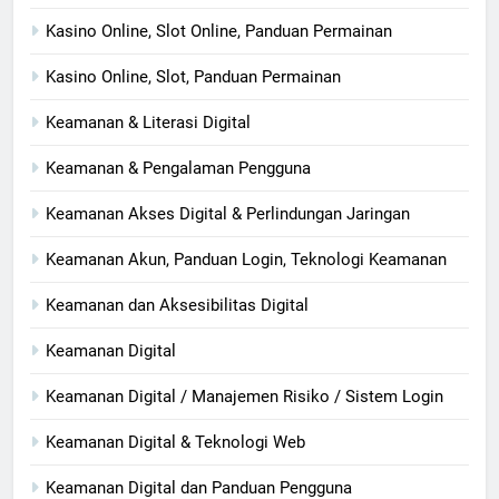
Kasino Online, Slot Online, Panduan Permainan
Kasino Online, Slot, Panduan Permainan
Keamanan & Literasi Digital
Keamanan & Pengalaman Pengguna
Keamanan Akses Digital & Perlindungan Jaringan
Keamanan Akun, Panduan Login, Teknologi Keamanan
Keamanan dan Aksesibilitas Digital
Keamanan Digital
Keamanan Digital / Manajemen Risiko / Sistem Login
Keamanan Digital & Teknologi Web
Keamanan Digital dan Panduan Pengguna