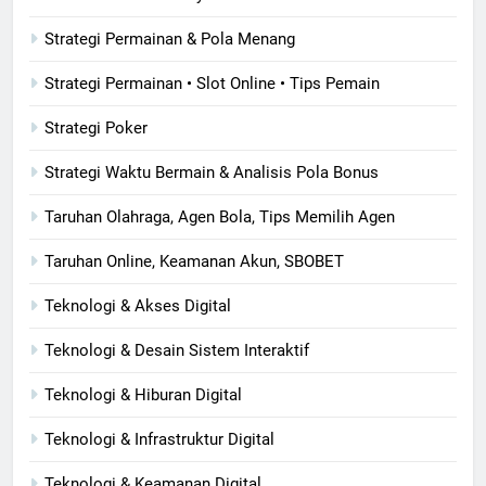
Strategi Permainan & Pola Menang
Strategi Permainan • Slot Online • Tips Pemain
Strategi Poker
Strategi Waktu Bermain & Analisis Pola Bonus
Taruhan Olahraga, Agen Bola, Tips Memilih Agen
Taruhan Online, Keamanan Akun, SBOBET
Teknologi & Akses Digital
Teknologi & Desain Sistem Interaktif
Teknologi & Hiburan Digital
Teknologi & Infrastruktur Digital
Teknologi & Keamanan Digital