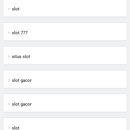
slot
slot 777
situs slot
slot gacor
slot gacor
slot