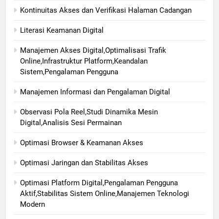
Kontinuitas Akses dan Verifikasi Halaman Cadangan
Literasi Keamanan Digital
Manajemen Akses Digital,Optimalisasi Trafik
Online,Infrastruktur Platform,Keandalan
Sistem,Pengalaman Pengguna
Manajemen Informasi dan Pengalaman Digital
Observasi Pola Reel,Studi Dinamika Mesin
Digital,Analisis Sesi Permainan
Optimasi Browser & Keamanan Akses
Optimasi Jaringan dan Stabilitas Akses
Optimasi Platform Digital,Pengalaman Pengguna
Aktif,Stabilitas Sistem Online,Manajemen Teknologi
Modern