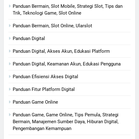
Panduan Bermain, Slot Mobile, Strategi Slot, Tips dan
Trik, Teknologi Game, Slot Online
Panduan Bermain, Slot Online, Ularslot
Panduan Digital
Panduan Digital, Akses Akun, Edukasi Platform
Panduan Digital, Keamanan Akun, Edukasi Pengguna
Panduan Efisiensi Akses Digital
Panduan Fitur Platform Digital
Panduan Game Online
Panduan Game, Game Online, Tips Pemula, Strategi
Bermain, Manajemen Sumber Daya, Hiburan Digital,
Pengembangan Kemampuan