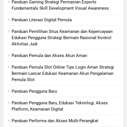
Panduan Gaming Strategi Permainan Esports
Fundamentals Skill Development Visual Awareness
Panduan Literasi Digital Pemula
Panduan Pemilihan Situs Keamanan dan Kepercayaan
Edukasi Pengguna Strategi Bermain Rasional Kontrol
Aktivitas Judi
Panduan Pemula dan Akses Akun Aman
Panduan Pemula Slot Online Tips Login Aman Strategi
Bermain Lancar Edukasi Keamanan Akun Pengalaman
Pemula Slot
Panduan Pengguna Baru
Panduan Pengguna Baru, Edukasi Teknologi, Akses
Platform, Keamanan Digital
Panduan Performa dan Akses Multi-Perangkat