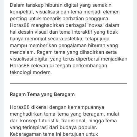
Dalam lanskap hiburan digital yang semakin
kompetitif, visualisasi dan tema menjadi elemen
penting untuk menarik perhatian pengguna.
Horas88 menghadirkan berbagai inovasi dalam
hal desain visual dan tema interaktif yang tidak
hanya menonjol secara estetika, tetapi juga
mampu memberikan pengalaman hiburan yang
mendalam. Ragam tema yang dihadirkan serta
visualisasi digital yang terus diperbarui menjadikan
Horas88 relevan di tengah perkembangan
teknologi modern.
Ragam Tema yang Beragam
Horas88 dikenal dengan kemampuannya
menghadirkan tema-tema yang beragam, mulai
dari konsep futuristik, tradisional, hingga tema
yang terinspirasi dari budaya populer.
Keberagaman tema ini bertujuan untuk