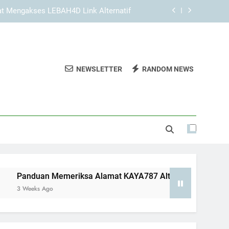
at Mengakses LEBAH4D Link Alternatif
belum Membuka Halaman secara Teliti
 Akses saat Halaman Utama Terkendala
NEWSLETTER
RANDOM NEWS
at Membuka EDWINSLOT Link Alternatif
at Mengakses LEBAH4D Link Alternatif
belum Membuka Halaman secara Teliti
 Akses saat Halaman Utama Terkendala
 Memeriksa Alamat KAYA787 Alternatif sebelum Membuka Ha
Ago