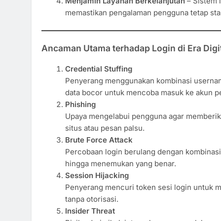
Menjamin Layanan Berkelanjutan
– Sistem 
memastikan pengalaman pengguna tetap stab
Ancaman Utama terhadap Login di Era Digi
Credential Stuffing
Penyerang menggunakan kombinasi usernam
data bocor untuk mencoba masuk ke akun p
Phishing
Upaya mengelabui pengguna agar memberika
situs atau pesan palsu.
Brute Force Attack
Percobaan login berulang dengan kombinas
hingga menemukan yang benar.
Session Hijacking
Penyerang mencuri token sesi login untuk 
tanpa otorisasi.
Insider Threat