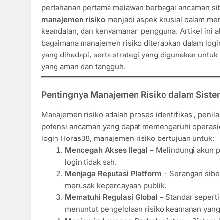
pertahanan pertama melawan berbagai ancaman sibe
manajemen risiko
menjadi aspek krusial dalam me
keandalan, dan kenyamanan pengguna. Artikel ini
bagaimana manajemen risiko diterapkan dalam logi
yang dihadapi, serta strategi yang digunakan untu
yang aman dan tangguh.
Pentingnya Manajemen Risiko dalam Siste
Manajemen risiko adalah proses identifikasi, penil
potensi ancaman yang dapat memengaruhi operasio
login Horas88, manajemen risiko bertujuan untuk:
Mencegah Akses Ilegal
– Melindungi akun p
login tidak sah.
Menjaga Reputasi Platform
– Serangan siber
merusak kepercayaan publik.
Mematuhi Regulasi Global
– Standar sepert
menuntut pengelolaan risiko keamanan yang