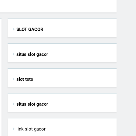
SLOT GACOR
situs slot gacor
slot toto
situs slot gacor
link slot gacor