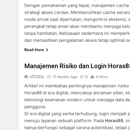
Dengan pemahaman yang tepat, manajemen cache m
strategi akses cerdas. Membersihkan cache secar
mode privat saat diperlukan, mengontrol ekstensi,
perangkat tetap aman akan membantu menjaga kela
tanpa hambatan. Kebiasaan sederhana ini memperku
dan memastikan pengalaman akses tetap optimal s
Read More
Manajemen Risiko dan Login Horas88 
Af7232c
11 Months Ago
0
6 Mins
Artikel ini membahas pentingnya manajemen risiko 
Horas88 di era digital, mencakup ancaman siber, str
teknologi keamanan modern untuk menjaga data d
pengguna.
Di era digital yang serba terhubung, login menjadi
menuju layanan sebuah platform. Pada
Horas88
, s
hanya berfungsi sebagai sarana autentikasi, tetapi 