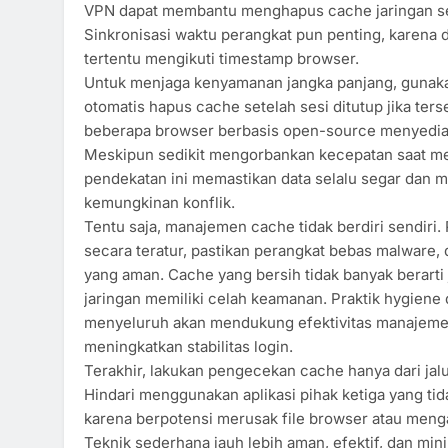
VPN dapat membantu menghapus cache jaringan s
Sinkronisasi waktu perangkat pun penting, karena d
tertentu mengikuti timestamp browser.
Untuk menjaga kenyamanan jangka panjang, gunaka
otomatis hapus cache setelah sesi ditutup jika ters
beberapa browser berbasis open-source menyediak
Meskipun sedikit mengorbankan kecepatan saat me
pendekatan ini memastikan data selalu segar dan 
kemungkinan konflik.
Tentu saja, manajemen cache tidak berdiri sendiri.
secara teratur, pastikan perangkat bebas malware,
yang aman. Cache yang bersih tidak banyak berarti 
jaringan memiliki celah keamanan. Praktik hygiene d
menyeluruh akan mendukung efektivitas manajem
meningkatkan stabilitas login.
Terakhir, lakukan pengecekan cache hanya dari jal
Hindari menggunakan aplikasi pihak ketiga yang tid
karena berpotensi merusak file browser atau menga
Teknik sederhana jauh lebih aman, efektif, dan mini