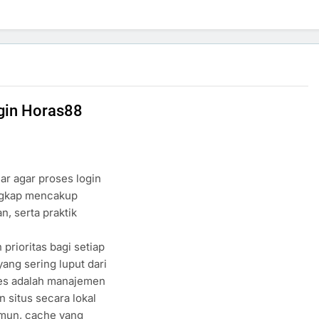
gin Horas88
ar agar proses login
engkap mencakup
, serta praktik
rioritas bagi setiap
yang sering luput dari
ses adalah manajemen
situs secara lokal
mun, cache yang