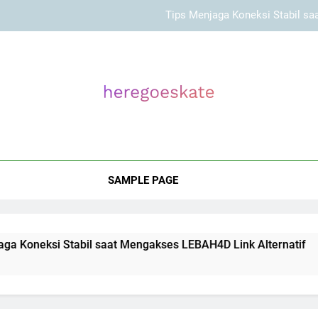
Tips Menjaga Koneksi Stabil sa
Panduan Memeriksa Alamat KAYA787 Alternatif se
KAYA787 Alternatif sebagai Solusi
Tips Menjaga Koneksi Stabil sa
e Go Skate
Tips Menjaga Koneksi Stabil sa
Produk Skateboard Dan Aksesori Keren Di Here Go Skate.
Panduan Memeriksa Alamat KAYA787 Alternatif se
SAMPLE PAGE
KAYA787 Alternatif sebagai Solusi
si Stabil saat Mengakses LEBAH4D Link Alternatif
Pand
3 Wee