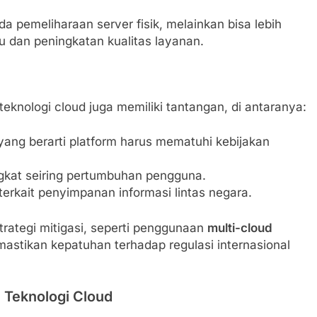
da pemeliharaan server fisik, melainkan bisa lebih
u dan peningkatan kualitas layanan.
knologi cloud juga memiliki tantangan, di antaranya:
ang berarti platform harus mematuhi kebijakan
kat seiring pertumbuhan pengguna.
erkait penyimpanan informasi lintas negara.
rategi mitigasi, seperti penggunaan
multi-cloud
astikan kepatuhan terhadap regulasi internasional
Teknologi Cloud