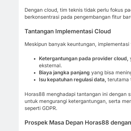
Dengan cloud, tim teknis tidak perlu fokus pa
berkonsentrasi pada pengembangan fitur bar
Tantangan Implementasi Cloud
Meskipun banyak keuntungan, implementasi te
Ketergantungan pada provider cloud,
y
eksternal.
Biaya jangka panjang
yang bisa mening
Isu kepatuhan regulasi data,
terutama t
Horas88 menghadapi tantangan ini dengan st
untuk mengurangi ketergantungan, serta mem
seperti GDPR.
Prospek Masa Depan Horas88 dengan 