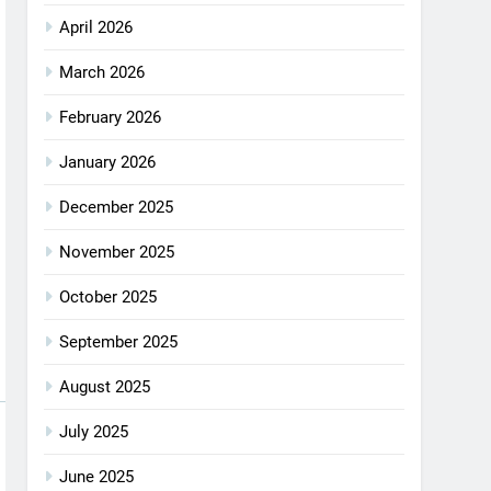
April 2026
March 2026
February 2026
January 2026
December 2025
November 2025
October 2025
September 2025
August 2025
July 2025
June 2025