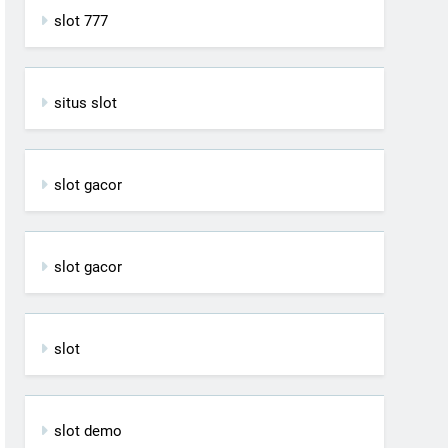
slot 777
situs slot
slot gacor
slot gacor
slot
slot demo