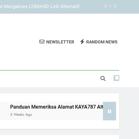
at Mengakses LEBAH4D Link Alternatif
belum Membuka Halaman secara Teliti
 Akses saat Halaman Utama Terkendala
NEWSLETTER
RANDOM NEWS
at Membuka EDWINSLOT Link Alternatif
at Mengakses LEBAH4D Link Alternatif
belum Membuka Halaman secara Teliti
 Akses saat Halaman Utama Terkendala
uan Memeriksa Alamat KAYA787 Alternatif sebelum Membuka 
ks Ago