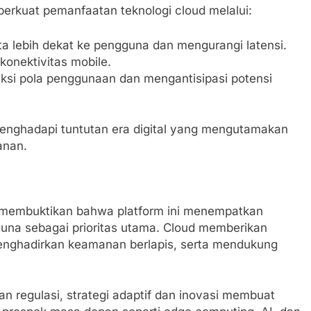
rkuat pemanfaatan teknologi cloud melalui:
 lebih dekat ke pengguna dan mengurangi latensi.
onektivitas mobile.
si pola penggunaan dan mengantisipasi potensi
enghadapi tuntutan era digital yang mengutamakan
anan.
membuktikan bahwa platform ini menempatkan
una sebagai prioritas utama. Cloud memberikan
, menghadirkan keamanan berlapis, serta mendukung
n regulasi, strategi adaptif dan inovasi membuat