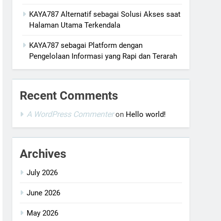
KAYA787 Alternatif sebagai Solusi Akses saat
Halaman Utama Terkendala
KAYA787 sebagai Platform dengan
Pengelolaan Informasi yang Rapi dan Terarah
Recent Comments
A WordPress Commenter
on
Hello world!
Archives
July 2026
June 2026
May 2026