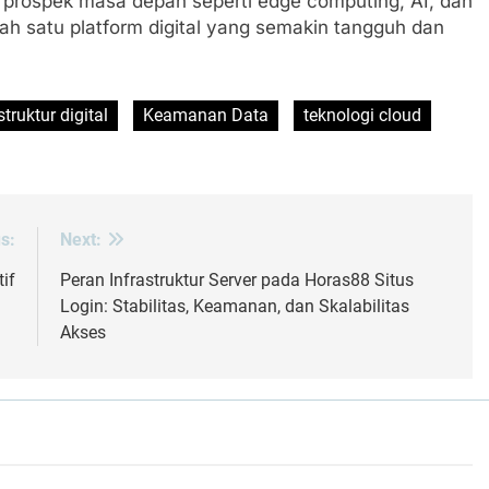
rospek masa depan seperti edge computing, AI, dan
lah satu platform digital yang semakin tangguh dan
struktur digital
Keamanan Data
teknologi cloud
s:
Next:
if
Peran Infrastruktur Server pada Horas88 Situs
Login: Stabilitas, Keamanan, dan Skalabilitas
Akses