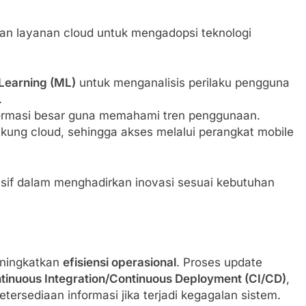
n layanan cloud untuk mengadopsi teknologi
e Learning (ML)
untuk menganalisis perilaku pengguna
.
ormasi besar guna memahami tren penggunaan.
kung cloud, sehingga akses melalui perangkat mobile
nsif dalam menghadirkan inovasi sesuai kebutuhan
eningkatkan
efisiensi operasional
. Proses update
tinuous Integration/Continuous Deployment (CI/CD)
,
ersediaan informasi jika terjadi kegagalan sistem.