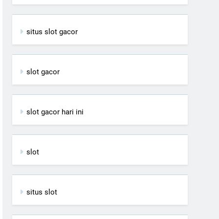
situs slot gacor
slot gacor
slot gacor hari ini
slot
situs slot