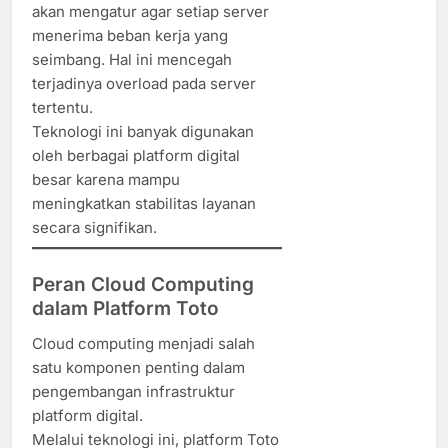
akan mengatur agar setiap server
menerima beban kerja yang
seimbang. Hal ini mencegah
terjadinya overload pada server
tertentu.
Teknologi ini banyak digunakan
oleh berbagai platform digital
besar karena mampu
meningkatkan stabilitas layanan
secara signifikan.
Peran Cloud Computing
dalam Platform Toto
Cloud computing menjadi salah
satu komponen penting dalam
pengembangan infrastruktur
platform digital.
Melalui teknologi ini, platform Toto