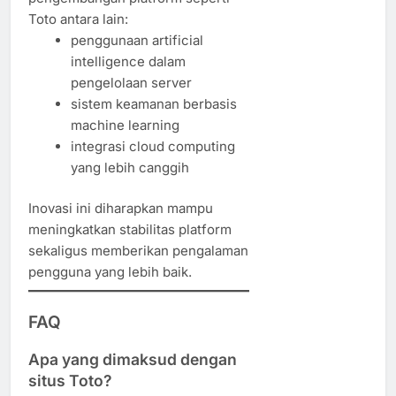
Toto antara lain:
penggunaan artificial
intelligence dalam
pengelolaan server
sistem keamanan berbasis
machine learning
integrasi cloud computing
yang lebih canggih
Inovasi ini diharapkan mampu
meningkatkan stabilitas platform
sekaligus memberikan pengalaman
pengguna yang lebih baik.
FAQ
Apa yang dimaksud dengan
situs Toto?