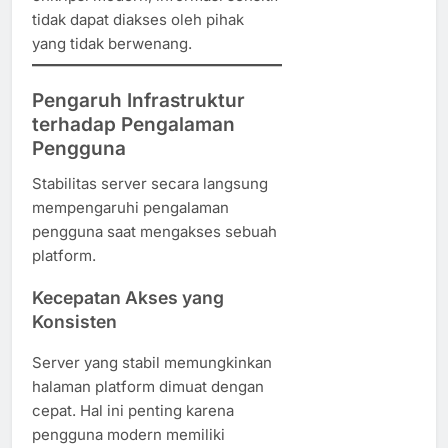
tidak dapat diakses oleh pihak
yang tidak berwenang.
Pengaruh Infrastruktur
terhadap Pengalaman
Pengguna
Stabilitas server secara langsung
mempengaruhi pengalaman
pengguna saat mengakses sebuah
platform.
Kecepatan Akses yang
Konsisten
Server yang stabil memungkinkan
halaman platform dimuat dengan
cepat. Hal ini penting karena
pengguna modern memiliki