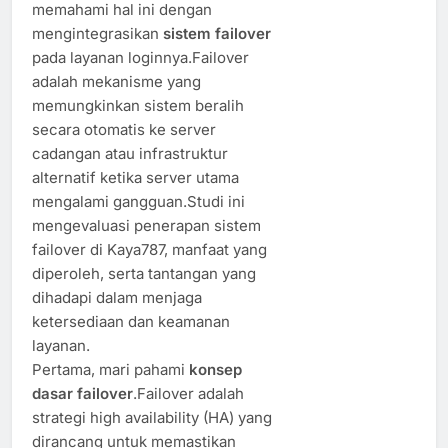
memahami hal ini dengan
mengintegrasikan
sistem failover
pada layanan loginnya.Failover
adalah mekanisme yang
memungkinkan sistem beralih
secara otomatis ke server
cadangan atau infrastruktur
alternatif ketika server utama
mengalami gangguan.Studi ini
mengevaluasi penerapan sistem
failover di Kaya787, manfaat yang
diperoleh, serta tantangan yang
dihadapi dalam menjaga
ketersediaan dan keamanan
layanan.
Pertama, mari pahami
konsep
dasar failover
.Failover adalah
strategi high availability (HA) yang
dirancang untuk memastikan