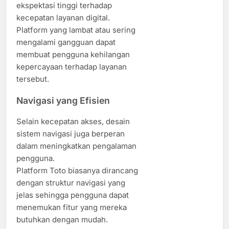
ekspektasi tinggi terhadap
kecepatan layanan digital.
Platform yang lambat atau sering
mengalami gangguan dapat
membuat pengguna kehilangan
kepercayaan terhadap layanan
tersebut.
Navigasi yang Efisien
Selain kecepatan akses, desain
sistem navigasi juga berperan
dalam meningkatkan pengalaman
pengguna.
Platform Toto biasanya dirancang
dengan struktur navigasi yang
jelas sehingga pengguna dapat
menemukan fitur yang mereka
butuhkan dengan mudah.