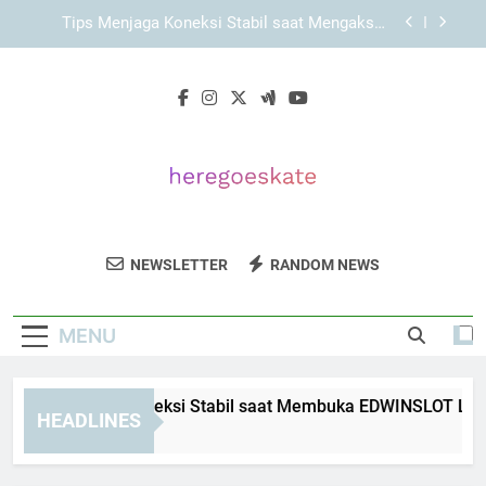
Skip
Panduan Memeriksa Alamat KAYA787 Alternatif
to
sebelum Membuka Halaman secara Teliti
content
KAYA787 Alternatif sebagai Solusi Akses saat
Halaman Utama Terkendala
Tips Menjaga Koneksi Stabil saat Membuka
EDWINSLOT Link Alternatif
Tips Menjaga Koneksi Stabil saat Mengakses
LEBAH4D Link Alternatif
Panduan Memeriksa Alamat KAYA787 Alternatif
sebelum Membuka Halaman secara Teliti
Here Go Skate
Dapatkan Produk Skateboard Dan Aksesori
KAYA787 Alternatif sebagai Solusi Akses saat
NEWSLETTER
RANDOM NEWS
Halaman Utama Terkendala
Keren Di Here Go Skate.
MENU
ps Menjaga Koneksi Stabil saat Membuka EDWINSLOT Link Alte
HEADLINES
Weeks Ago