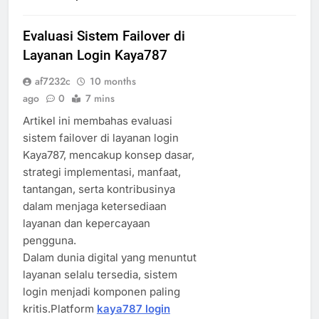
Evaluasi Sistem Failover di
Layanan Login Kaya787
af7232c
10 months
ago
0
7 mins
Artikel ini membahas evaluasi
sistem failover di layanan login
Kaya787, mencakup konsep dasar,
strategi implementasi, manfaat,
tantangan, serta kontribusinya
dalam menjaga ketersediaan
layanan dan kepercayaan
pengguna.
Dalam dunia digital yang menuntut
layanan selalu tersedia, sistem
login menjadi komponen paling
kritis.Platform
kaya787 login