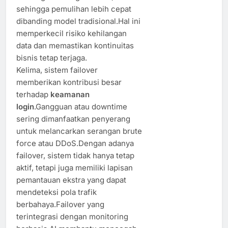
sehingga pemulihan lebih cepat
dibanding model tradisional.Hal ini
memperkecil risiko kehilangan
data dan memastikan kontinuitas
bisnis tetap terjaga.
Kelima, sistem failover
memberikan kontribusi besar
terhadap
keamanan
login
.Gangguan atau downtime
sering dimanfaatkan penyerang
untuk melancarkan serangan brute
force atau DDoS.Dengan adanya
failover, sistem tidak hanya tetap
aktif, tetapi juga memiliki lapisan
pemantauan ekstra yang dapat
mendeteksi pola trafik
berbahaya.Failover yang
terintegrasi dengan monitoring