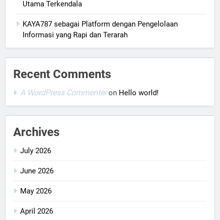
Utama Terkendala
KAYA787 sebagai Platform dengan Pengelolaan
Informasi yang Rapi dan Terarah
Recent Comments
A WordPress Commenter
on
Hello world!
Archives
July 2026
June 2026
May 2026
April 2026