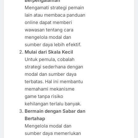
Berpengalaman
Mengamati strategi pemain
lain atau membaca panduan
online dapat memberi
wawasan tentang cara
mengelola modal dan
sumber daya lebih efektif.
Mulai dari Skala Kecil
Untuk pemula, cobalah
strategi sederhana dengan
modal dan sumber daya
terbatas. Hal ini membantu
memahami mekanisme
game tanpa risiko
kehilangan terlalu banyak.
Bermain dengan Sabar dan
Bertahap
Mengelola modal dan
sumber daya memerlukan