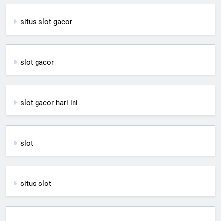
situs slot gacor
slot gacor
slot gacor hari ini
slot
situs slot