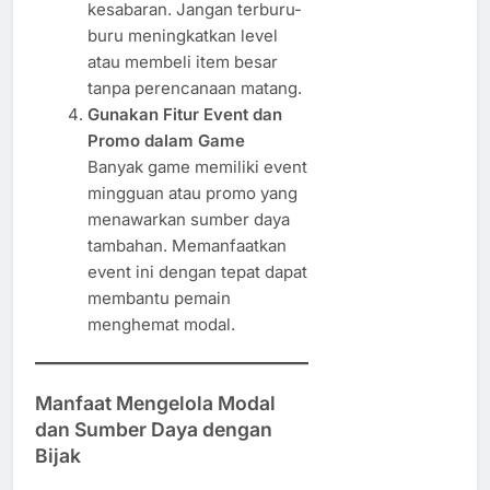
kesabaran. Jangan terburu-
buru meningkatkan level
atau membeli item besar
tanpa perencanaan matang.
Gunakan Fitur Event dan
Promo dalam Game
Banyak game memiliki event
mingguan atau promo yang
menawarkan sumber daya
tambahan. Memanfaatkan
event ini dengan tepat dapat
membantu pemain
menghemat modal.
Manfaat Mengelola Modal
dan Sumber Daya dengan
Bijak