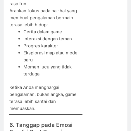
rasa fun.
Arahkan fokus pada hal-hal yang
membuat pengalaman bermain
terasa lebih hidup:
Cerita dalam game
Interaksi dengan teman
Progres karakter
Eksplorasi map atau mode
baru
Momen lucu yang tidak
terduga
Ketika Anda menghargai
pengalaman, bukan angka, game
terasa lebih santai dan
memuaskan.
6. Tanggap pada Emosi