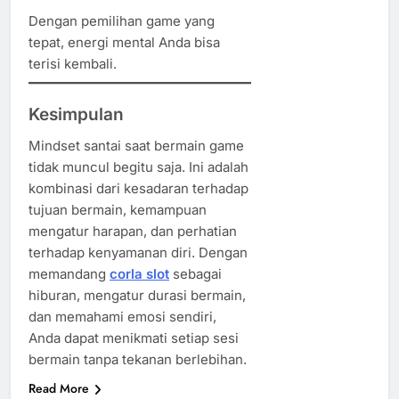
Dengan pemilihan game yang
tepat, energi mental Anda bisa
terisi kembali.
Kesimpulan
Mindset santai saat bermain game
tidak muncul begitu saja. Ini adalah
kombinasi dari kesadaran terhadap
tujuan bermain, kemampuan
mengatur harapan, dan perhatian
terhadap kenyamanan diri. Dengan
memandang
corla slot
sebagai
hiburan, mengatur durasi bermain,
dan memahami emosi sendiri,
Anda dapat menikmati setiap sesi
bermain tanpa tekanan berlebihan.
Read More