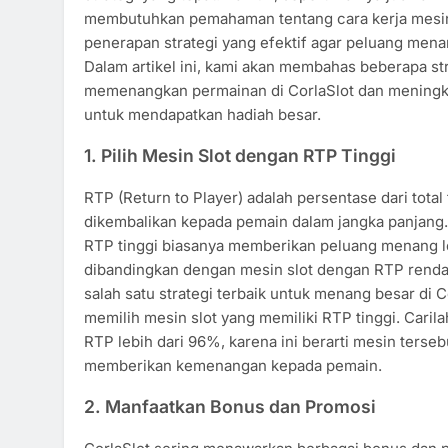
membutuhkan pemahaman tentang cara kerja mesin 
penerapan strategi yang efektif agar peluang mena
Dalam artikel ini, kami akan membahas beberapa str
memenangkan permainan di CorlaSlot dan meningk
untuk mendapatkan hadiah besar.
1. Pilih Mesin Slot dengan RTP Tinggi
RTP (Return to Player) adalah persentase dari total
dikembalikan kepada pemain dalam jangka panjang.
RTP tinggi biasanya memberikan peluang menang l
dibandingkan dengan mesin slot dengan RTP rendah
salah satu strategi terbaik untuk menang besar di C
memilih mesin slot yang memiliki RTP tinggi. Carila
RTP lebih dari 96%, karena ini berarti mesin terseb
memberikan kemenangan kepada pemain.
2. Manfaatkan Bonus dan Promosi