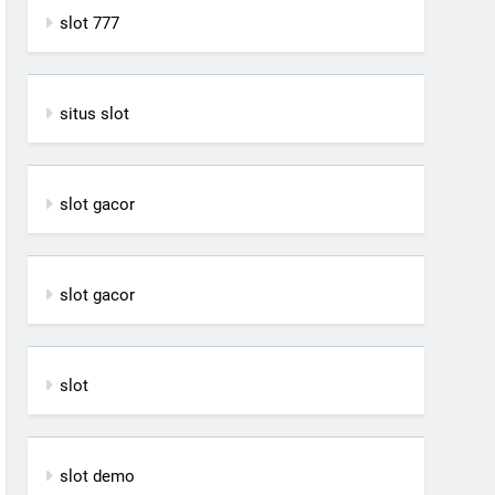
slot 777
situs slot
slot gacor
slot gacor
slot
slot demo