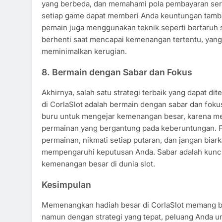
yang berbeda, dan memahami pola pembayaran ser
setiap game dapat memberi Anda keuntungan tamb
pemain juga menggunakan teknik seperti bertaruh 
berhenti saat mencapai kemenangan tertentu, yan
meminimalkan kerugian.
8. Bermain dengan Sabar dan Fokus
Akhirnya, salah satu strategi terbaik yang dapat di
di CorlaSlot adalah bermain dengan sabar dan foku
buru untuk mengejar kemenangan besar, karena mes
permainan yang bergantung pada keberuntungan. 
permainan, nikmati setiap putaran, dan jangan biar
mempengaruhi keputusan Anda. Sabar adalah kunci
kemenangan besar di dunia slot.
Kesimpulan
Memenangkan hadiah besar di CorlaSlot memang b
namun dengan strategi yang tepat, peluang Anda u