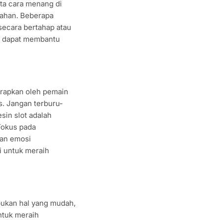
ta cara menang di
ahan. Beberapa
secara bertahap atau
g dapat membantu
terapkan oleh pemain
s. Jangan terburu-
in slot adalah
Fokus pada
kan emosi
 untuk meraih
ukan hal yang mudah,
ntuk meraih