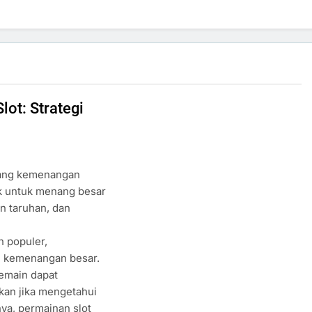
ot: Strategi
uang kemenangan
rik untuk menang besar
n taruhan, dan
n populer,
h kemenangan besar.
pemain dapat
an jika mengetahui
nya, permainan slot