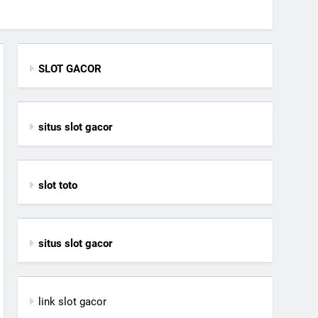
SLOT GACOR
situs slot gacor
slot toto
situs slot gacor
link slot gacor