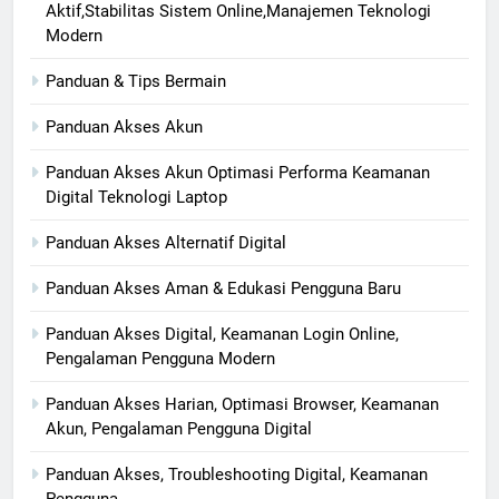
Aktif,Stabilitas Sistem Online,Manajemen Teknologi
Modern
Panduan & Tips Bermain
Panduan Akses Akun
Panduan Akses Akun Optimasi Performa Keamanan
Digital Teknologi Laptop
Panduan Akses Alternatif Digital
Panduan Akses Aman & Edukasi Pengguna Baru
Panduan Akses Digital, Keamanan Login Online,
Pengalaman Pengguna Modern
Panduan Akses Harian, Optimasi Browser, Keamanan
Akun, Pengalaman Pengguna Digital
Panduan Akses, Troubleshooting Digital, Keamanan