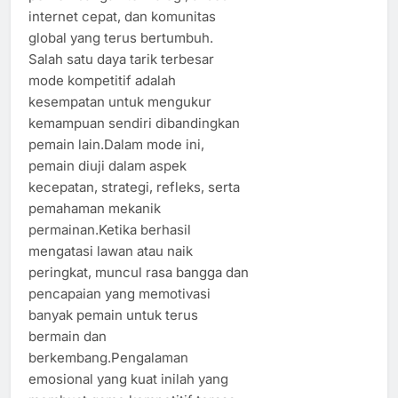
internet cepat, dan komunitas
global yang terus bertumbuh.
Salah satu daya tarik terbesar
mode kompetitif adalah
kesempatan untuk mengukur
kemampuan sendiri dibandingkan
pemain lain.Dalam mode ini,
pemain diuji dalam aspek
kecepatan, strategi, refleks, serta
pemahaman mekanik
permainan.Ketika berhasil
mengatasi lawan atau naik
peringkat, muncul rasa bangga dan
pencapaian yang memotivasi
banyak pemain untuk terus
bermain dan
berkembang.Pengalaman
emosional yang kuat inilah yang