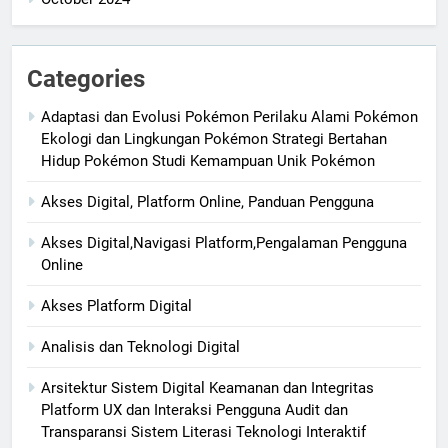
Categories
Adaptasi dan Evolusi Pokémon Perilaku Alami Pokémon
Ekologi dan Lingkungan Pokémon Strategi Bertahan
Hidup Pokémon Studi Kemampuan Unik Pokémon
Akses Digital, Platform Online, Panduan Pengguna
Akses Digital,Navigasi Platform,Pengalaman Pengguna
Online
Akses Platform Digital
Analisis dan Teknologi Digital
Arsitektur Sistem Digital Keamanan dan Integritas
Platform UX dan Interaksi Pengguna Audit dan
Transparansi Sistem Literasi Teknologi Interaktif