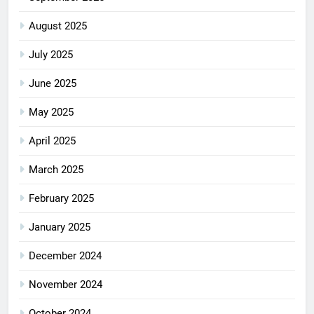
August 2025
July 2025
June 2025
May 2025
April 2025
March 2025
February 2025
January 2025
December 2024
November 2024
October 2024