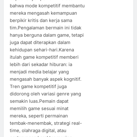
bahwa mode kompetitif membantu
mereka mengasah kemampuan
berpikir kritis dan kerja sama
tim.Pengalaman bermain ini tidak
hanya berguna dalam game, tetapi
juga dapat diterapkan dalam
kehidupan sehari-hari.Karena
itulah game kompetitif memberi
lebih dari sekadar hiburan: ia
menjadi media belajar yang
mengasah banyak aspek kognitif.
Tren game kompetitif juga
didorong oleh variasi genre yang
semakin luas.Pemain dapat
memilih game sesuai minat
mereka, seperti permainan
tembak-menembak, strategi real-
time, olahraga digital, atau