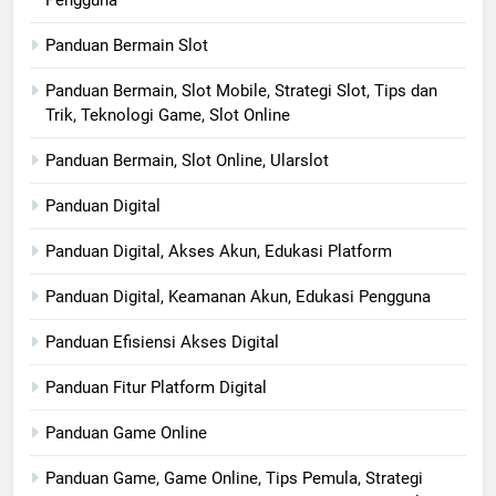
Pengguna
Panduan Bermain Slot
Panduan Bermain, Slot Mobile, Strategi Slot, Tips dan
Trik, Teknologi Game, Slot Online
Panduan Bermain, Slot Online, Ularslot
Panduan Digital
Panduan Digital, Akses Akun, Edukasi Platform
Panduan Digital, Keamanan Akun, Edukasi Pengguna
Panduan Efisiensi Akses Digital
Panduan Fitur Platform Digital
Panduan Game Online
Panduan Game, Game Online, Tips Pemula, Strategi