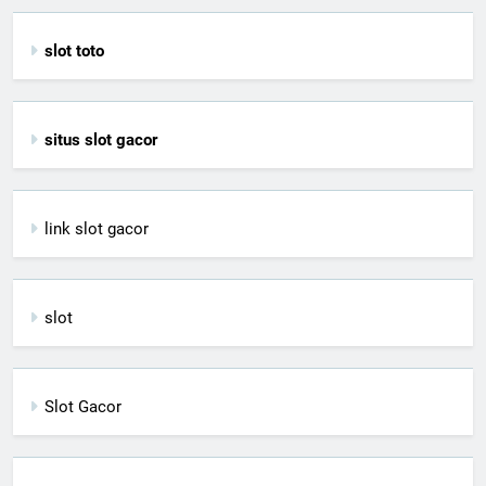
slot toto
situs slot gacor
link slot gacor
slot
Slot Gacor