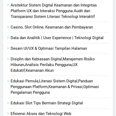
Arsitektur Sistem Digital Keamanan dan Integritas
Platform UX dan Interaksi Pengguna Audit dan
Transparansi Sistem Literasi Teknologi Interaktif
Casino, Slot Online, Keamanan dan Pembayaran
Data dan Analitik | User Experience | Teknologi Digital
Desain UI/UX & Optimasi Tampilan Halaman
Disiplin dan Kebiasaan Digital,Manajemen Risiko
Hiburan,Analisis Perilaku Pengguna,UX
Edukatif,Keamanan Akun
Edukasi Pemula,Literasi Sistem Digital,Panduan
Penggunaan Platform,Keamanan & Privasi,Optimasi
Pengalaman Pengguna
Edukasi Slot Tips Bermain Strategi Digital
Efisiensi Akses dan Teknologi Web