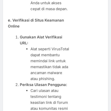
Anda untuk akses
cepat di masa depan.
e. Verifikasi di Situs Keamanan
Online
Gunakan Alat Verifikasi
URL:
Alat seperti VirusTotal
dapat membantu
memindai link untuk
memastikan tidak ada
ancaman malware
atau phishing.
Periksa Ulasan Pengguna:
Cari ulasan atau
testimoni tentang
keaslian link di forum
atau komunitas resmi