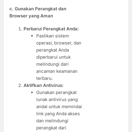
c. Gunakan Perangkat dan
Browser yang Aman
Perbarui Perangkat Anda:
Pastikan sistem
operasi, browser, dan
perangkat Anda
diperbarui untuk
melindungi dari
ancaman keamanan
terbaru.
Aktifkan Antivirus:
Gunakan perangkat
lunak antivirus yang
andal untuk memindai
link yang Anda akses
dan melindungi
perangkat dari