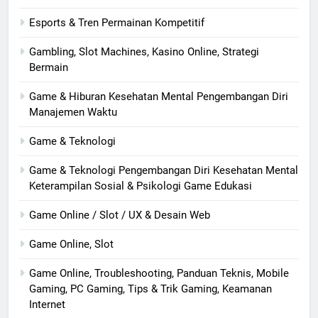
Esports & Tren Permainan Kompetitif
Gambling, Slot Machines, Kasino Online, Strategi
Bermain
Game & Hiburan Kesehatan Mental Pengembangan Diri
Manajemen Waktu
Game & Teknologi
Game & Teknologi Pengembangan Diri Kesehatan Mental
Keterampilan Sosial & Psikologi Game Edukasi
Game Online / Slot / UX & Desain Web
Game Online, Slot
Game Online, Troubleshooting, Panduan Teknis, Mobile
Gaming, PC Gaming, Tips & Trik Gaming, Keamanan
Internet