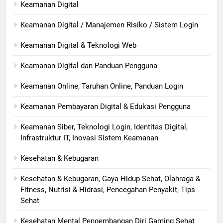
Keamanan Digital
Keamanan Digital / Manajemen Risiko / Sistem Login
Keamanan Digital & Teknologi Web
Keamanan Digital dan Panduan Pengguna
Keamanan Online, Taruhan Online, Panduan Login
Keamanan Pembayaran Digital & Edukasi Pengguna
Keamanan Siber, Teknologi Login, Identitas Digital,
Infrastruktur IT, Inovasi Sistem Keamanan
Kesehatan & Kebugaran
Kesehatan & Kebugaran, Gaya Hidup Sehat, Olahraga &
Fitness, Nutrisi & Hidrasi, Pencegahan Penyakit, Tips
Sehat
Kesehatan Mental Pengembangan Diri Gaming Sehat