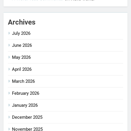
Archives
July 2026
June 2026
May 2026
April 2026
March 2026
February 2026
January 2026
December 2025
November 2025