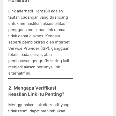
Horas88?
Link alternatif Horas88 adalah
tautan cadangan yang dirancang
untuk memastikan aksesibilitas
pengguna meskipun link utama
tidak dapat diakses. Kendala
seperti pemblokiran oleh Internet
Service Provider (ISP), gangguan
teknis pada server, atau
pembatasan geografis sering kali
menjadi alasan perlunya link
alternatif ini.
2. Mengapa Verifikasi
Keaslian Link Itu Penting?
Menggunakan link alternatif yang
tidak resmi dapat menimbulkan