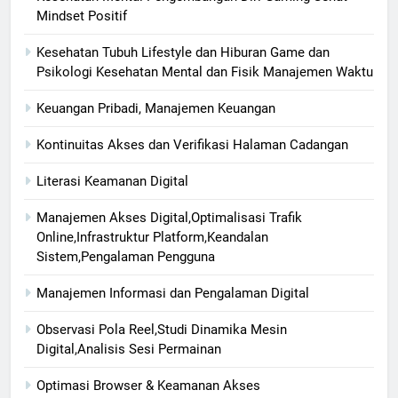
Mindset Positif
Kesehatan Tubuh Lifestyle dan Hiburan Game dan
Psikologi Kesehatan Mental dan Fisik Manajemen Waktu
Keuangan Pribadi, Manajemen Keuangan
Kontinuitas Akses dan Verifikasi Halaman Cadangan
Literasi Keamanan Digital
Manajemen Akses Digital,Optimalisasi Trafik
Online,Infrastruktur Platform,Keandalan
Sistem,Pengalaman Pengguna
Manajemen Informasi dan Pengalaman Digital
Observasi Pola Reel,Studi Dinamika Mesin
Digital,Analisis Sesi Permainan
Optimasi Browser & Keamanan Akses