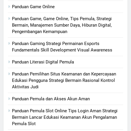
Panduan Game Online
Panduan Game, Game Online, Tips Pemula, Strategi
Bermain, Manajemen Sumber Daya, Hiburan Digital,
Pengembangan Kemampuan
Panduan Gaming Strategi Permainan Esports
Fundamentals Skill Development Visual Awareness
Panduan Literasi Digital Pemula
Panduan Pemilihan Situs Keamanan dan Kepercayaan
Edukasi Pengguna Strategi Bermain Rasional Kontrol
Aktivitas Judi
Panduan Pemula dan Akses Akun Aman
Panduan Pemula Slot Online Tips Login Aman Strategi
Bermain Lancar Edukasi Keamanan Akun Pengalaman
Pemula Slot