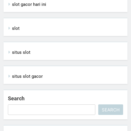
slot gacor hari ini
slot
situs slot
situs slot gacor
Search
SEARCH