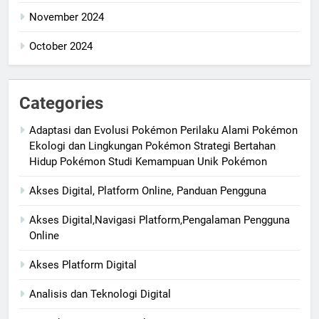
November 2024
October 2024
Categories
Adaptasi dan Evolusi Pokémon Perilaku Alami Pokémon
Ekologi dan Lingkungan Pokémon Strategi Bertahan
Hidup Pokémon Studi Kemampuan Unik Pokémon
Akses Digital, Platform Online, Panduan Pengguna
Akses Digital,Navigasi Platform,Pengalaman Pengguna
Online
Akses Platform Digital
Analisis dan Teknologi Digital