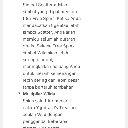
Simbol Scatter adalah
simbol yang dapat memicu
fitur Free Spins. Ketika Anda
mendapatkan tiga atau lebih
simbol Scatter, Anda akan
memicu sejumlah putaran
gratis. Selama Free Spins,
simbol Wild akan lebih
sering muncul,
meningkatkan peluang Anda
untuk meraih kemenangan
lebih sering dan lebih besar
tanpa bertaruh tambahan.
Multiplier Wilds
Salah satu fitur menarik
dalam Yggdrasil’s Treasure
adalah Wild dengan
pengganda. Beberapa