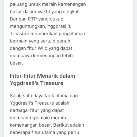
peluang untuk meraih kemenangan
besar dalam waktu yang singkat.
Dengan RTP yang cukup
menguntungkan, Yggdrasil’s
Treasure memberikan pengalaman
bermain yang seru, dipenuhi
dengan fitur Wild yang dapat
membawa kemenangan lebih
besar.
Fitur-Fitur Menarik dalam
Yggdrasil’s Treasure
Salah satu daya tarik utama dari
Yggdrasil’s Treasure adalah
berbagai fitur yang dapat
membantu pemain meraih
kemenangan besar. Berikut adalah
beberapa fitur utama yang perlu