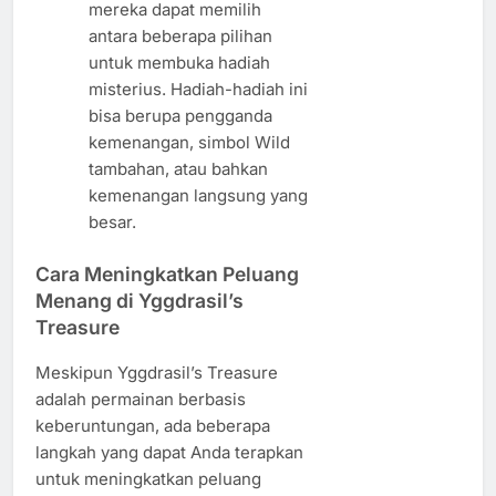
mereka dapat memilih
antara beberapa pilihan
untuk membuka hadiah
misterius. Hadiah-hadiah ini
bisa berupa pengganda
kemenangan, simbol Wild
tambahan, atau bahkan
kemenangan langsung yang
besar.
Cara Meningkatkan Peluang
Menang di Yggdrasil’s
Treasure
Meskipun Yggdrasil’s Treasure
adalah permainan berbasis
keberuntungan, ada beberapa
langkah yang dapat Anda terapkan
untuk meningkatkan peluang