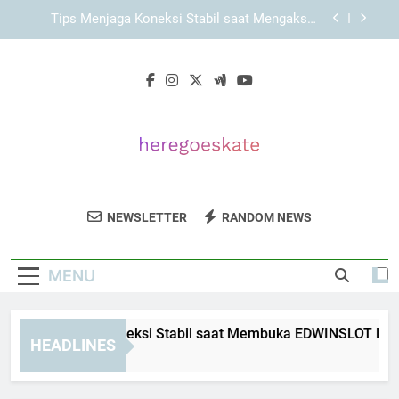
Skip
Panduan Memeriksa Alamat KAYA787 Alternatif
to
sebelum Membuka Halaman secara Teliti
content
KAYA787 Alternatif sebagai Solusi Akses saat
Halaman Utama Terkendala
Tips Menjaga Koneksi Stabil saat Membuka
EDWINSLOT Link Alternatif
Tips Menjaga Koneksi Stabil saat Mengakses
LEBAH4D Link Alternatif
Panduan Memeriksa Alamat KAYA787 Alternatif
sebelum Membuka Halaman secara Teliti
Here Go Skate
Dapatkan Produk Skateboard Dan Aksesori
KAYA787 Alternatif sebagai Solusi Akses saat
NEWSLETTER
RANDOM NEWS
Halaman Utama Terkendala
Keren Di Here Go Skate.
MENU
ps Menjaga Koneksi Stabil saat Membuka EDWINSLOT Link Alte
HEADLINES
Weeks Ago