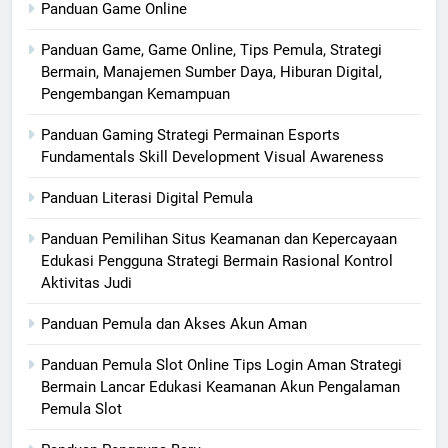
Panduan Game Online
Panduan Game, Game Online, Tips Pemula, Strategi
Bermain, Manajemen Sumber Daya, Hiburan Digital,
Pengembangan Kemampuan
Panduan Gaming Strategi Permainan Esports
Fundamentals Skill Development Visual Awareness
Panduan Literasi Digital Pemula
Panduan Pemilihan Situs Keamanan dan Kepercayaan
Edukasi Pengguna Strategi Bermain Rasional Kontrol
Aktivitas Judi
Panduan Pemula dan Akses Akun Aman
Panduan Pemula Slot Online Tips Login Aman Strategi
Bermain Lancar Edukasi Keamanan Akun Pengalaman
Pemula Slot