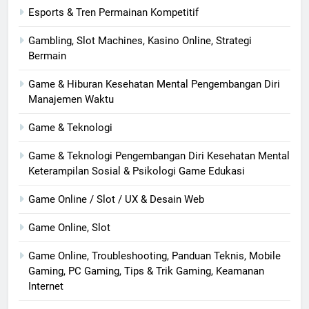
Esports & Tren Permainan Kompetitif
Gambling, Slot Machines, Kasino Online, Strategi
Bermain
Game & Hiburan Kesehatan Mental Pengembangan Diri
Manajemen Waktu
Game & Teknologi
Game & Teknologi Pengembangan Diri Kesehatan Mental
Keterampilan Sosial & Psikologi Game Edukasi
Game Online / Slot / UX & Desain Web
Game Online, Slot
Game Online, Troubleshooting, Panduan Teknis, Mobile
Gaming, PC Gaming, Tips & Trik Gaming, Keamanan
Internet