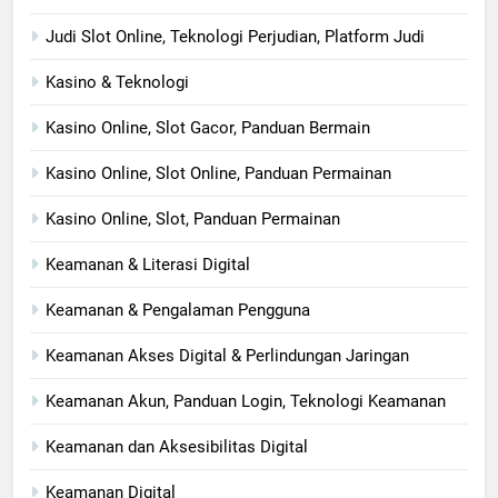
Judi Slot Online, Teknologi Perjudian, Platform Judi
Kasino & Teknologi
Kasino Online, Slot Gacor, Panduan Bermain
Kasino Online, Slot Online, Panduan Permainan
Kasino Online, Slot, Panduan Permainan
Keamanan & Literasi Digital
Keamanan & Pengalaman Pengguna
Keamanan Akses Digital & Perlindungan Jaringan
Keamanan Akun, Panduan Login, Teknologi Keamanan
Keamanan dan Aksesibilitas Digital
Keamanan Digital