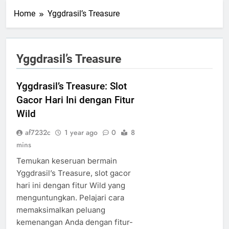
Home
Yggdrasil’s Treasure
Yggdrasil’s Treasure
Yggdrasil’s Treasure: Slot
Gacor Hari Ini dengan Fitur
Wild
af7232c
1 year ago
0
8
mins
Temukan keseruan bermain
Yggdrasil’s Treasure, slot gacor
hari ini dengan fitur Wild yang
menguntungkan. Pelajari cara
memaksimalkan peluang
kemenangan Anda dengan fitur-