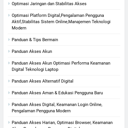
Optimasi Jaringan dan Stabilitas Akses
Optimasi Platform Digital,Pengalaman Pengguna
Aktif,Stabilitas Sistem Online,Manajemen Teknologi
Modern
Panduan & Tips Bermain
Panduan Akses Akun
Panduan Akses Akun Optimasi Performa Keamanan
Digital Teknologi Laptop
Panduan Akses Alternatif Digital
Panduan Akses Aman & Edukasi Pengguna Baru
Panduan Akses Digital, Keamanan Login Online,
Pengalaman Pengguna Modern
Panduan Akses Harian, Optimasi Browser, Keamanan