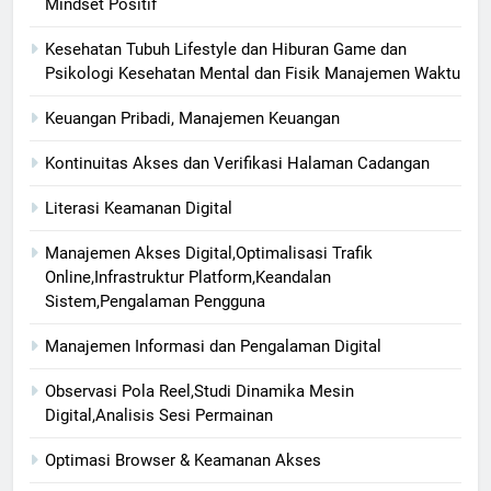
Mindset Positif
Kesehatan Tubuh Lifestyle dan Hiburan Game dan
Psikologi Kesehatan Mental dan Fisik Manajemen Waktu
Keuangan Pribadi, Manajemen Keuangan
Kontinuitas Akses dan Verifikasi Halaman Cadangan
Literasi Keamanan Digital
Manajemen Akses Digital,Optimalisasi Trafik
Online,Infrastruktur Platform,Keandalan
Sistem,Pengalaman Pengguna
Manajemen Informasi dan Pengalaman Digital
Observasi Pola Reel,Studi Dinamika Mesin
Digital,Analisis Sesi Permainan
Optimasi Browser & Keamanan Akses