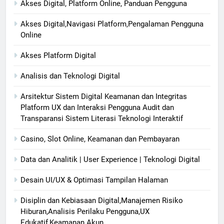
Akses Digital, Platform Online, Panduan Pengguna
Akses Digital,Navigasi Platform,Pengalaman Pengguna
Online
Akses Platform Digital
Analisis dan Teknologi Digital
Arsitektur Sistem Digital Keamanan dan Integritas
Platform UX dan Interaksi Pengguna Audit dan
Transparansi Sistem Literasi Teknologi Interaktif
Casino, Slot Online, Keamanan dan Pembayaran
Data dan Analitik | User Experience | Teknologi Digital
Desain UI/UX & Optimasi Tampilan Halaman
Disiplin dan Kebiasaan Digital,Manajemen Risiko
Hiburan,Analisis Perilaku Pengguna,UX
Edukatif,Keamanan Akun