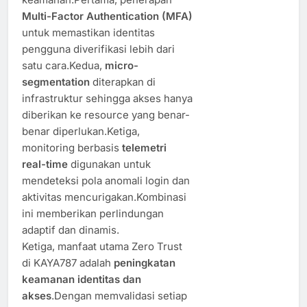
Multi-Factor Authentication (MFA)
untuk memastikan identitas
pengguna diverifikasi lebih dari
satu cara.Kedua,
micro-
segmentation
diterapkan di
infrastruktur sehingga akses hanya
diberikan ke resource yang benar-
benar diperlukan.Ketiga,
monitoring berbasis
telemetri
real-time
digunakan untuk
mendeteksi pola anomali login dan
aktivitas mencurigakan.Kombinasi
ini memberikan perlindungan
adaptif dan dinamis.
Ketiga, manfaat utama Zero Trust
di KAYA787 adalah
peningkatan
keamanan identitas dan
akses
.Dengan memvalidasi setiap