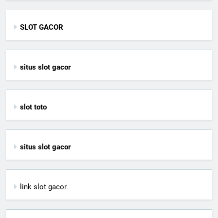
SLOT GACOR
situs slot gacor
slot toto
situs slot gacor
link slot gacor