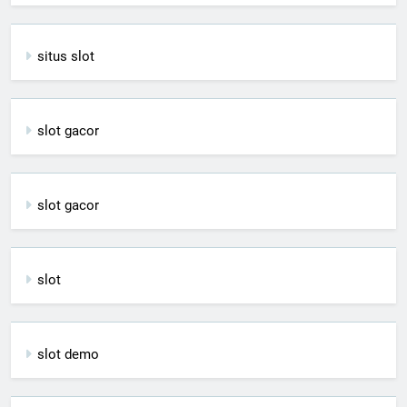
situs slot
slot gacor
slot gacor
slot
slot demo