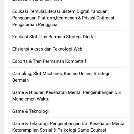
Edukasi Pemula,Literasi Sistem Digital,Panduan
Penggunaan Platform,Keamanan & Privasi,Optimasi
Pengalaman Pengguna
Edukasi Slot Tips Bermain Strategi Digital
Efisiensi Akses dan Teknologi Web
Esports & Tren Permainan Kompetitif
Gambling, Slot Machines, Kasino Online, Strategi
Bermain
Game & Hiburan Kesehatan Mental Pengembangan Diri
Manajemen Waktu
Game & Teknologi
Game & Teknologi Pengembangan Diri Kesehatan Mental
Keterampilan Sosial & Psikologi Game Edukasi