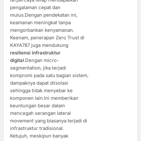
pengalaman cepat dan
mulus.Dengan pendekatan ini,
keamanan meningkat tanpa
mengorbankan kenyamanan.
Keenam, penerapan Zero Trust di
KAYA787 juga mendukung
resiliensi infrastruktur
digital
.Dengan micro-
segmentation, jika terjadi
kompromi pada satu bagian sistem,
dampaknya dapat diisolasi
sehingga tidak menyebar ke
komponen lain.Ini memberikan
keuntungan besar dalam
mencegah serangan lateral
movement yang biasanya terjadi di
infrastruktur tradisional.
Ketujuh, meskipun banyak