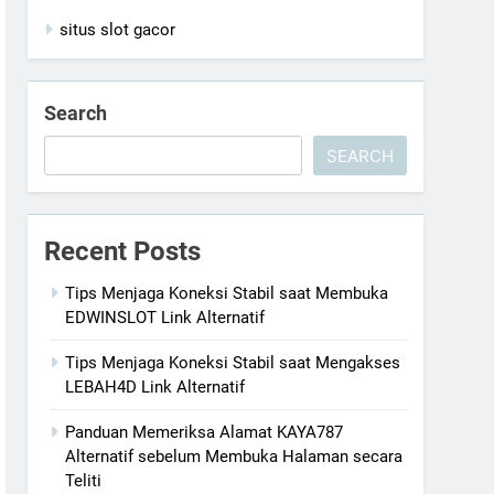
situs slot gacor
Search
SEARCH
Recent Posts
Tips Menjaga Koneksi Stabil saat Membuka
EDWINSLOT Link Alternatif
Tips Menjaga Koneksi Stabil saat Mengakses
LEBAH4D Link Alternatif
Panduan Memeriksa Alamat KAYA787
Alternatif sebelum Membuka Halaman secara
Teliti