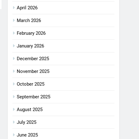
April 2026
March 2026
February 2026
January 2026
December 2025
November 2025
October 2025
September 2025
August 2025
July 2025
June 2025