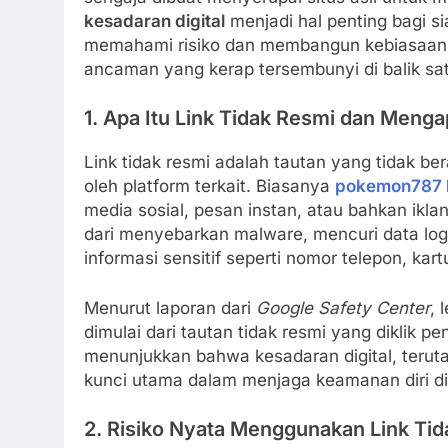
kesadaran digital
menjadi hal penting bagi si
memahami risiko dan membangun kebiasaan dig
ancaman yang kerap tersembunyi di balik satu
1. Apa Itu Link Tidak Resmi dan Meng
Link tidak resmi adalah tautan yang tidak ber
oleh platform terkait. Biasanya
pokemon787 li
media sosial, pesan instan, atau bahkan ikl
dari menyebarkan malware, mencuri data lo
informasi sensitif seperti nomor telepon, kart
Menurut laporan dari
Google Safety Center
, 
dimulai dari tautan tidak resmi yang diklik pe
menunjukkan bahwa kesadaran digital, terut
kunci utama dalam menjaga keamanan diri di
2. Risiko Nyata Menggunakan Link Ti