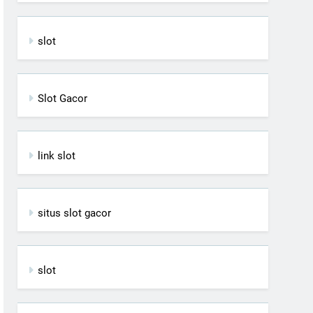
slot
Slot Gacor
link slot
situs slot gacor
slot