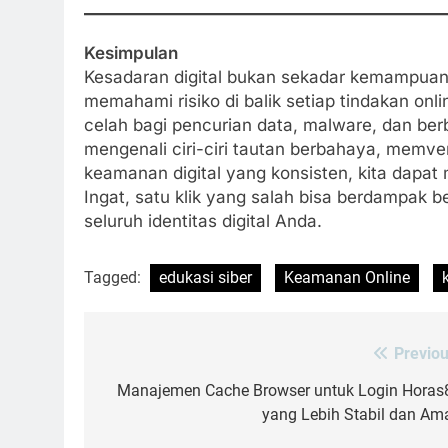
Kesimpulan
Kesadaran digital bukan sekadar kemampuan 
memahami risiko di balik setiap tindakan on
celah bagi pencurian data, malware, dan ber
mengenali ciri-ciri tautan berbahaya, memve
keamanan digital yang konsisten, kita dapa
Ingat, satu klik yang salah bisa berdampak
seluruh identitas digital Anda.
Tagged:
edukasi siber
Keamanan Online
Previou
Post
navigation
Manajemen Cache Browser untuk Login Horas
yang Lebih Stabil dan Am