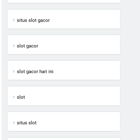
situs slot gacor
slot gacor
slot gacor hari ini
slot
situs slot