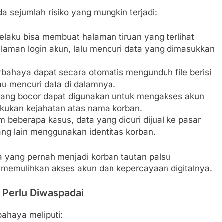
da sejumlah risiko yang mungkin terjadi:
laku bisa membuat halaman tiruan yang terlihat
halaman login akun, lalu mencuri data yang dimasukkan
rbahaya dapat secara otomatis mengunduh file berisi
au mencuri data di dalamnya.
yang bocor dapat digunakan untuk mengakses akun
akukan kejahatan atas nama korban.
 beberapa kasus, data yang dicuri dijual ke pasar
ng lain menggunakan identitas korban.
a yang pernah menjadi korban tautan palsu
 memulihkan akses akun dan kepercayaan digitalnya.
 Perlu Diwaspadai
bahaya meliputi: