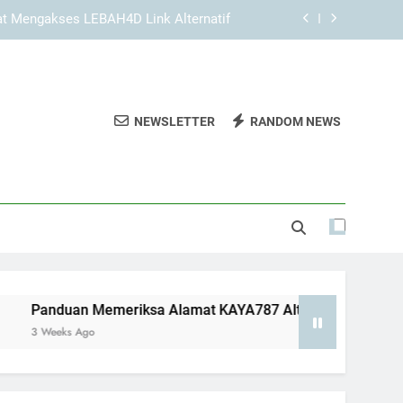
at Mengakses LEBAH4D Link Alternatif
belum Membuka Halaman secara Teliti
 Akses saat Halaman Utama Terkendala
NEWSLETTER
RANDOM NEWS
at Membuka EDWINSLOT Link Alternatif
at Mengakses LEBAH4D Link Alternatif
belum Membuka Halaman secara Teliti
 Akses saat Halaman Utama Terkendala
n Memeriksa Alamat KAYA787 Alternatif sebelum Membuka Ha
Ago