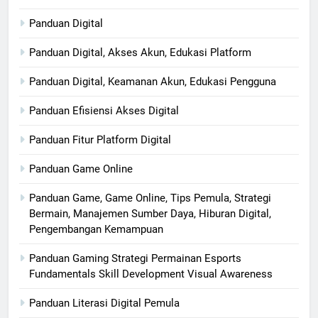
Panduan Digital
Panduan Digital, Akses Akun, Edukasi Platform
Panduan Digital, Keamanan Akun, Edukasi Pengguna
Panduan Efisiensi Akses Digital
Panduan Fitur Platform Digital
Panduan Game Online
Panduan Game, Game Online, Tips Pemula, Strategi
Bermain, Manajemen Sumber Daya, Hiburan Digital,
Pengembangan Kemampuan
Panduan Gaming Strategi Permainan Esports
Fundamentals Skill Development Visual Awareness
Panduan Literasi Digital Pemula