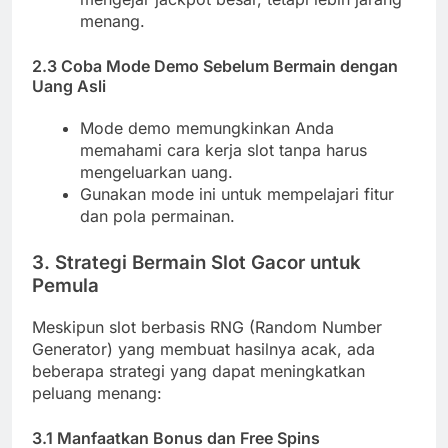
menang.
2.3 Coba Mode Demo Sebelum Bermain dengan
Uang Asli
Mode demo memungkinkan Anda
memahami cara kerja slot tanpa harus
mengeluarkan uang.
Gunakan mode ini untuk mempelajari fitur
dan pola permainan.
3. Strategi Bermain Slot Gacor untuk
Pemula
Meskipun slot berbasis RNG (Random Number
Generator) yang membuat hasilnya acak, ada
beberapa strategi yang dapat meningkatkan
peluang menang:
3.1 Manfaatkan Bonus dan Free Spins