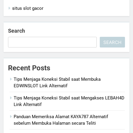
situs slot gacor
Search
SEARCH
Recent Posts
Tips Menjaga Koneksi Stabil saat Membuka
EDWINSLOT Link Alternatif
Tips Menjaga Koneksi Stabil saat Mengakses LEBAH4D
Link Alternatif
Panduan Memeriksa Alamat KAYA787 Alternatif
sebelum Membuka Halaman secara Teliti