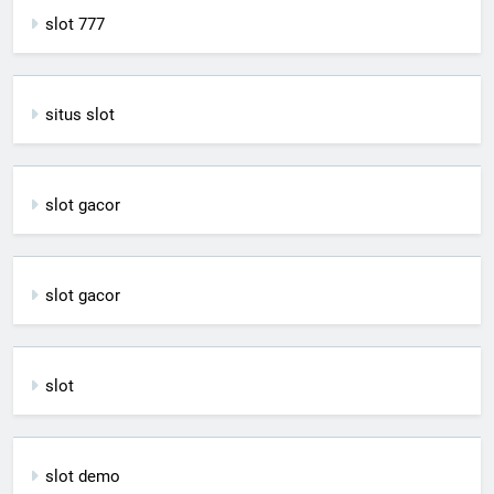
slot 777
situs slot
slot gacor
slot gacor
slot
slot demo