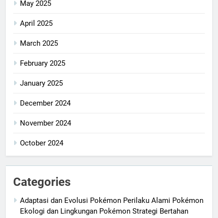
May 2025
April 2025
March 2025
February 2025
January 2025
December 2024
November 2024
October 2024
Categories
Adaptasi dan Evolusi Pokémon Perilaku Alami Pokémon
Ekologi dan Lingkungan Pokémon Strategi Bertahan