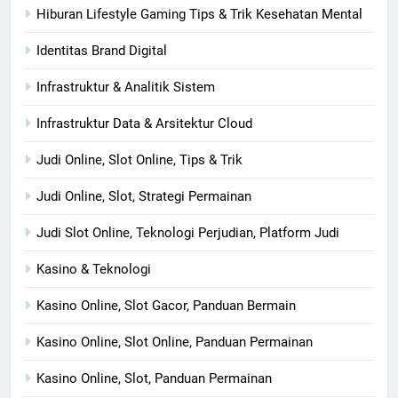
Hiburan Lifestyle Gaming Tips & Trik Kesehatan Mental
Identitas Brand Digital
Infrastruktur & Analitik Sistem
Infrastruktur Data & Arsitektur Cloud
Judi Online, Slot Online, Tips & Trik
Judi Online, Slot, Strategi Permainan
Judi Slot Online, Teknologi Perjudian, Platform Judi
Kasino & Teknologi
Kasino Online, Slot Gacor, Panduan Bermain
Kasino Online, Slot Online, Panduan Permainan
Kasino Online, Slot, Panduan Permainan