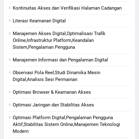
Kontinuitas Akses dan Verifikasi Halaman Cadangan
Literasi Keamanan Digital
Manajemen Akses Digital,Optimalisasi Trafik
Online,Infrastruktur Platform,Keandalan
Sistem,Pengalaman Pengguna
Manajemen Informasi dan Pengalaman Digital
Observasi Pola Reel,Studi Dinamika Mesin
Digital,Analisis Sesi Permainan
Optimasi Browser & Keamanan Akses
Optimasi Jaringan dan Stabilitas Akses
Optimasi Platform Digital,Pengalaman Pengguna
Aktif,Stabilitas Sistem Online,Manajemen Teknologi
Modern