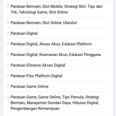
Panduan Bermain, Slot Mobile, Strategi Slot, Tips dan
Trik, Teknologi Game, Slot Online
Panduan Bermain, Slot Online, Ularslot
Panduan Digital
Panduan Digital, Akses Akun, Edukasi Platform
Panduan Digital, Keamanan Akun, Edukasi Pengguna
Panduan Efisiensi Akses Digital
Panduan Fitur Platform Digital
Panduan Game Online
Panduan Game, Game Online, Tips Pemula, Strategi
Bermain, Manajemen Sumber Daya, Hiburan Digital,
Pengembangan Kemampuan