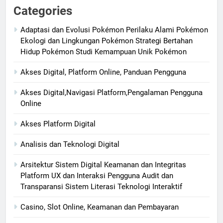
Categories
Adaptasi dan Evolusi Pokémon Perilaku Alami Pokémon
Ekologi dan Lingkungan Pokémon Strategi Bertahan
Hidup Pokémon Studi Kemampuan Unik Pokémon
Akses Digital, Platform Online, Panduan Pengguna
Akses Digital,Navigasi Platform,Pengalaman Pengguna
Online
Akses Platform Digital
Analisis dan Teknologi Digital
Arsitektur Sistem Digital Keamanan dan Integritas
Platform UX dan Interaksi Pengguna Audit dan
Transparansi Sistem Literasi Teknologi Interaktif
Casino, Slot Online, Keamanan dan Pembayaran