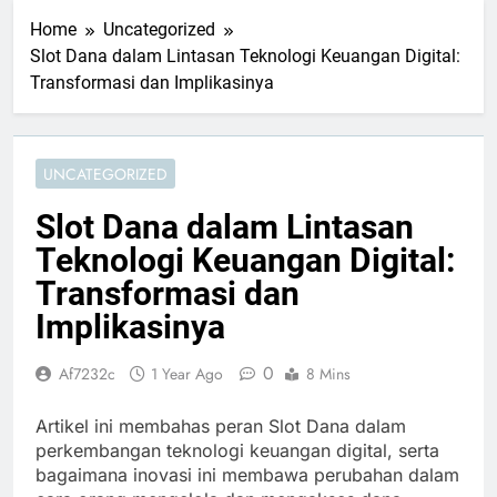
Home
Uncategorized
Slot Dana dalam Lintasan Teknologi Keuangan Digital:
Transformasi dan Implikasinya
UNCATEGORIZED
Slot Dana dalam Lintasan
Teknologi Keuangan Digital:
Transformasi dan
Implikasinya
0
Af7232c
1 Year Ago
8 Mins
Artikel ini membahas peran Slot Dana dalam
perkembangan teknologi keuangan digital, serta
bagaimana inovasi ini membawa perubahan dalam