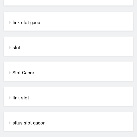
link slot gacor
slot
Slot Gacor
link slot
situs slot gacor