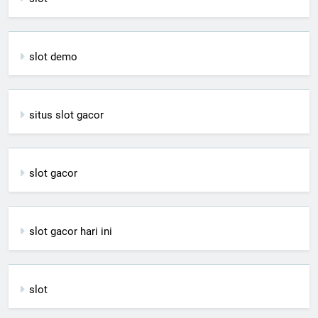
slot demo
situs slot gacor
slot gacor
slot gacor hari ini
slot