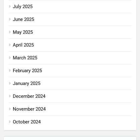
July 2025
June 2025
May 2025
April 2025
March 2025
February 2025
January 2025
December 2024
November 2024
October 2024