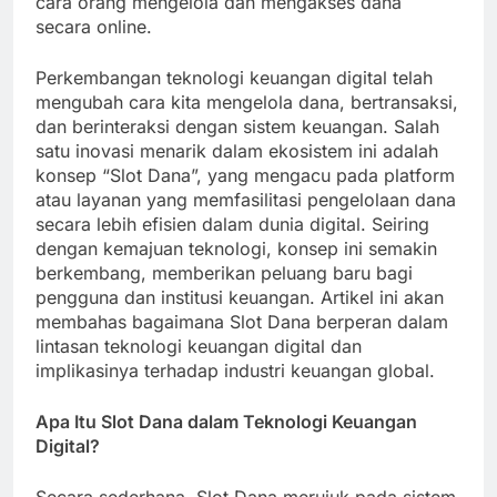
cara orang mengelola dan mengakses dana
secara online.
Perkembangan teknologi keuangan digital telah
mengubah cara kita mengelola dana, bertransaksi,
dan berinteraksi dengan sistem keuangan. Salah
satu inovasi menarik dalam ekosistem ini adalah
konsep “Slot Dana”, yang mengacu pada platform
atau layanan yang memfasilitasi pengelolaan dana
secara lebih efisien dalam dunia digital. Seiring
dengan kemajuan teknologi, konsep ini semakin
berkembang, memberikan peluang baru bagi
pengguna dan institusi keuangan. Artikel ini akan
membahas bagaimana Slot Dana berperan dalam
lintasan teknologi keuangan digital dan
implikasinya terhadap industri keuangan global.
Apa Itu Slot Dana dalam Teknologi Keuangan
Digital?