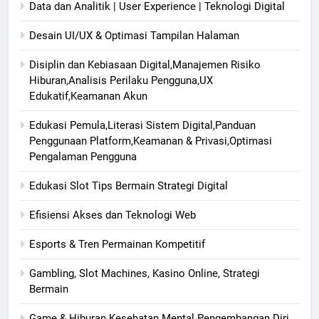
Data dan Analitik | User Experience | Teknologi Digital
Desain UI/UX & Optimasi Tampilan Halaman
Disiplin dan Kebiasaan Digital,Manajemen Risiko
Hiburan,Analisis Perilaku Pengguna,UX
Edukatif,Keamanan Akun
Edukasi Pemula,Literasi Sistem Digital,Panduan
Penggunaan Platform,Keamanan & Privasi,Optimasi
Pengalaman Pengguna
Edukasi Slot Tips Bermain Strategi Digital
Efisiensi Akses dan Teknologi Web
Esports & Tren Permainan Kompetitif
Gambling, Slot Machines, Kasino Online, Strategi
Bermain
Game & Hiburan Kesehatan Mental Pengembangan Diri