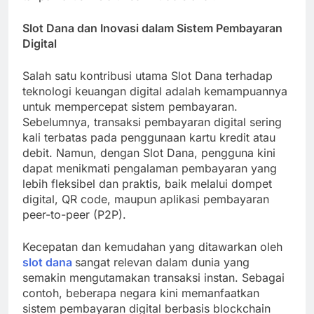
Slot Dana dan Inovasi dalam Sistem Pembayaran
Digital
Salah satu kontribusi utama Slot Dana terhadap
teknologi keuangan digital adalah kemampuannya
untuk mempercepat sistem pembayaran.
Sebelumnya, transaksi pembayaran digital sering
kali terbatas pada penggunaan kartu kredit atau
debit. Namun, dengan Slot Dana, pengguna kini
dapat menikmati pengalaman pembayaran yang
lebih fleksibel dan praktis, baik melalui dompet
digital, QR code, maupun aplikasi pembayaran
peer-to-peer (P2P).
Kecepatan dan kemudahan yang ditawarkan oleh
slot dana
sangat relevan dalam dunia yang
semakin mengutamakan transaksi instan. Sebagai
contoh, beberapa negara kini memanfaatkan
sistem pembayaran digital berbasis blockchain