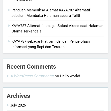
Link Alternatif
Panduan Memeriksa Alamat KAYA787 Alternatif
sebelum Membuka Halaman secara Teliti
KAYA787 Alternatif sebagai Solusi Akses saat Halaman
Utama Terkendala
KAYA787 sebagai Platform dengan Pengelolaan
Informasi yang Rapi dan Terarah
Recent Comments
A WordPress Commenter
on
Hello world!
Archives
July 2026