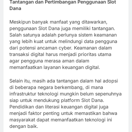
Tantangan dan Pertimbangan Penggunaan Slot
Dana
Meskipun banyak manfaat yang ditawarkan,
penggunaan Slot Dana juga memiliki tantangan.
Salah satunya adalah perlunya sistem keamanan
yang lebih kuat untuk melindungi data pengguna
dari potensi ancaman cyber. Keamanan dalam
transaksi digital harus menjadi prioritas utama
agar pengguna merasa aman dalam
memanfaatkan layanan keuangan digital.
Selain itu, masih ada tantangan dalam hal adopsi
di beberapa negara berkembang, di mana
infrastruktur teknologi mungkin belum sepenuhnya
siap untuk mendukung platform Slot Dana.
Pendidikan dan literasi keuangan digital juga
menjadi faktor penting untuk memastikan bahwa
masyarakat dapat memanfaatkan teknologi ini
dengan baik.