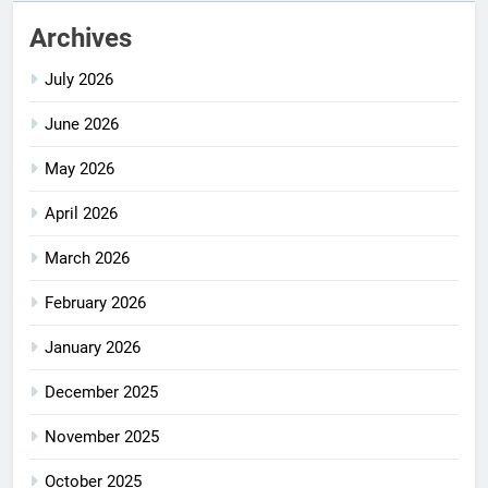
Archives
July 2026
June 2026
May 2026
April 2026
March 2026
February 2026
January 2026
December 2025
November 2025
October 2025