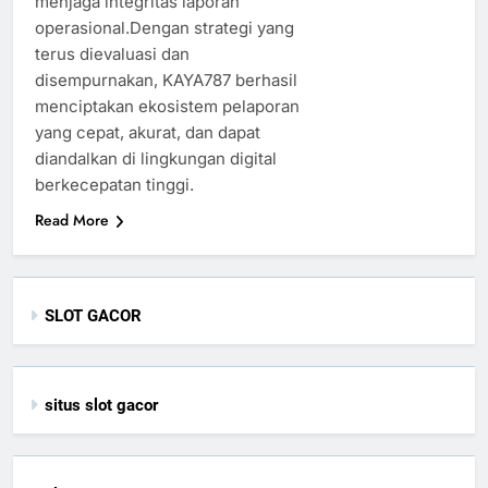
menjaga integritas laporan
operasional.Dengan strategi yang
terus dievaluasi dan
disempurnakan, KAYA787 berhasil
menciptakan ekosistem pelaporan
yang cepat, akurat, dan dapat
diandalkan di lingkungan digital
berkecepatan tinggi.
Read More
SLOT GACOR
situs slot gacor