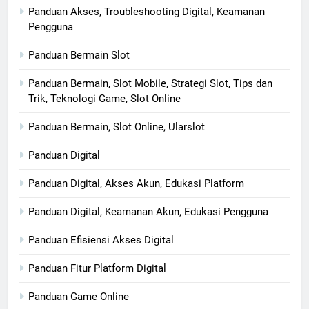
Panduan Akses, Troubleshooting Digital, Keamanan
Pengguna
Panduan Bermain Slot
Panduan Bermain, Slot Mobile, Strategi Slot, Tips dan
Trik, Teknologi Game, Slot Online
Panduan Bermain, Slot Online, Ularslot
Panduan Digital
Panduan Digital, Akses Akun, Edukasi Platform
Panduan Digital, Keamanan Akun, Edukasi Pengguna
Panduan Efisiensi Akses Digital
Panduan Fitur Platform Digital
Panduan Game Online