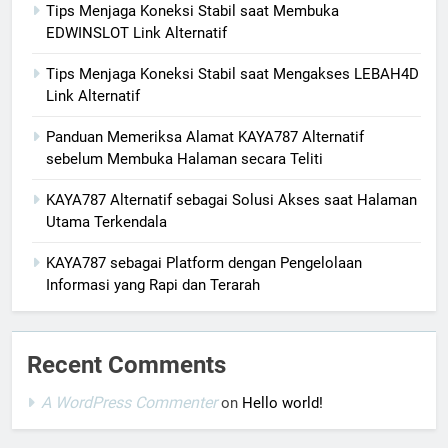
Tips Menjaga Koneksi Stabil saat Membuka
EDWINSLOT Link Alternatif
Tips Menjaga Koneksi Stabil saat Mengakses LEBAH4D
Link Alternatif
Panduan Memeriksa Alamat KAYA787 Alternatif
sebelum Membuka Halaman secara Teliti
KAYA787 Alternatif sebagai Solusi Akses saat Halaman
Utama Terkendala
KAYA787 sebagai Platform dengan Pengelolaan
Informasi yang Rapi dan Terarah
Recent Comments
A WordPress Commenter
on
Hello world!