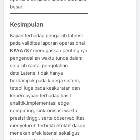
besar.
Kesimpulan
Kajian terhadap pengaruh latensi
pada validitas laporan operasional
KAYA787
menegaskan pentingnya
pengendalian waktu tunda dalam
seluruh rantai pengolahan
data.Latensi tidak hanya
berdampak pada kinerja sistem,
tetapi juga pada keakuratan dan
kepercayaan terhadap hasil
analitik.Implementasi edge
computing, sinkronisasi waktu
presisi tinggi, serta observabilitas
menyeluruh terbukti efektif dalam
menekan efek latensi sekaligus