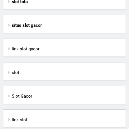
slot toto
situs slot gacor
link slot gacor
slot
Slot Gacor
link slot