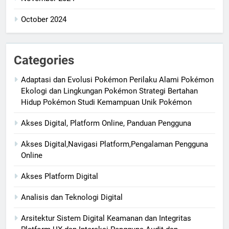
October 2024
Categories
Adaptasi dan Evolusi Pokémon Perilaku Alami Pokémon
Ekologi dan Lingkungan Pokémon Strategi Bertahan
Hidup Pokémon Studi Kemampuan Unik Pokémon
Akses Digital, Platform Online, Panduan Pengguna
Akses Digital,Navigasi Platform,Pengalaman Pengguna
Online
Akses Platform Digital
Analisis dan Teknologi Digital
Arsitektur Sistem Digital Keamanan dan Integritas