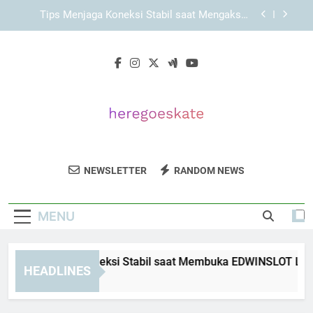
Skip
Panduan Memeriksa Alamat KAYA787 Alternatif
to
sebelum Membuka Halaman secara Teliti
content
KAYA787 Alternatif sebagai Solusi Akses saat
Halaman Utama Terkendala
Tips Menjaga Koneksi Stabil saat Membuka
EDWINSLOT Link Alternatif
Tips Menjaga Koneksi Stabil saat Mengakses
LEBAH4D Link Alternatif
Panduan Memeriksa Alamat KAYA787 Alternatif
sebelum Membuka Halaman secara Teliti
Here Go Skate
Dapatkan Produk Skateboard Dan Aksesori
KAYA787 Alternatif sebagai Solusi Akses saat
NEWSLETTER
RANDOM NEWS
Halaman Utama Terkendala
Keren Di Here Go Skate.
MENU
ps Menjaga Koneksi Stabil saat Membuka EDWINSLOT Link Alt
HEADLINES
Weeks Ago