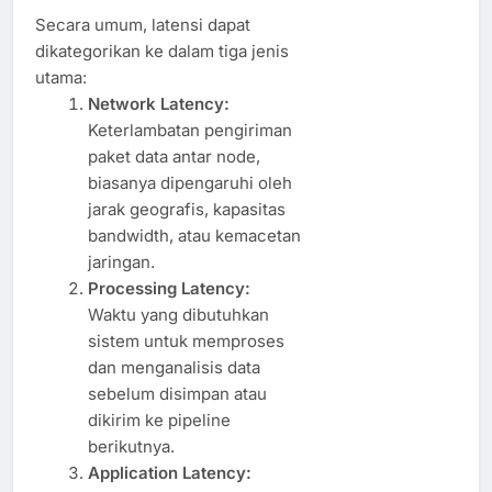
Secara umum, latensi dapat
dikategorikan ke dalam tiga jenis
utama:
Network Latency:
Keterlambatan pengiriman
paket data antar node,
biasanya dipengaruhi oleh
jarak geografis, kapasitas
bandwidth, atau kemacetan
jaringan.
Processing Latency:
Waktu yang dibutuhkan
sistem untuk memproses
dan menganalisis data
sebelum disimpan atau
dikirim ke pipeline
berikutnya.
Application Latency: