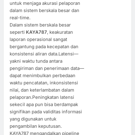
untuk menjaga akurasi pelaporan
dalam sistem berskala besar dan
real-time.
Dalam sistem berskala besar
seperti
KAYA787
, keakuratan
laporan operasional sangat
bergantung pada kecepatan dan
konsistensi aliran data.Latensi—
yakni waktu tunda antara
pengiriman dan penerimaan data—
dapat menimbulkan perbedaan
waktu pencatatan, inkonsistensi
nilai, dan keterlambatan dalam
pelaporan.Peningkatan latensi
sekecil apa pun bisa berdampak
signifikan pada validitas informasi
yang digunakan untuk
pengambilan keputusan.
KAYA787 mengandalkan pipeline