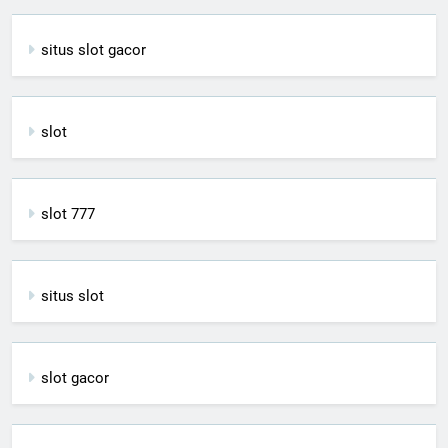
situs slot gacor
slot
slot 777
situs slot
slot gacor