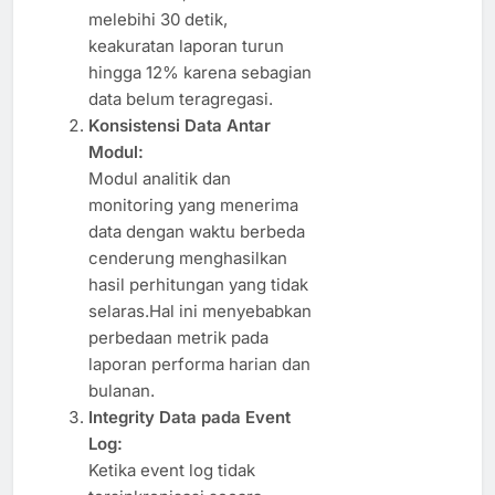
melebihi 30 detik,
keakuratan laporan turun
hingga 12% karena sebagian
data belum teragregasi.
Konsistensi Data Antar
Modul:
Modul analitik dan
monitoring yang menerima
data dengan waktu berbeda
cenderung menghasilkan
hasil perhitungan yang tidak
selaras.Hal ini menyebabkan
perbedaan metrik pada
laporan performa harian dan
bulanan.
Integrity Data pada Event
Log:
Ketika event log tidak