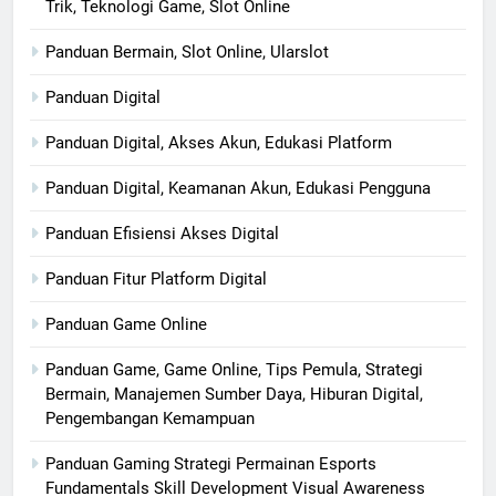
Trik, Teknologi Game, Slot Online
Panduan Bermain, Slot Online, Ularslot
Panduan Digital
Panduan Digital, Akses Akun, Edukasi Platform
Panduan Digital, Keamanan Akun, Edukasi Pengguna
Panduan Efisiensi Akses Digital
Panduan Fitur Platform Digital
Panduan Game Online
Panduan Game, Game Online, Tips Pemula, Strategi
Bermain, Manajemen Sumber Daya, Hiburan Digital,
Pengembangan Kemampuan
Panduan Gaming Strategi Permainan Esports
Fundamentals Skill Development Visual Awareness