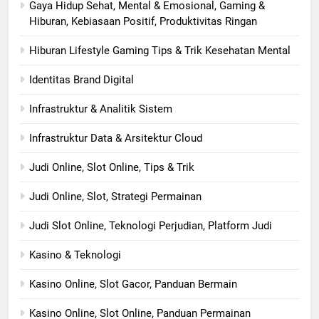
Gaya Hidup Sehat, Mental & Emosional, Gaming &
Hiburan, Kebiasaan Positif, Produktivitas Ringan
Hiburan Lifestyle Gaming Tips & Trik Kesehatan Mental
Identitas Brand Digital
Infrastruktur & Analitik Sistem
Infrastruktur Data & Arsitektur Cloud
Judi Online, Slot Online, Tips & Trik
Judi Online, Slot, Strategi Permainan
Judi Slot Online, Teknologi Perjudian, Platform Judi
Kasino & Teknologi
Kasino Online, Slot Gacor, Panduan Bermain
Kasino Online, Slot Online, Panduan Permainan