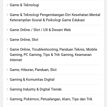
Game & Teknologi
Game & Teknologi Pengembangan Diri Kesehatan Mental
Keterampilan Sosial & Psikologi Game Edukasi
Game Online / Slot / UX & Desain Web
Game Online, Slot
Game Online, Troubleshooting, Panduan Teknis, Mobile
Gaming, PC Gaming, Tips & Trik Gaming, Keamanan
Internet
Game, Hiburan, Panduan, Slot
Gaming & Komunitas Digital
Gaming Industry & Digital Trends
Gaming, Pokémon, Petualangan, Alam, Tips dan Trik