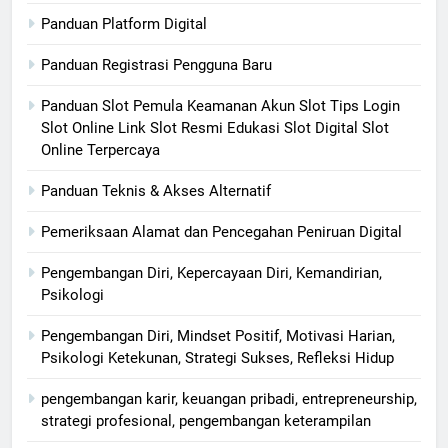
Panduan Platform Digital
Panduan Registrasi Pengguna Baru
Panduan Slot Pemula Keamanan Akun Slot Tips Login
Slot Online Link Slot Resmi Edukasi Slot Digital Slot
Online Terpercaya
Panduan Teknis & Akses Alternatif
Pemeriksaan Alamat dan Pencegahan Peniruan Digital
Pengembangan Diri, Kepercayaan Diri, Kemandirian,
Psikologi
Pengembangan Diri, Mindset Positif, Motivasi Harian,
Psikologi Ketekunan, Strategi Sukses, Refleksi Hidup
pengembangan karir, keuangan pribadi, entrepreneurship,
strategi profesional, pengembangan keterampilan