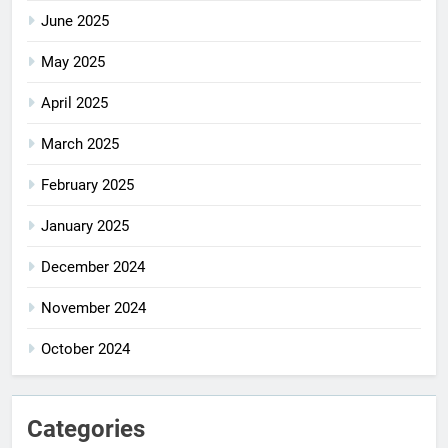
June 2025
May 2025
April 2025
March 2025
February 2025
January 2025
December 2024
November 2024
October 2024
Categories