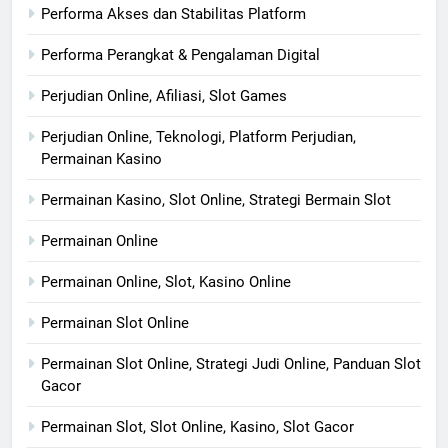
Performa Akses dan Stabilitas Platform
Performa Perangkat & Pengalaman Digital
Perjudian Online, Afiliasi, Slot Games
Perjudian Online, Teknologi, Platform Perjudian,
Permainan Kasino
Permainan Kasino, Slot Online, Strategi Bermain Slot
Permainan Online
Permainan Online, Slot, Kasino Online
Permainan Slot Online
Permainan Slot Online, Strategi Judi Online, Panduan Slot
Gacor
Permainan Slot, Slot Online, Kasino, Slot Gacor