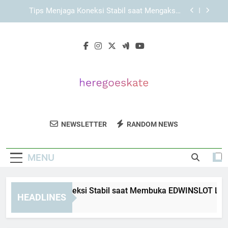
Skip
Panduan Memeriksa Alamat KAYA787 Alternatif
to
sebelum Membuka Halaman secara Teliti
content
KAYA787 Alternatif sebagai Solusi Akses saat
Halaman Utama Terkendala
Tips Menjaga Koneksi Stabil saat Membuka
EDWINSLOT Link Alternatif
Tips Menjaga Koneksi Stabil saat Mengakses
LEBAH4D Link Alternatif
Panduan Memeriksa Alamat KAYA787 Alternatif
sebelum Membuka Halaman secara Teliti
Here Go Skate
Dapatkan Produk Skateboard Dan Aksesori
KAYA787 Alternatif sebagai Solusi Akses saat
NEWSLETTER
RANDOM NEWS
Halaman Utama Terkendala
Keren Di Here Go Skate.
MENU
ps Menjaga Koneksi Stabil saat Membuka EDWINSLOT Link Alte
HEADLINES
Weeks Ago