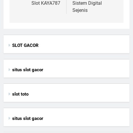
Slot KAYA787
Sistem Digital
Sejenis
SLOT GACOR
situs slot gacor
slot toto
situs slot gacor