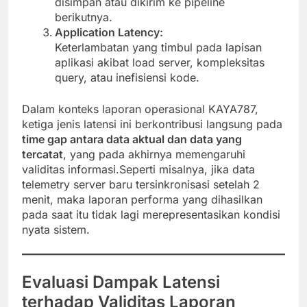
disimpan atau dikirim ke pipeline
berikutnya.
Application Latency:
Keterlambatan yang timbul pada lapisan
aplikasi akibat load server, kompleksitas
query, atau inefisiensi kode.
Dalam konteks laporan operasional KAYA787,
ketiga jenis latensi ini berkontribusi langsung pada
time gap antara data aktual dan data yang
tercatat
, yang pada akhirnya memengaruhi
validitas informasi.Seperti misalnya, jika data
telemetry server baru tersinkronisasi setelah 2
menit, maka laporan performa yang dihasilkan
pada saat itu tidak lagi merepresentasikan kondisi
nyata sistem.
Evaluasi Dampak Latensi
terhadap Validitas Laporan