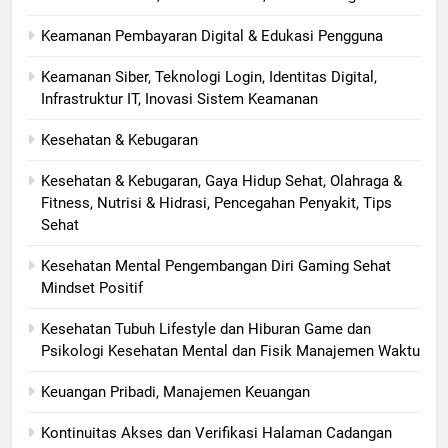
Keamanan Pembayaran Digital & Edukasi Pengguna
Keamanan Siber, Teknologi Login, Identitas Digital,
Infrastruktur IT, Inovasi Sistem Keamanan
Kesehatan & Kebugaran
Kesehatan & Kebugaran, Gaya Hidup Sehat, Olahraga &
Fitness, Nutrisi & Hidrasi, Pencegahan Penyakit, Tips
Sehat
Kesehatan Mental Pengembangan Diri Gaming Sehat
Mindset Positif
Kesehatan Tubuh Lifestyle dan Hiburan Game dan
Psikologi Kesehatan Mental dan Fisik Manajemen Waktu
Keuangan Pribadi, Manajemen Keuangan
Kontinuitas Akses dan Verifikasi Halaman Cadangan