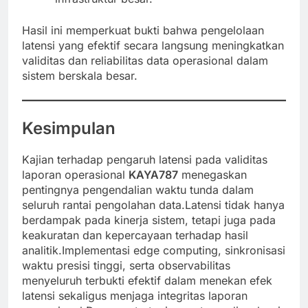
Hasil ini memperkuat bukti bahwa pengelolaan
latensi yang efektif secara langsung meningkatkan
validitas dan reliabilitas data operasional dalam
sistem berskala besar.
Kesimpulan
Kajian terhadap pengaruh latensi pada validitas
laporan operasional
KAYA787
menegaskan
pentingnya pengendalian waktu tunda dalam
seluruh rantai pengolahan data.Latensi tidak hanya
berdampak pada kinerja sistem, tetapi juga pada
keakuratan dan kepercayaan terhadap hasil
analitik.Implementasi edge computing, sinkronisasi
waktu presisi tinggi, serta observabilitas
menyeluruh terbukti efektif dalam menekan efek
latensi sekaligus menjaga integritas laporan