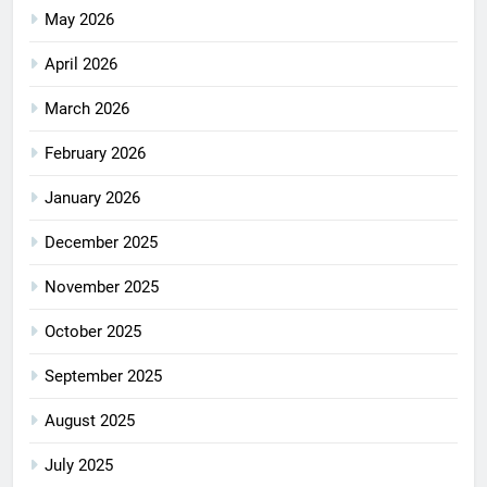
May 2026
April 2026
March 2026
February 2026
January 2026
December 2025
November 2025
October 2025
September 2025
August 2025
July 2025