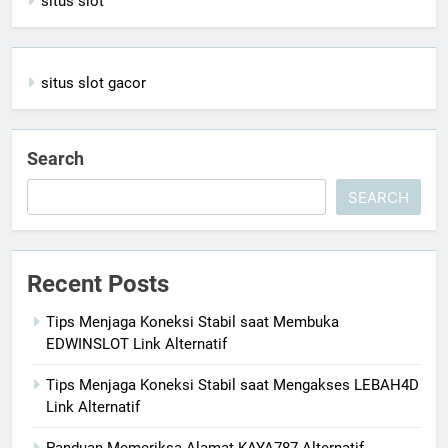
situs slot
situs slot gacor
Search
SEARCH
Recent Posts
Tips Menjaga Koneksi Stabil saat Membuka
EDWINSLOT Link Alternatif
Tips Menjaga Koneksi Stabil saat Mengakses LEBAH4D
Link Alternatif
Panduan Memeriksa Alamat KAYA787 Alternatif