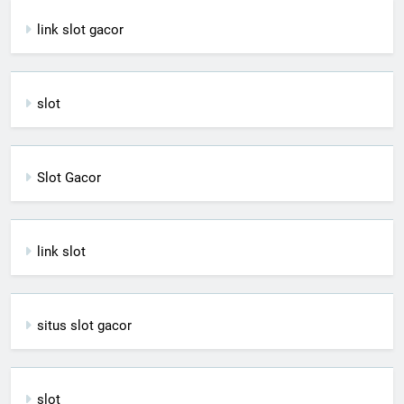
link slot gacor
slot
Slot Gacor
link slot
situs slot gacor
slot