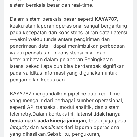
sistem berskala besar dan real-time.
Dalam sistem berskala besar seperti
KAYA787
,
keakuratan laporan operasional sangat bergantung
pada kecepatan dan konsistensi aliran data.Latensi
—yakni waktu tunda antara pengiriman dan
penerimaan data—dapat menimbulkan perbedaan
waktu pencatatan, inkonsistensi nilai, dan
keterlambatan dalam pelaporan.Peningkatan
latensi sekecil apa pun bisa berdampak signifikan
pada validitas informasi yang digunakan untuk
pengambilan keputusan.
KAYA787 mengandalkan pipeline data real-time
yang mengalir dari berbagai sumber operasional,
seperti API transaksi, modul analitik, dan sistem
telemetry.Dalam konteks ini,
latensi tidak hanya
berdampak pada kinerja jaringan
, tetapi juga pada
integrity
dan
timeliness
dari laporan operasional
yang dihasilkan.Sebab itu, pengukuran,