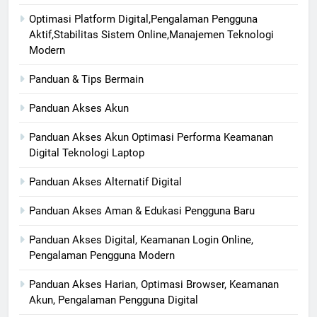
Optimasi Platform Digital,Pengalaman Pengguna
Aktif,Stabilitas Sistem Online,Manajemen Teknologi
Modern
Panduan & Tips Bermain
Panduan Akses Akun
Panduan Akses Akun Optimasi Performa Keamanan
Digital Teknologi Laptop
Panduan Akses Alternatif Digital
Panduan Akses Aman & Edukasi Pengguna Baru
Panduan Akses Digital, Keamanan Login Online,
Pengalaman Pengguna Modern
Panduan Akses Harian, Optimasi Browser, Keamanan
Akun, Pengalaman Pengguna Digital