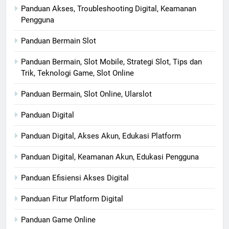
Panduan Akses, Troubleshooting Digital, Keamanan
Pengguna
Panduan Bermain Slot
Panduan Bermain, Slot Mobile, Strategi Slot, Tips dan
Trik, Teknologi Game, Slot Online
Panduan Bermain, Slot Online, Ularslot
Panduan Digital
Panduan Digital, Akses Akun, Edukasi Platform
Panduan Digital, Keamanan Akun, Edukasi Pengguna
Panduan Efisiensi Akses Digital
Panduan Fitur Platform Digital
Panduan Game Online