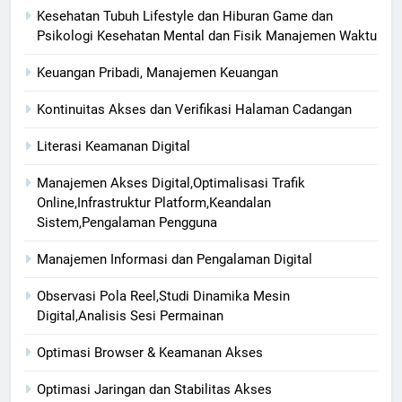
Kesehatan Tubuh Lifestyle dan Hiburan Game dan
Psikologi Kesehatan Mental dan Fisik Manajemen Waktu
Keuangan Pribadi, Manajemen Keuangan
Kontinuitas Akses dan Verifikasi Halaman Cadangan
Literasi Keamanan Digital
Manajemen Akses Digital,Optimalisasi Trafik
Online,Infrastruktur Platform,Keandalan
Sistem,Pengalaman Pengguna
Manajemen Informasi dan Pengalaman Digital
Observasi Pola Reel,Studi Dinamika Mesin
Digital,Analisis Sesi Permainan
Optimasi Browser & Keamanan Akses
Optimasi Jaringan dan Stabilitas Akses