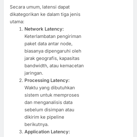
Secara umum, latensi dapat
dikategorikan ke dalam tiga jenis
utama:
Network Latency:
Keterlambatan pengiriman
paket data antar node,
biasanya dipengaruhi oleh
jarak geografis, kapasitas
bandwidth, atau kemacetan
jaringan.
Processing Latency:
Waktu yang dibutuhkan
sistem untuk memproses
dan menganalisis data
sebelum disimpan atau
dikirim ke pipeline
berikutnya.
Application Latency: