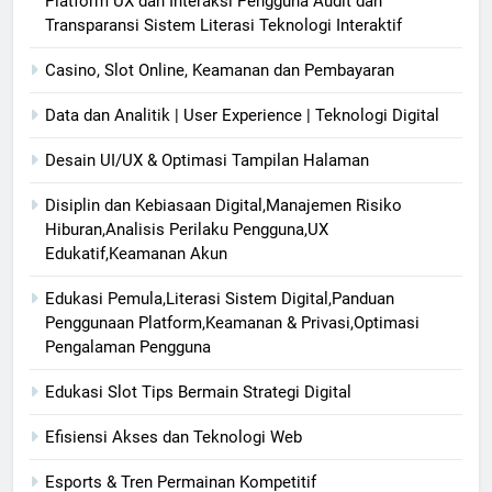
Platform UX dan Interaksi Pengguna Audit dan
Transparansi Sistem Literasi Teknologi Interaktif
Casino, Slot Online, Keamanan dan Pembayaran
Data dan Analitik | User Experience | Teknologi Digital
Desain UI/UX & Optimasi Tampilan Halaman
Disiplin dan Kebiasaan Digital,Manajemen Risiko
Hiburan,Analisis Perilaku Pengguna,UX
Edukatif,Keamanan Akun
Edukasi Pemula,Literasi Sistem Digital,Panduan
Penggunaan Platform,Keamanan & Privasi,Optimasi
Pengalaman Pengguna
Edukasi Slot Tips Bermain Strategi Digital
Efisiensi Akses dan Teknologi Web
Esports & Tren Permainan Kompetitif