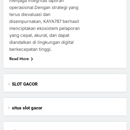
menjaga integritas laporan
operasional.Dengan strategi yang
terus dievaluasi dan
disempurnakan, KAYA787 berhasil
menciptakan ekosistem pelaporan
yang cepat, akurat, dan dapat
diandalkan di lingkungan digital
berkecepatan tinggi.
Read More
SLOT GACOR
situs slot gacor