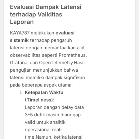
Evaluasi Dampak Latensi
terhadap Validitas
Laporan
KAYA787 melakukan
evaluasi
sistemik
terhadap pengaruh
latensi dengan memanfaatkan alat
observabilitas seperti Prometheus,
Grafana, dan OpenTelemetry.Hasil
pengujian menunjukkan bahwa
latensi memiliki dampak signifikan
pada beberapa aspek utama:
Ketepatan Waktu
(Timeliness):
Laporan dengan delay data
3–5 detik masih dianggap
valid untuk analitik
operasional real-
time.Namun, ketika latensi