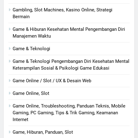
Gambling, Slot Machines, Kasino Online, Strategi
Bermain
Game & Hiburan Kesehatan Mental Pengembangan Diri
Manajemen Waktu
Game & Teknologi
Game & Teknologi Pengembangan Diri Kesehatan Mental
Keterampilan Sosial & Psikologi Game Edukasi
Game Online / Slot / UX & Desain Web
Game Online, Slot
Game Online, Troubleshooting, Panduan Teknis, Mobile
Gaming, PC Gaming, Tips & Trik Gaming, Keamanan
Internet
Game, Hiburan, Panduan, Slot