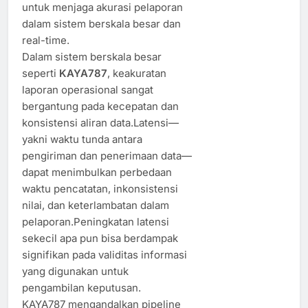
untuk menjaga akurasi pelaporan
dalam sistem berskala besar dan
real-time.
Dalam sistem berskala besar
seperti
KAYA787
, keakuratan
laporan operasional sangat
bergantung pada kecepatan dan
konsistensi aliran data.Latensi—
yakni waktu tunda antara
pengiriman dan penerimaan data—
dapat menimbulkan perbedaan
waktu pencatatan, inkonsistensi
nilai, dan keterlambatan dalam
pelaporan.Peningkatan latensi
sekecil apa pun bisa berdampak
signifikan pada validitas informasi
yang digunakan untuk
pengambilan keputusan.
KAYA787 mengandalkan pipeline