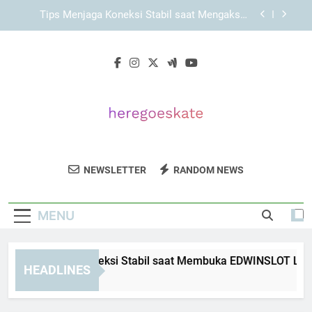
Skip
Panduan Memeriksa Alamat KAYA787 Alternatif
to
sebelum Membuka Halaman secara Teliti
content
KAYA787 Alternatif sebagai Solusi Akses saat
Halaman Utama Terkendala
Tips Menjaga Koneksi Stabil saat Membuka
EDWINSLOT Link Alternatif
Tips Menjaga Koneksi Stabil saat Mengakses
LEBAH4D Link Alternatif
Panduan Memeriksa Alamat KAYA787 Alternatif
sebelum Membuka Halaman secara Teliti
Here Go Skate
Dapatkan Produk Skateboard Dan Aksesori
KAYA787 Alternatif sebagai Solusi Akses saat
NEWSLETTER
RANDOM NEWS
Halaman Utama Terkendala
Keren Di Here Go Skate.
MENU
ps Menjaga Koneksi Stabil saat Membuka EDWINSLOT Link Alte
HEADLINES
Weeks Ago