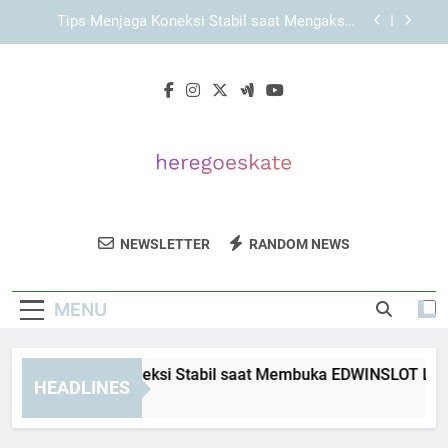
Skip
Panduan Memeriksa Alamat KAYA787 Alternatif
to
sebelum Membuka Halaman secara Teliti
content
KAYA787 Alternatif sebagai Solusi Akses saat
Halaman Utama Terkendala
Tips Menjaga Koneksi Stabil saat Membuka
EDWINSLOT Link Alternatif
Tips Menjaga Koneksi Stabil saat Mengakses
LEBAH4D Link Alternatif
Panduan Memeriksa Alamat KAYA787 Alternatif
sebelum Membuka Halaman secara Teliti
Here Go Skate
Dapatkan Produk Skateboard Dan Aksesori
KAYA787 Alternatif sebagai Solusi Akses saat
NEWSLETTER
RANDOM NEWS
Halaman Utama Terkendala
Keren Di Here Go Skate.
MENU
ps Menjaga Koneksi Stabil saat Membuka EDWINSLOT Link Alte
HEADLINES
Weeks Ago