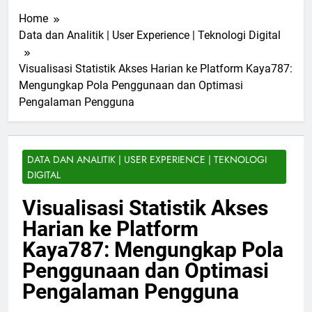
Home
Data dan Analitik | User Experience | Teknologi Digital
Visualisasi Statistik Akses Harian ke Platform Kaya787:
Mengungkap Pola Penggunaan dan Optimasi
Pengalaman Pengguna
DATA DAN ANALITIK | USER EXPERIENCE | TEKNOLOGI
DIGITAL
Visualisasi Statistik Akses
Harian ke Platform
Kaya787: Mengungkap Pola
Penggunaan dan Optimasi
Pengalaman Pengguna