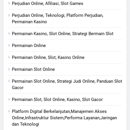
Perjudian Online, Afiliasi, Slot Games
Perjudian Online, Teknologi, Platform Perjudian,
Permainan Kasino
Permainan Kasino, Slot Online, Strategi Bermain Slot
Permainan Online
Permainan Online, Slot, Kasino Online
Permainan Slot Online
Permainan Slot Online, Strategi Judi Online, Panduan Slot
Gacor
Permainan Slot, Slot Online, Kasino, Slot Gacor
Platform Digital Berkelanjutan,Manajemen Akses
Online,Infrastruktur Sistem,Performa Layanan,Jaringan
dan Teknologi