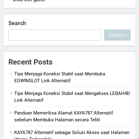
Search
SEARCH
Recent Posts
Tips Menjaga Koneksi Stabil saat Membuka
EDWINSLOT Link Alternatif
Tips Menjaga Koneksi Stabil saat Mengakses LEBAH4D
Link Alternatif
Panduan Memeriksa Alamat KAYA787 Alternatif
sebelum Membuka Halaman secara Teliti
KAYA787 Alternatif sebagai Solusi Akses saat Halaman