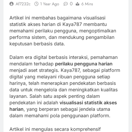
0
Af7232c
1 Year Ago
6 Mins
Artikel ini membahas bagaimana visualisasi
statistik akses harian di Kaya787 membantu
memahami perilaku pengguna, mengoptimalkan
performa sistem, dan mendukung pengambilan
keputusan berbasis data.
Dalam era digital berbasis interaksi, pemahaman
mendalam terhadap
perilaku pengguna harian
menjadi aset strategis. Kaya787, sebagai platform
digital yang melayani ribuan pengguna setiap
harinya, telah menerapkan pendekatan berbasis
data untuk mengelola dan meningkatkan kualitas
layanan. Salah satu aspek penting dalam
pendekatan ini adalah
visualisasi statistik akses
harian
, yang berperan sebagai jendela utama
dalam memahami pola penggunaan platform.
Artikel ini mengulas secara komprehensif