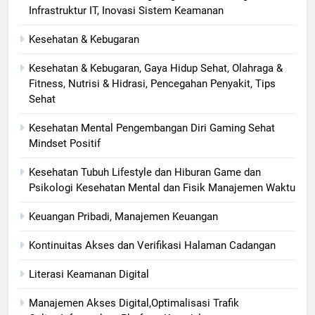
Infrastruktur IT, Inovasi Sistem Keamanan
Kesehatan & Kebugaran
Kesehatan & Kebugaran, Gaya Hidup Sehat, Olahraga &
Fitness, Nutrisi & Hidrasi, Pencegahan Penyakit, Tips
Sehat
Kesehatan Mental Pengembangan Diri Gaming Sehat
Mindset Positif
Kesehatan Tubuh Lifestyle dan Hiburan Game dan
Psikologi Kesehatan Mental dan Fisik Manajemen Waktu
Keuangan Pribadi, Manajemen Keuangan
Kontinuitas Akses dan Verifikasi Halaman Cadangan
Literasi Keamanan Digital
Manajemen Akses Digital,Optimalisasi Trafik