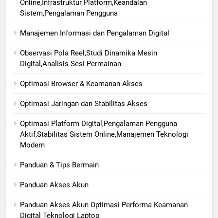
Online,Infrastruktur Platform,Keandalan
Sistem,Pengalaman Pengguna
Manajemen Informasi dan Pengalaman Digital
Observasi Pola Reel,Studi Dinamika Mesin
Digital,Analisis Sesi Permainan
Optimasi Browser & Keamanan Akses
Optimasi Jaringan dan Stabilitas Akses
Optimasi Platform Digital,Pengalaman Pengguna
Aktif,Stabilitas Sistem Online,Manajemen Teknologi
Modern
Panduan & Tips Bermain
Panduan Akses Akun
Panduan Akses Akun Optimasi Performa Keamanan
Digital Teknologi Laptop