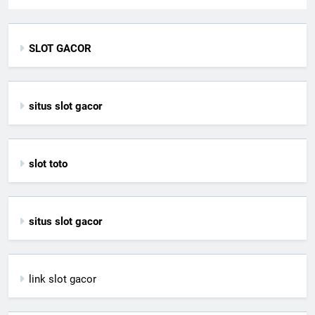
SLOT GACOR
situs slot gacor
slot toto
situs slot gacor
link slot gacor