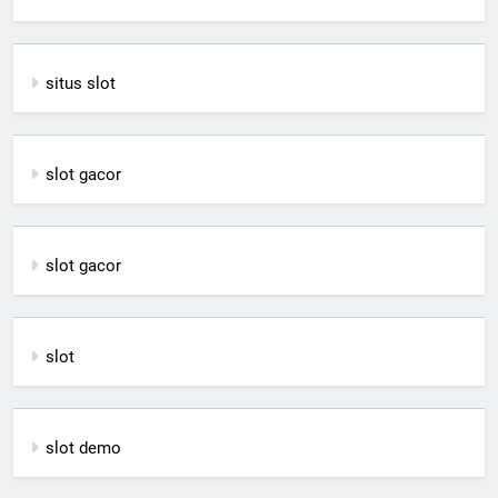
situs slot
slot gacor
slot gacor
slot
slot demo